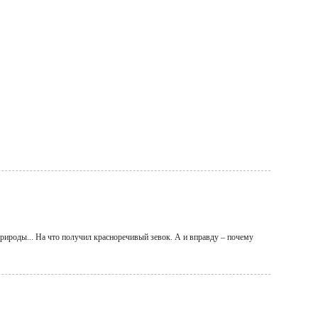
природы... На что получил красноречивый зевок. А и вправду – почему