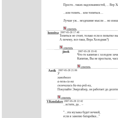
Просто...таких надломанностей, ... Вер Хо
...или топить... или топиться....
Лучше уж... нездешние мысли ... но изяш
ответить
lunnitsa
2007-05-28 17:48
Топиться не стоит, только если в попытке в
А почему, все-таки, Вера Холодная?)
ответить
jinok
2007-05-28 19:45
Что-то капитан с холодом зача
Капитан, Вы не простыли, час
ответить
Antik
2007-05-28 21:06
У
заводного
а-пель-си-на
скончались ба-та-рей-ки,
Покупайте Энергайзер, он работает до десяти
ответить
VKondakov
2007-05-28 22:42
...кстати, да... –
"...эта музыка будет вечной,
если я заменю батарейки..."