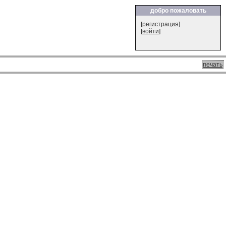
добро пожаловать
[
регистрация
]
[
войти
]
печать