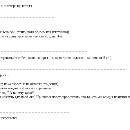
они теперь крылаты:)
ень тонко и точно, хотя бр-р-р- как неготично))
ше на душу населения чем самих душ. Вот.
травить способен, хотя, говорят, в малых дозах полезен – как змеиный яд:)
росы:)
ит, пока взрослые не отравят, это детям)
делом младший философ спрашивает
 люди? А почему такие?
м и нетуть яду змеиного) Пришлось что-то пролепетать про то, что мы орудия познания 
пределяется...