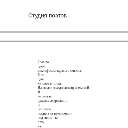
Студия поэтов
Травлю
идею
дихлофосом здравого смысла.
Еще
одна
хитоновая птица
На свалке празднолежащих мыслей.
Я
не смогла
одарить ее крылами,
и,
без затей,
осудила на танец смерти
под своими ка-
блу-
ка-