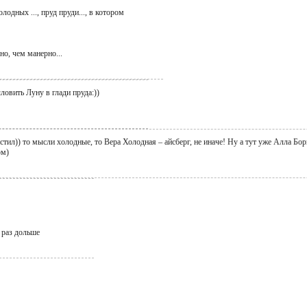
лодных ..., пруд пруди..., в котором
но, чем манерно...
ыловить Луну в глади пруда:))
стил)) то мысли холодные, то Вера Холодная – айсберг, не иначе! Ну а тут уже Алла Бори
ом)
 раз дольше