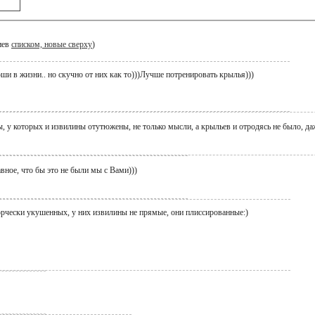
иев
списком, новые сверху
)
и в жизни.. но скучно от них как то)))Лучше потренировать крылья)))
, у которых и извилины отутюжены, не только мысли, а крыльев и отродясь не было, д
лавное, что бы это не были мы с Вами)))
ворчески укушенных, у них извилины не прямые, они плиссированные:)