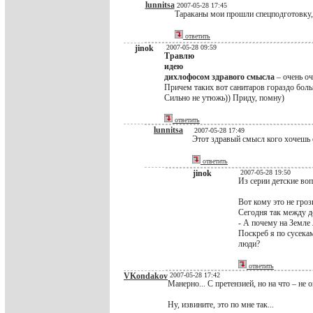
lunnitsa
2007-05-28 17:45
Тараканы мои прошли спецподготовку, 
ответить
jinok
2007-05-28 09:59
Травлю
идею
дихлофосом здравого смысла
– очень оч
Причем таких вот санитаров гораздо боль
Сильно не утюжь)) Приду, помну)
ответить
lunnitsa
2007-05-28 17:49
Этот здравый смысл кого хочешь о
ответить
jinok
2007-05-28 19:50
Из серии детские воп
Вот кому это не гроз
Сегодня так между 
- А почему на Земле
Поскреб я по сусека
люди?
ответить
VKondakov
2007-05-28 17:42
Манерно... С претензией, но на что – не о
Ну, извините, это по мне так...