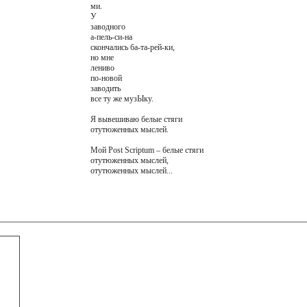
ми.
У
заводного
а-пель-си-на
скончались ба-та-рей-ки,
но мне
лениво
по-новой
заводить
все ту же музЫку.
Я вывешиваю белые стяги
отутюженных мыслей.
Мой Post Scriptum – белые стяги
отутюженных мыслей,
отутюженных мыслей...