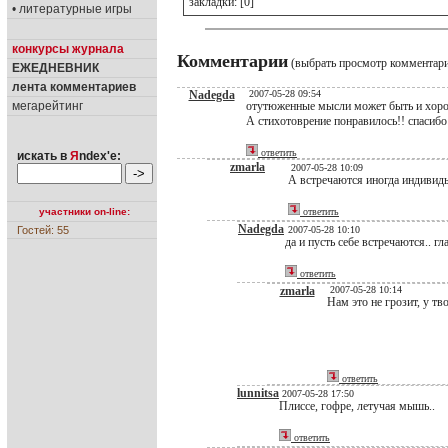
закладки: [0]
• литературные игры
конкурсы журнала
Комментарии
(выбрать просмотр комментар
ЕЖЕДНЕВНИК
лента комментариев
Nadegda
2007-05-28 09:54
мегарейтинг
отутюженные мысли может быть и хорош
А стихотоврение понравилось!! спасибо
ответить
искать в
Я
ndex'е:
zmarla
2007-05-28 10:09
А встречаются иногда индивиды
участники on-line:
ответить
Nadegda
Гостей: 55
2007-05-28 10:10
да и пусть себе встречаются.. г
ответить
zmarla
2007-05-28 10:14
Нам это не грозит, у т
ответить
lunnitsa
2007-05-28 17:50
Плиссе, гофре, летучая мышь..
ответить