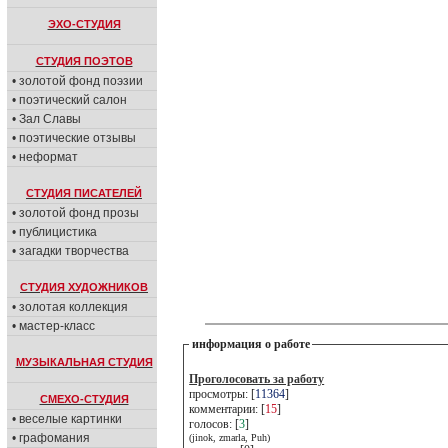
ЭХО-СТУДИЯ
СТУДИЯ ПОЭТОВ
• золотой фонд поэзии
• поэтический салон
• Зал Славы
• поэтические отзывы
• неформат
СТУДИЯ ПИСАТЕЛЕЙ
• золотой фонд прозы
• публицистика
• загадки творчества
СТУДИЯ ХУДОЖНИКОВ
• золотая коллекция
• мастер-класс
информация о работе
МУЗЫКАЛЬНАЯ СТУДИЯ
Проголосовать за работу
просмотры: [
11364
]
СМЕХО-СТУДИЯ
комментарии: [
15
]
• веселые картинки
голосов: [
3
]
• графомания
(jinok, zmarla, Puh)