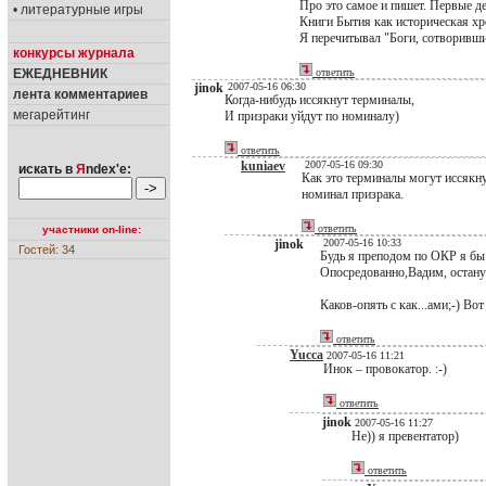
Про это самое и пишет. Первые де
• литературные игры
Книги Бытия как историческая хр
Я перечитывал "Боги, сотворивши
конкурсы журнала
ЕЖЕДНЕВНИК
ответить
jinok
2007-05-16 06:30
лента комментариев
Когда-нибудь иссякнут терминалы,
мегарейтинг
И призраки уйдут по номиналу)
ответить
kuniaev
2007-05-16 09:30
искать в
Я
ndex'е:
Как это терминалы могут иссякну
номинал призрака.
ответить
участники on-line:
jinok
2007-05-16 10:33
Гостей: 34
Будь я преподом по ОКР я бы 
Опосредованно,Вадим, остану
Каков-опять с как...ами;-) Во
ответить
Yucca
2007-05-16 11:21
Инок – провокатор. :-)
ответить
jinok
2007-05-16 11:27
Не)) я превентатор)
ответить