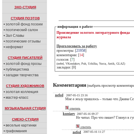
ЭХО-СТУДИЯ
СТУДИЯ ПОЭТОВ
• золотой фонд поэзии
информация о работе
• поэтический салон
Произведение золотого литературного фонда
• Зал Славы
журнала
• поэтические отзывы
Проголосовать за работу
• неформат
просмотры: [
21958
]
комментарии: [
14
]
СТУДИЯ ПИСАТЕЛЕЙ
голосов: [
7
]
• золотой фонд прозы
(nefed, VKondakov, Puh, Uchilka, Yucca, Antik, GLAZ)
закладки: [0]
• публицистика
• загадки творчества
Комментарии
(выбрать просмотр комментар
СТУДИЯ ХУДОЖНИКОВ
• золотая коллекция
nefed
2007-05-15 23:16
• мастер-класс
Мне
в жилу
пришлось – только что Джина Се
МУЗЫКАЛЬНАЯ СТУДИЯ
ответить
kuniaev
2007-05-16 09:27
Не читал. Про что пишет? Глянул в гу
СМЕХО-СТУДИЯ
• веселые картинки
ответить
• графомания
nefed
2007-05-16 11:27