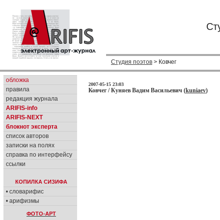
Ст
Студия поэтов
> Ковчег
обложка
2007-05-15 23:03
правила
Ковчег / Куняев Вадим Васильевич (
kuniaev
)
редакция журнала
ARIFIS-info
ARIFIS-NEXT
блокнот эксперта
список авторов
записки на полях
справка по интерфейсу
ссылки
КОПИЛКА СИЗИФА
• словарифис
• арифизмы
ФОТО-АРТ