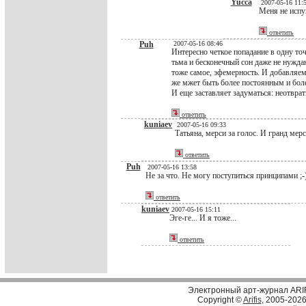
Yucca
2007-05-16 11:
Меня не испуг
ответить
Puh
2007-05-16 08:46
Интересно четкое попадание в одну точ
тьма и бесконечный сон даже не нужда
тоже самое, эфемерность. И добавляем 
же мжет быть более постоянным и бол
И еще заставляет задуматься: неотвра
ответить
kuniaev
2007-05-16 09:33
Татьяна, мерси за голос. И гранд мер
ответить
Puh
2007-05-16 13:58
Не за что. Не могу поступиться принципами ;-
ответить
kuniaev
2007-05-16 15:11
Эге-ге... И я тоже...
ответить
Электронный арт-журнал ARI
Copyright ©
Arifis
, 2005-202