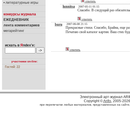
ответить
• литературные игры
lunnitsa
2007-05-11 01:15
Спасибо. В следущий раз обязательн
конкурсы журнала
ЕЖЕДНЕВНИК
ответить
buru
2007-06-08 21:15
лента комментариев
Прекрасные стихи. Спасибо, Брайна, еще ра
мегарейтинг
Печатаю свой каталог картин. Ваш стих буд
искать в
Я
ndex'е:
ответить
участники on-line:
Гостей: 22
Электронный арт-журнал ARI
Copyright ©
Arifis
, 2005-202
при перепечатке любых материалов, представленных на сайте, с