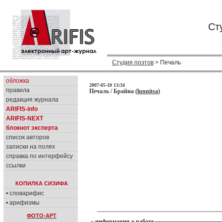
Ст
Студия поэтов
> Печаль
обложка
2007-05-10 13:34
правила
Печаль / Брайна (
lunnitsa
)
редакция журнала
ARIFIS-info
ARIFIS-NEXT
блокнот эксперта
список авторов
записки на полях
справка по интерфейсу
ссылки
КОПИЛКА СИЗИФА
• словарифис
• арифизмы
ФОТО-АРТ
информация о работе