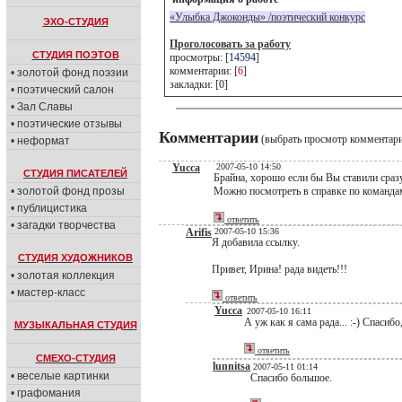
«Улыбка Джоконды» /поэтический конкурс
ЭХО-СТУДИЯ
Проголосовать за работу
СТУДИЯ ПОЭТОВ
просмотры: [
14594
]
комментарии: [
6
]
• золотой фонд поэзии
закладки: [0]
• поэтический салон
• Зал Славы
• поэтические отзывы
Комментарии
(выбрать просмотр комментар
• неформат
Yucca
2007-05-10 14:50
СТУДИЯ ПИСАТЕЛЕЙ
Брайна, хорошо если бы Вы ставили сразу
• золотой фонд прозы
Можно посмотреть в справке по команда
• публицистика
ответить
• загадки творчества
Arifis
2007-05-10 15:36
Я добавила ссылку.
СТУДИЯ ХУДОЖНИКОВ
Привет, Ирина! рада видеть!!!
• золотая коллекция
• мастер-класс
ответить
Yucca
2007-05-10 16:11
А уж как я сама рада... :-) Спасибо
МУЗЫКАЛЬНАЯ СТУДИЯ
ответить
СМЕХО-СТУДИЯ
lunnitsa
2007-05-11 01:14
• веселые картинки
Спасибо большое.
• графомания