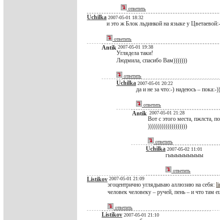
ответить
Uchilka
2007-05-01 18:32
и это ж Блок льдинкой на языке у Цветаевой:-)
ответить
Antik
2007-05-01 19:38
Углядела таки!
Людмила, спасибо Вам)))))))
ответить
Uchilka
2007-05-01 20:22
да и не за что:-) надеюсь – пока:-)
ответить
Antik
2007-05-01 21:28
Вот с этого места, пжлста, по
))))))))))))))))))))
ответить
Uchilka
2007-05-02 11:01
гыыыыыыыыы
ответить
Listikov
2007-05-01 21:09
эгоцентрично углядываю аллюзию на себя:
l
человек человеку – ручей, пень – и что там ещ
ответить
Listikov
2007-05-01 21:10