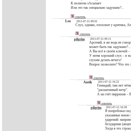
К полночи зАсыпает
Или это так специально задумано?...
ответить
Leo
2011-07-15 09:01
Слух, однако, плоховат у критика, А
ответить
pilgrim
2011-07-15 09:11
Арсений, я же ведь не гово
может быть так задумано?...
А Вы всё в своём ключей – п
У меня хороший слух – я ма
глухим делать нечего!
Вопрос позволите? Что это 
ответить
Antik
2011-07-15 16:22
Геннадий, там нет чётк
"расшатанный метр".
А на счёт пиррихия – 
ответить
pilgrim
2011-07-15 16:39
Я попробовал по
указанные мною уд
ударений: наприме
безударная (акцен
Тогда в тех строк