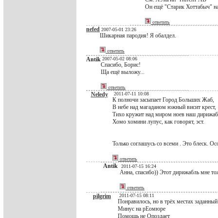
Он ещё "Старик Хоттабыч" на
ответить
nefed
2007-05-01 23:26
Шикарная пародия! Я обалдел.
ответить
Antik
2007-05-02 08:06
Спасибо, Борис!
Ща ещё выложу...
ответить
Neledy
2011-07-11 10:08
К полночи засыпает Город Больших Жаб,
В небе над магаданом южный висит крест,
Тихо кружит над миром ноев наш дирижаб
Хомо хомини лупус, как говорят, эст.
Только соглашусь со всеми . Это блеск. Ос
ответить
Antik
2011-07-15 16:24
Анна, спасибо)) Этот дирижабль мне то
ответить
pilgrim
2011-07-15 08:11
Понравилось, но в трёх местах заданный
Минус на рЕомюре
Помощь не Опоздает