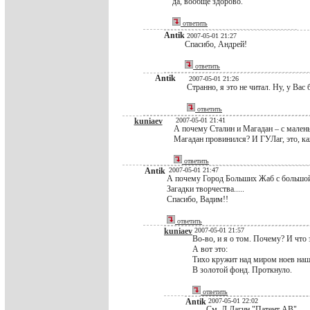
да, вообще здорово.
ответить
Antik
2007-05-01 21:27
Спасибо, Андрей!
ответить
Antik
2007-05-01 21:26
Странно, я это не читал. Ну, у Вас
ответить
kuniaev
2007-05-01 21:41
А почему Сталин и Магадан – с маленьк
Магадан провинился? И ГУЛаг, это, ка
ответить
Antik
2007-05-01 21:47
А почему Город Больших Жаб с большо
Загадки творчества.....
Спасибо, Вадим!!
ответить
kuniaev
2007-05-01 21:57
Во-во, и я о том. Почему? И что 
А вот это:
Тихо кружит над миром ноев на
В золотой фонд. Проткнуло.
ответить
Antik
2007-05-01 22:02
См. Л.Лагин "Патент АВ"