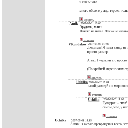
и ещё много...
много общего у лир. героев, тол
ответить
Antik
2007-05-01 19:00
Эрудиты, млин.
Ничего не читал. Чукча не читатал
ответить
VKondakov
2007-05-02 01:48
Людмила! Я имел ввиду не т
просто размер.
А ваш Гундарин это просто 
(По крайней мере из этих ст
ответить
Uchilka
2007-05-02 11:04
какой размер? я о мировозз
ответить
Uchilka
2007-05-02 11:06
Гундарин – сила!
самом деле, у нег
ответить
Uchilka
2007-05-01 18:15
Антик! я желаю превращения всего, что 