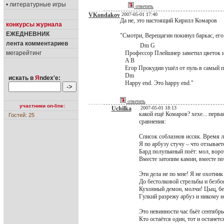
• литературные игры
ответить
VKondakov
2007-05-01 17:40
Да не, это настоящий Кирилл Комаров
конкурсы журнала
ЕЖЕДНЕВНИК
"Смотри, Верещагин покинул баркас, его
лента комментариев
Dm G
мегарейтинг
Профессор Плейшнер заметил цветок и
A B
Егор Прокудин ушёл от пуль в самый 
Dm
искать в
Я
ndex'е:
Happy end. Это happy end."
ответить
участники on-line:
Uchilka
2007-05-01 18:13
какой ещё Комаров? хехе... перв
Гостей: 25
сравнения:
Список соблазнов иссяк. Время л
Я по арбузу стучу – что отзывает
Бард полупьяный поёт: мол, воро
Вместе затопим камин, вместе по
Эти дела не по мне! Я не охотник
До бестолковой стрельбы и безбо
Кухонный демон, молчи! Цыц, бе
Гулкий разрежу арбуз и никому н
Это невинности час бьёт сентябрь
Кто остаётся один, тот и останетс