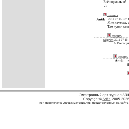
Всё нормально!
:-)
ответить
Antik
2011-07-15 16:44
Мне кажется, э
Там тупое тако
ответить
pilgrim
2011-07-15 
А Высоцки
ответить
Antik
2
Н
Электронный арт-журнал ARI
Copyright ©
Arifis
, 2005-202
при перепечатке любых материалов, представленных на сайте, с