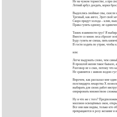
Не на чужом торжестве, а при св
Летний арбуз доедать, корки брос
Выдохлись знойные сны, скисли 
Трезвый, как ангел, Эрот свой за
Скоро придут холода – клин, в
Права гулять одному, не одиночес
Тяжек взаимности груз! Я выбир
Вместе со мною леса сбросят зел
Буду гулять не спеша, пить кипяч
В гости ходить по утрам, чтобы к 
или:
Легче выдумать слово, чем самый
В прошлой жизни такое бывало, а 
Разговор не о снах, потому что к
Не сравнится с живою водою гус
Впрочем, как рассказал мне один
полстандарта лекарства Х позвол
выбирать для своих работ инстр
оперировать множеством сложны
Ну и что же с того? Предположи
миллион освещённых окон, откры
Все они нам видны, только кто об
превращаются в розу желание и и