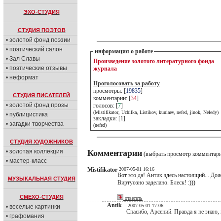
ЭХО-СТУДИЯ
СТУДИЯ ПОЭТОВ
• золотой фонд поэзии
• поэтический салон
информация о работе
• Зал Славы
Произведение золотого литературного фонда
• поэтические отзывы
журнала
• неформат
Проголосовать за работу
просмотры: [
19835
]
СТУДИЯ ПИСАТЕЛЕЙ
комментарии: [
34
]
• золотой фонд прозы
голосов: [
7
]
(Mistifikator, Uchilka, Listikov, kuniaev, nefed, jinok, Neledy)
• публицистика
закладки: [1]
• загадки творчества
(nefed)
СТУДИЯ ХУДОЖНИКОВ
• золотая коллекция
Комментарии
(выбрать просмотр комментар
• мастер-класс
Mistifikator
2007-05-01 16:16
Вот это да! Антик здесь настоящий... Дожд
МУЗЫКАЛЬНАЯ СТУДИЯ
Виртуозно заделано. Блеск! :)))
СМЕХО-СТУДИЯ
ответить
Antik
2007-05-01 17:06
• веселые картинки
Спасибо, Арсений. Правда я не знаю,
• графомания