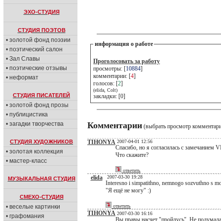
ЭХО-СТУДИЯ
СТУДИЯ ПОЭТОВ
• золотой фонд поэзии
информация о работе
• поэтический салон
• Зал Славы
Проголосовать за работу
• поэтические отзывы
просмотры: [
10884
]
комментарии: [
4
]
• неформат
голосов: [
2
]
(elida, Colt)
СТУДИЯ ПИСАТЕЛЕЙ
закладки: [0]
• золотой фонд прозы
• публицистика
• загадки творчества
Комментарии
(выбрать просмотр комментар
СТУДИЯ ХУДОЖНИКОВ
TIHONYA
2007-04-01 12:56
Спасибо, но я согласилась с замечанием 
• золотая коллекция
Что скажите?
• мастер-класс
ответить
elida
2007-03-30 19:28
МУЗЫКАЛЬНАЯ СТУДИЯ
Interesno i simpatithno, nemnogo sozvuthno s m
"Я ещё не могу" :)
СМЕХО-СТУДИЯ
• веселые картинки
ответить
TIHONYA
2007-03-30 16:16
• графомания
Вы правы насчет "пройдусь". Не подумала