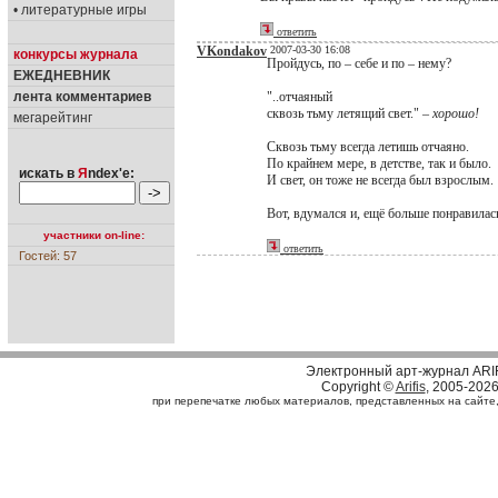
• литературные игры
ответить
VKondakov
2007-03-30 16:08
конкурсы журнала
Пройдусь, по – себе и по – нему?
ЕЖЕДНЕВНИК
лента комментариев
"..отчаяный
сквозь тьму летящий свет." –
хорошо!
мегарейтинг
Сквозь тьму всегда летишь отчаяно.
По крайнем мере, в детстве, так и было.
искать в
Я
ndex'е:
И свет, он тоже не всегда был взрослым.
Вот, вдумался и, ещё больше понравилас
участники on-line:
ответить
Гостей: 57
Электронный арт-журнал ARI
Copyright ©
Arifis
, 2005-202
при перепечатке любых материалов, представленных на сайте, с