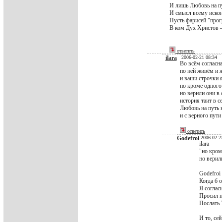
И лишь Любовь на пу
И смысл всему иско
Пусть фарисей "прог
В ком Дух Христов –
ответить
ilara
2006-02-21 08:34
Во всём согласна
по ней живём и 
и ваши строчки я
но кроме одного
но верили они в 
история таит в с
Любовь на путь 
и с верного пути
ответить
Godefroi
2006-02-2
ilara
"но кром
но верил
Godefroi
Когда б о
Я соглас
Просил п
Послать 
И то, се