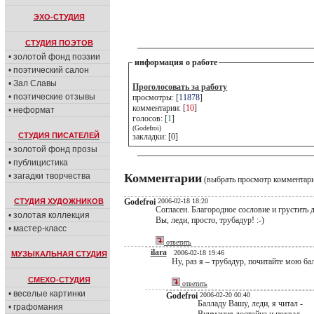
ЭХО-СТУДИЯ
СТУДИЯ ПОЭТОВ
• золотой фонд поэзии
информация о работе
• поэтический салон
• Зал Славы
Проголосовать за работу
• поэтические отзывы
просмотры: [
11878
]
комментарии: [
10
]
• неформат
голосов: [
1
]
(Godefroi)
СТУДИЯ ПИСАТЕЛЕЙ
закладки: [0]
• золотой фонд прозы
• публицистика
• загадки творчества
Комментарии
(выбрать просмотр комментар
СТУДИЯ ХУДОЖНИКОВ
Godefroi
2006-02-18 18:20
Согласен. Благородное сословие и грустить
• золотая коллекция
Вы, леди, просто, трубадур! :-)
• мастер-класс
ответить
ilara
2006-02-18 19:46
МУЗЫКАЛЬНАЯ СТУДИЯ
Ну, раз я – трубадур, почитайте мою ба
СМЕХО-СТУДИЯ
ответить
• веселые картинки
Godefroi
2006-02-20 00:40
Балладу Вашу, леди, я читал -
• графомания