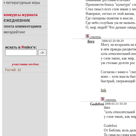
Внимания достойна и похвал.
• литературные игры
Произнести боюсь "культура" сл
Стал смысл всех слов иным у ми
Наверное, отстал от этой жизни,
конкурсы журнала
Где смещены понятия и мысли...
ЕЖЕДНЕВНИК
Где небо голубым уж не назвать..
лента комментариев
О, мир людей! Что дальше ожида
мегарейтинг
ответить
ilara
2006-02-20 08:29
Могу ли возразить на 
искать в
Я
ndex'е:
в нём правды расцветае
хоть относительней по
у слов таких, как мир, 
уж столько долгих рос и
участники on-line:
Гостей: 12
Согласна с вами о "см
ново – хоть мысль быст
быстрый, сверкающий п
link
ответить
Godefroi
2006-02-21 03:20
ilara
"хоть относительней
у слов таких, как мир
Godefroi
От Библии, коль дал
То смысла слова вов