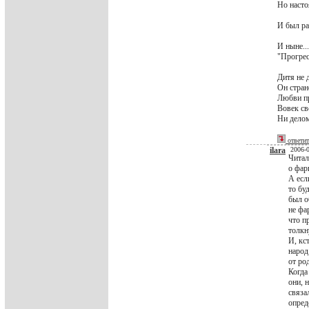
Но насто
И был ра
И ныне..
"Прогрес
Дитя не 
Он стран
Любви п
Вовек св
Ни делом
ответи
ilara
2006-0
Читал
о фар
А есл
то бу
был о
не фа
что п
толкн
И, кс
народ
от ро
Когда
они, 
связа
опред