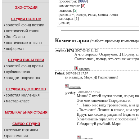
просмотры: [
9999
]
комментарии: [
8
]
ЭХО-СТУДИЯ
голосов: [
5
]
(evelina1974, Kseniya, Poliak, Uchilka, Antik)
закладки: [1]
СТУДИЯ ПОЭТОВ
(Uchilka)
• золотой фонд поэзии
• поэтический салон
• Зал Славы
Комментарии
(выбрать просмотр комментар
• поэтические отзывы
• неформат
evelina1974
2007-03-13 11:22
А что, хорошо. Остроумно. :) По делу, гла
Сомневаюсь, правда, что если не жен прог
СТУДИЯ ПИСАТЕЛЕЙ
• золотой фонд прозы
ответить
• публицистика
Poliak
2007-03-13 17:57
ай маладца, Марк ))) Распотешил!
• загадки творчества
ответить
СТУДИЯ ХУДОЖНИКОВ
poetry
2007-03-13 18:42
• золотая коллекция
Миша! С пулей шутки плохи, но рад тв
Это мне напомнило Твардовского:
• мастер-класс
" ...Танк- он с виду грозен очень, а на д
- То-то слеп! Лежишь в канаве, а на сер
МУЗЫКАЛЬНАЯ СТУДИЯ
Вдруг, как сослепу раздавит! Ведь не ви
Улавливаешь параллель с пословицей " 
С бодрящей улыбкой- Марк.
СМЕХО-СТУДИЯ
• веселые картинки
• графомания
ответить