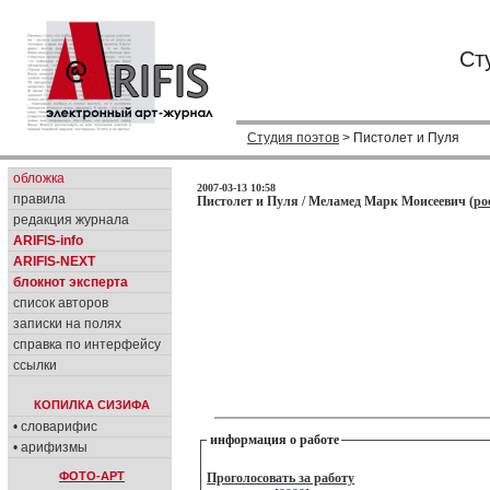
Ст
Студия поэтов
> Пистолет и Пуля
обложка
2007-03-13 10:58
правила
Пистолет и Пуля / Меламед Марк Моисеевич (
po
редакция журнала
ARIFIS-info
ARIFIS-NEXT
блокнот эксперта
список авторов
записки на полях
справка по интерфейсу
ссылки
КОПИЛКА СИЗИФА
• словарифис
информация о работе
• арифизмы
ФОТО-АРТ
Проголосовать за работу