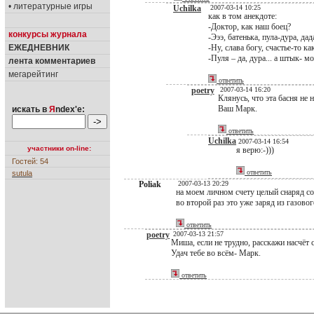
• литературные игры
Uchilka
2007-03-14 10:25
как в том анекдоте:
-Доктор, как наш боец?
конкурсы журнала
-Эээ, батенька, пула-дура, дад
ЕЖЕДНЕВНИК
-Ну, слава богу, счастье-то как
-Пуля – да, дура... а штык- 
лента комментариев
мегарейтинг
ответить
poetry
2007-03-14 16:20
Клянусь, что эта басня не 
Ваш Марк.
искать в
Я
ndex'е:
ответить
Uchilka
2007-03-14 16:54
участники on-line:
я верю:-)))
Гостей: 54
ответить
sutula
Poliak
2007-03-13 20:29
на моем личном счету целый снаряд с
во второй раз это уже заряд из газовог
ответить
poetry
2007-03-13 21:57
Миша, если не трудно, расскажи насчёт 
Удач тебе во всём- Марк.
ответить