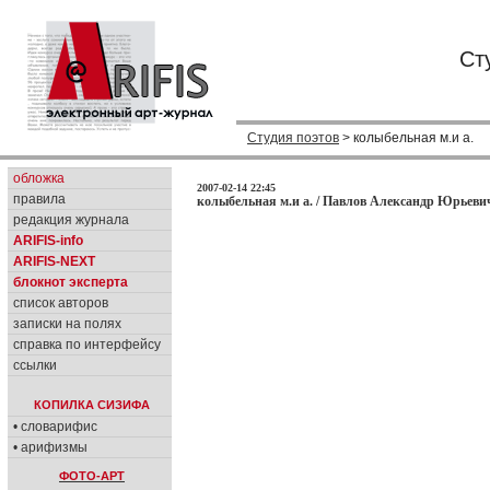
Ст
Студия поэтов
> колыбельная м.и а.
обложка
2007-02-14 22:45
правила
колыбельная м.и а. / Павлов Александр Юрьевич
редакция журнала
ARIFIS-info
ARIFIS-NEXT
блокнот эксперта
список авторов
записки на полях
справка по интерфейсу
ссылки
КОПИЛКА СИЗИФА
• словарифис
• арифизмы
ФОТО-АРТ