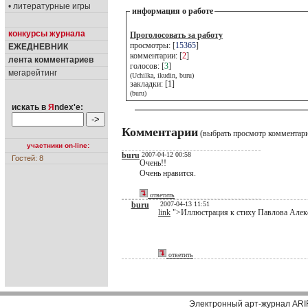
• литературные игры
информация о работе
конкурсы журнала
Проголосовать за работу
просмотры: [
15365
]
ЕЖЕДНЕВНИК
комментарии: [
2
]
лента комментариев
голосов: [
3
]
мегарейтинг
(Uchilka, ikudin, buru)
закладки: [1]
(buru)
искать в
Я
ndex'е:
Комментарии
(выбрать просмотр комментар
участники on-line:
buru
2007-04-12 00:58
Гостей: 8
Очень!!
Очень нравится.
ответить
buru
2007-04-13 11:51
link
">Иллюстрация к стиху Павлова Алекс
ответить
Электронный арт-журнал ARI