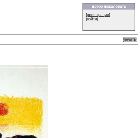
добро пожаловать
[
регистрация
]
[
войти
]
печать