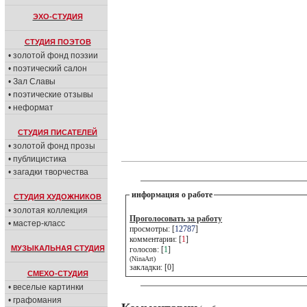
ЭХО-СТУДИЯ
СТУДИЯ ПОЭТОВ
• золотой фонд поэзии
• поэтический салон
• Зал Славы
• поэтические отзывы
• неформат
СТУДИЯ ПИСАТЕЛЕЙ
• золотой фонд прозы
• публицистика
• загадки творчества
информация о работе
СТУДИЯ ХУДОЖНИКОВ
• золотая коллекция
Проголосовать за работу
• мастер-класс
просмотры: [
12787
]
комментарии: [
1
]
МУЗЫКАЛЬНАЯ СТУДИЯ
голосов: [
1
]
(NinaArt)
закладки: [0]
СМЕХО-СТУДИЯ
• веселые картинки
• графомания