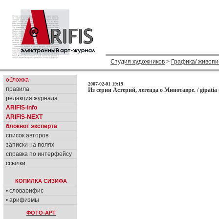
Студия художников
>
Графика/ живопи
обложка
2007-02-01 19:19
правила
Из серии Астерий, легенда о Минотавре. / gipatia 
редакция журнала
ARIFIS-info
ARIFIS-NEXT
блокнот эксперта
список авторов
записки на полях
справка по интерфейсу
ссылки
КОПИЛКА СИЗИФА
• словарифис
• арифизмы
ФОТО-АРТ