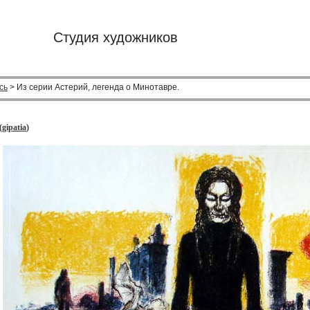
Студия художников
сь
> Из серии Астерий, легенда о Минотавре.
(
gipatia
)