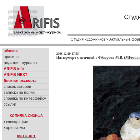
Студ
Студия художников
>
Актуальные фор
обложка
2006-12-20 17:55
правила
Натюрморт с птичкой. / Фёдорова М.В. (
MFeodor
редакция журнала
ARIFIS-info
ARIFIS-NEXT
блокнот эксперта
список авторов
записки на полях
справка по интерфейсу
ссылки
КОПИЛКА СИЗИФА
• словарифис
• арифизмы
ФОТО-АРТ