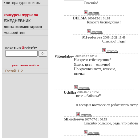
• литературные игры
Спасибо!
ответить
конкурсы журнала
DEEMA
2006-12-21 01:18
ЕЖЕДНЕВНИК
Красота бесподобная!
лента комментариев
ответить
мегарейтинг
MFeodorova
2006-12-21 13:49
Спасибо! Рада!
искать в
Я
ndex'е:
ответить
VKondakov
2007-07-17 18:31
Ни хрена себе черешня!
Яшма, цвет, – отлично!
участники on-line:
Но красивей всех, конечно,
Гостей: 112
птичка.
ответить
Uchilka
2007-07-17 19:59
нене – бабочка!!!
я всегда в восторге от работ этого автор
ответить
MFeodorova
2007-07-21 00:55
Спасибо большое, рада, что работа
ответить