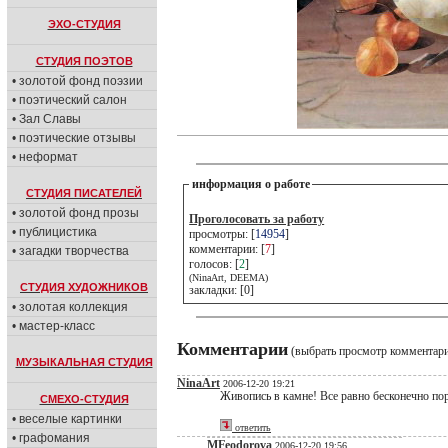
ЭХО-СТУДИЯ
СТУДИЯ ПОЭТОВ
• золотой фонд поэзии
• поэтический салон
• Зал Славы
• поэтические отзывы
• неформат
информация о работе
СТУДИЯ ПИСАТЕЛЕЙ
• золотой фонд прозы
Проголосовать за работу
• публицистика
просмотры: [
14954
]
комментарии: [
7
]
• загадки творчества
голосов: [
2
]
(NinaArt, DEEMA)
СТУДИЯ ХУДОЖНИКОВ
закладки: [0]
• золотая коллекция
• мастер-класс
Комментарии
(выбрать просмотр комментар
МУЗЫКАЛЬНАЯ СТУДИЯ
NinaArt
2006-12-20 19:21
Живопись в камне! Все равно бесконечно пор
СМЕХО-СТУДИЯ
• веселые картинки
ответить
• графомания
MFeodorova
2006-12-20 19:56