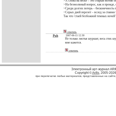
>А слова на песке – это старый мотив о
>На безмолвный вопрос, как и прежде, 
>Среди долгих потерь – бесконечность 
>Серых дней перелет – вслед за стаями 
Так что 'стаей безбожной темных ночей'
ответить
Puh
2007-06-15 12:30
Не только листья шуршат, весь стих ш
мне кажется.
ответить
Электронный арт-журнал ARI
Copyright ©
Arifis
, 2005-202
при перепечатке любых материалов, представленных на сайте, с