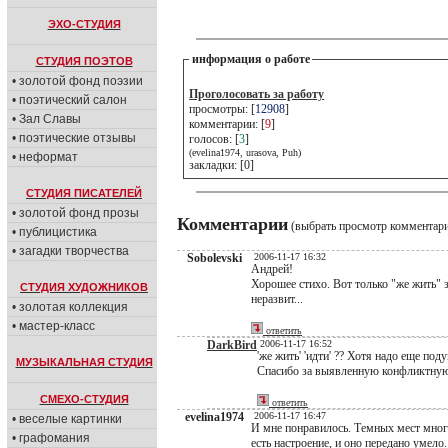
ЭХО-СТУДИЯ
информация о работе
СТУДИЯ ПОЭТОВ
• золотой фонд поэзии
Проголосовать за работу
• поэтический салон
просмотры: [
12908
]
• Зал Славы
комментарии: [
9
]
• поэтические отзывы
голосов: [
3
]
(evelina1974, urasova, Puh)
• неформат
закладки: [0]
СТУДИЯ ПИСАТЕЛЕЙ
• золотой фонд прозы
Комментарии
(выбрать просмотр комментар
• публицистика
• загадки творчества
Sobolevski
2006-11-17 16:32
Андрей!
Хорошее стихо. Вот только "же жить" 
СТУДИЯ ХУДОЖНИКОВ
неразвит...
• золотая коллекция
• мастер-класс
ответить
DarkBird
2006-11-17 16:52
'же жить' 'идти' ?? Хотя надо еще поду
МУЗЫКАЛЬНАЯ СТУДИЯ
Спасибо за выявленную конфликтную
СМЕХО-СТУДИЯ
ответить
evelina1974
2006-11-17 16:47
• веселые картинки
И мне понравилось. Темных мест много
• графомания
есть настроение, и оно передано умело