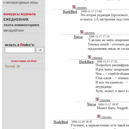
• литературные игры
ответить
DarkBird
2006-11-17 17:00
конкурсы журнала
Это вторая редакция (пролежало 
осталось :) А настроение под ста
ЕЖЕДНЕВНИК
лента комментариев
мегарейтинг
ответить
Yucca
2006-11-17 17:10
"Сколько же жить зачарова
Темных ночей – отточить рас
искать в
Я
ndex'е:
предложения никак не соглас
ответить
участники on-line:
DarkBird
2006-11-17 17:25
Попробую расшифрова
Гостей: 10
Идти /жить/ зачарова
Чем – > стаей безбожн
Стая какая – > темных
И вся эта канитель – >
неурядицы.
Хотя, может, я имел в в
ответить
Yucca
2006-11-17 18:07
Может быть, Андрей...
ответить
DarkBird
2006-11-20 18:47
Уточняю, в первоистонике есть такой ка