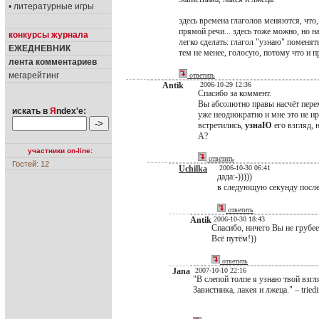
• литературные игры
здесь времена глаголов меняются, что
прямой речи... здесь тоже можно, но на
конкурсы журнала
легко сделать: глагол "узнаю" поменять
ЕЖЕДНЕВНИК
тем не менее, голосую, потому что и 
лента комментариев
мегарейтинг
ответить
Antik
2006-10-29 12:36
Спасибо за коммент.
Вы абсолютно правы насчёт перем
искать в
Я
ndex'е:
уже неоднократно и мне это не нр
встретились,
узнаЮ
его взгляд, 
А?
участники on-line:
ответить
Гостей: 12
Uchilka
2006-10-30 06:41
дада:-)))))
в следующую секунду после о
ответить
Antik
2006-10-30 18:43
Спасибо, ничего Вы не грубее
Всё путём!))
ответить
Jana
2007-10-10 22:16
"В слепой толпе я узнаю твой взгл
Завистника, лакея и лжеца." – triedi