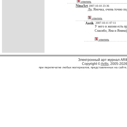
ответить
NinaArt
2007-10-10 23:36
Да, Яночка, очень точно п
ответить
Antik
2007-10-11 07:11
У него в жизни есть пр
Спасибо, Яна и Янина)
ответить
Электронный арт-журнал ARI
Copyright ©
Arifis
, 2005-202
при перепечатке любых материалов, представленных на сайте, с