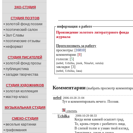
ЭХО-СТУДИЯ
СТУДИЯ ПОЭТОВ
• золотой фонд поэзии
информация о работе
• поэтический салон
Произведение золотого литературного фонда
• Зал Славы
журнала
• поэтические отзывы
Проголосовать за работу
• неформат
просмотры: [
16810
]
комментарии: [
8
]
СТУДИЯ ПИСАТЕЛЕЙ
голосов: [
5
]
• золотой фонд прозы
(nefed, Uchilka, jinok, NinaArt, sutula)
закладки: [3]
• публицистика
(nefed, Uchilka, Jana)
• загадки творчества
СТУДИЯ ХУДОЖНИКОВ
Комментарии
(выбрать просмотр комментар
• золотая коллекция
• мастер-класс
nefed
2006-10-28 21:04
Тут и комментировать нечего. Поэзия.
МУЗЫКАЛЬНАЯ СТУДИЯ
ответить
Uchilka
2006-10-29 08:33
СМЕХО-СТУДИЯ
Когда меня камней осыплет град,
То, кровь стерев с разбитого лица,
• веселые картинки
В слепой толпе я узнаю твой взгляд,
• графомания
Завистника, лакея и лжеца.