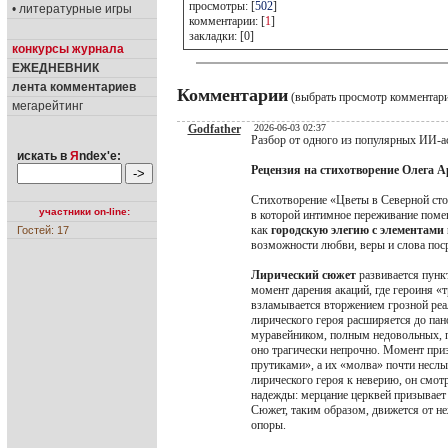
просмотры: [
502
]
• литературные игры
комментарии: [
1
]
закладки: [0]
конкурсы журнала
ЕЖЕДНЕВНИК
лента комментариев
Комментарии
(выбрать просмотр комментар
мегарейтинг
Godfather
2026-06-03 02:37
Разбор от одного из популярных ИИ-а
искать в
Я
ndex'е:
Рецензия на стихотворение Олега 
Стихотворение «Цветы в Северной ст
участники on-line:
в которой интимное переживание поме
как
городскую элегию с элементами
Гостей: 17
возможности любви, веры и слова пос
Лирический сюжет
развивается пунк
момент дарения акаций, где героиня «
взламывается вторжением грозной реал
лирического героя расширяется до па
муравейником, полным недовольных, п
оно трагически непрочно. Момент приз
прутиками», а их «молва» почти несл
лирического героя к неверию, он смо
надежды: мерцание церквей призывает о
Сюжет, таким образом, движется от н
опоры.