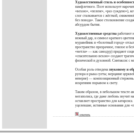
Художественный стиль и особеннос
памфлетного. Поэт использует нарочи
«вехою», «пелене», «раз суждено»), 
слог сталкивается с жёсткой, сниженн
без повода». Такое столкновение созд
абсурдом бытия.
Художественные средства
работают н
нежный дар, и символ краткого цвете
муравейник и «болотный город» отсыл
пространство призрачное, гнилое и бе
«метла» — как самодур) придают соц
«спасительною вехою» создают трагич
физической и духовной. Синтаксис с 
Особая роль отведена
звуковому и об
рупора и рыка суеты; мерцание церкве
неверие) — композиционный стержень. 
искренним порывом к свету.
Таким образом, в небольшом тексте ав
мегаполиса, где даже любовь звучит 
оставляет пространство для катарсиса.
уцелевшие, истинные основания для «п
ответить