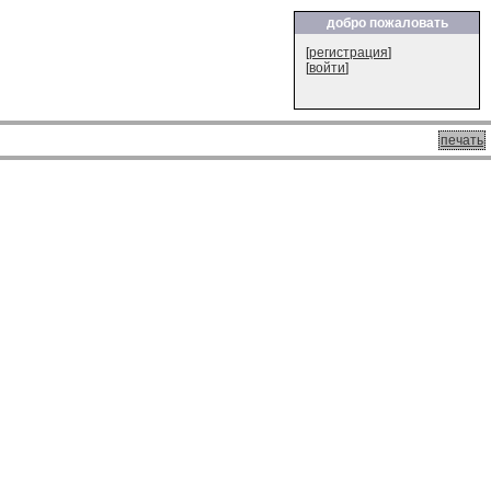
добро пожаловать
[
регистрация
]
[
войти
]
печать