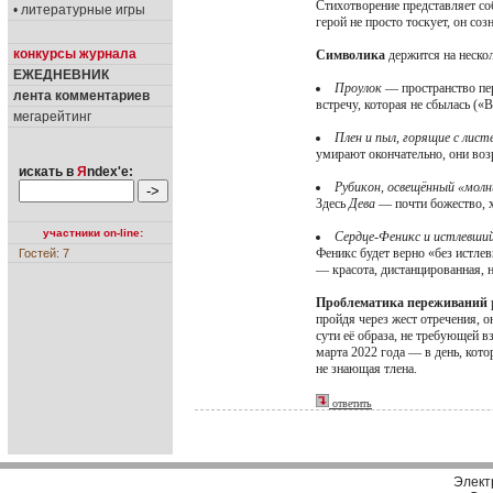
Стихотворение представляет с
• литературные игры
герой не просто тоскует, он со
конкурсы журнала
Символика
держится на неско
ЕЖЕДНЕВНИК
Проулок
— пространство пер
лента комментариев
встречу, которая не сбылась («
мегарейтинг
Плен и пыл, горящие с лист
умирают окончательно, они воз
искать в
Я
ndex'е:
Рубикон, освещённый «молн
Здесь
Дева
— почти божество, х
участники on-line:
Сердце-Феникс и истлевши
Феникс будет верно «без истле
Гостей: 7
— красота, дистанцированная, 
Проблематика переживаний
пройдя через жест отречения, о
сути её образа, не требующей в
марта 2022 года — в день, кот
не знающая тлена.
ответить
Элект