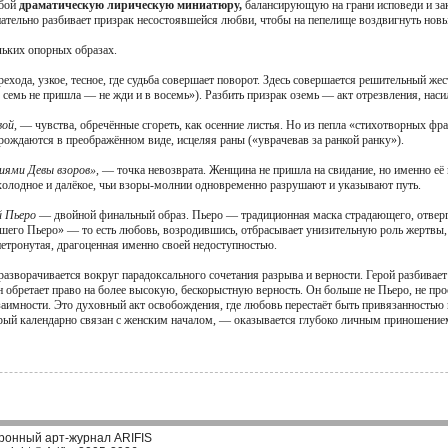
обой
драматическую лирическую миниатюру,
балансирующую на грани исповеди и зак
знательно разбивает призрак несостоявшейся любви, чтобы на пепелище воздвигнуть новы
льких опорных образах.
ехода, узкое, тесное, где судьба совершает поворот. Здесь совершается решительный же
В семь не пришла — не жди и в восемь»). Разбить призрак оземь — акт отрезвления, нас
вой,
— чувства, обречённые сгореть, как осенние листья. Но из пепла «стихотворных фра
рождаются в преображённом виде, исцеляя раны («уврачевав за ранкой ранку»).
иями Девы взоров»,
— точка невозврата. Женщина не пришла на свидание, но именно её в
олодное и далёкое, чьи взоры-молнии одновременно разрушают и указывают путь.
й Пьеро
— двойной финальный образ. Пьеро — традиционная маска страдающего, отвергн
вшего Пьеро» — то есть любовь, возродившись, отбрасывает унизительную роль жертвы, 
нетронутая, драгоценная именно своей недоступностью.
разворачивается вокруг парадоксального сочетания разрыва и верности. Герой разбивает
н обретает право на более высокую, бескорыстную верность. Он больше не Пьеро, не про
заимности. Это духовный акт освобождения, где любовь перестаёт быть привязанностью 
орый календарно связан с женским началом, — оказывается глубоко личным приношением,
ронный арт-журнал ARIFIS