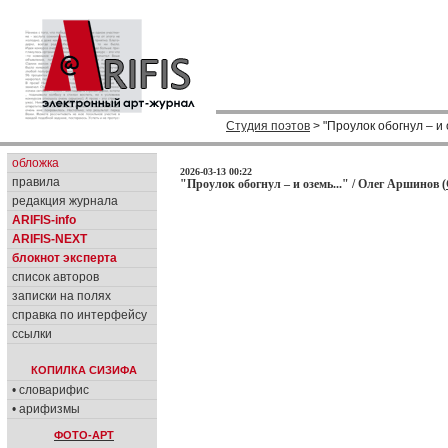
Студия поэтов
> "Проулок обогнул – и о
обложка
2026-03-13 00:22
правила
"Проулок обогнул – и оземь..." / Олег Аршинов (
редакция журнала
ARIFIS-info
ARIFIS-NEXT
блокнот эксперта
список авторов
записки на полях
справка по интерфейсу
ссылки
КОПИЛКА СИЗИФА
• словарифис
• арифизмы
ФОТО-АРТ