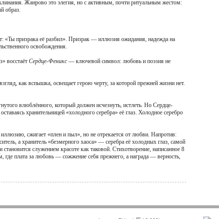
линания. Жанрово это элегия, но с активным, почти ритуальным жестом:
й образ.
ст: «Ты призрака её разбил». Призрак — иллюзия ожидания, надежда на
ильственного освобождения.
з» восстаёт
Сердце-Феникс
— ключевой символ: любовь и поэзия не
згляд, как вспышка, освещает герою черту, за которой прежней жизни нет.
утого влюблённого, который должен исчезнуть, истлеть. Но Сердце-
оставаясь хранительницей «холодного серебра» её глаз. Холодное серебро
 иллюзию, сжигает «плен и пыл», но не отрекается от любви. Напротив:
ситель, а хранитель «безмерного хаоса» — серебра её холодных глаз, самой
и становится служением красоте как таковой. Стихотворение, написанное 8
 где плата за любовь — сожжение себя прежнего, а награда — верность,