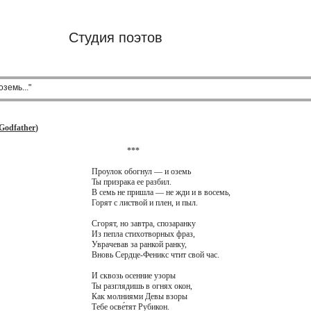
Студия поэтов
земь..."
Godfather
)
***
Проулок обогнул — и оземь
Ты призрака ее разбил.
В семь не пришла — не жди и в восемь,
Горят с листвой и плен, и пыл.
Сгорят, но завтра, спозаранку
Из пепла стихотворных фраз,
Уврачевав за ранкой ранку,
Вновь Сердце-Феникс чтит свой час.
И сквозь осенние узоры
Ты разглядишь в огнях окон,
Как молниями Девы взоры
Тебе осве́тят Рубикон.