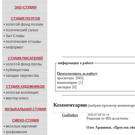
ЭХО-СТУДИЯ
СТУДИЯ ПОЭТОВ
• золотой фонд поэзии
• поэтический салон
• Зал Славы
• поэтические отзывы
• неформат
СТУДИЯ ПИСАТЕЛЕЙ
информация о работе
• золотой фонд прозы
• публицистика
Проголосовать за работу
• загадки творчества
просмотры: [
943
]
комментарии: [
1
]
СТУДИЯ ХУДОЖНИКОВ
закладки: [0]
• золотая коллекция
• мастер-класс
Комментарии
(выбрать просмотр комментар
МУЗЫКАЛЬНАЯ СТУДИЯ
Godfather
2026-07-08 01:14
Рецензия от ИИ-ассистента:
СМЕХО-СТУДИЯ
• веселые картинки
Олег Аршинов. «Проулок обо
• графомания