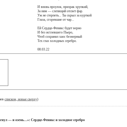
И вновь проулок, призрак хрупкий,
За ним — слепящий отсвет фар.
Уж не стерпеть... Ты скрыл за курткой
Глаза, сгоревшие от чар...
Ей Сердце-Феникс будет верно
И без истлевшего Пьеро,
Чтоб сохранил хаос безмерный
Тех глаз холодных серебро.
08.03.22
иев
списком, новые сверху
)
гнул — и оземь…»: Сердце-Феникс и холодное серебро