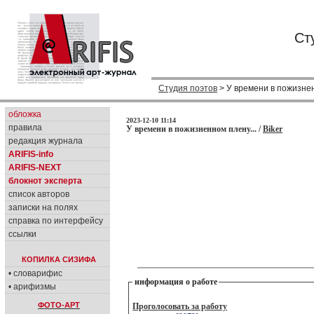
Ст
Студия поэтов
> У времени в пожизнен
обложка
2023-12-10 11:14
правила
У времени в пожизненном плену... /
Biker
редакция журнала
ARIFIS-info
ARIFIS-NEXT
блокнот эксперта
список авторов
записки на полях
справка по интерфейсу
ссылки
КОПИЛКА СИЗИФА
• словарифис
информация о работе
• арифизмы
ФОТО-АРТ
Проголосовать за работу