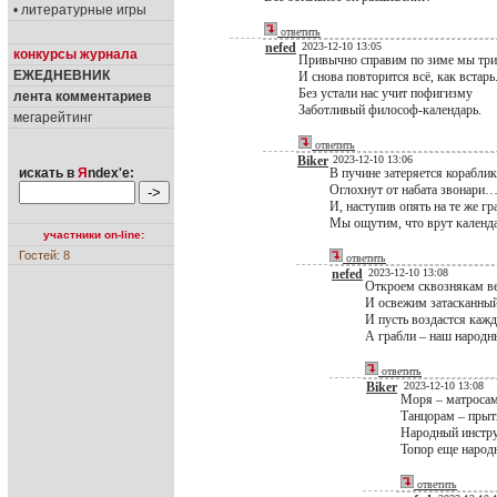
• литературные игры
ответить
nefed
2023-12-10 13:05
конкурсы журнала
Привычно справим по зиме мы три
ЕЖЕДНЕВНИК
И снова повторится всё, как встарь.
Без устали нас учит пофигизму
лента комментариев
Заботливый философ-календарь.
мегарейтинг
ответить
Biker
2023-12-10 13:06
искать в
Я
ndex'е:
В пучине затеряется кораблик
Оглохнут от набата звонари
И, наступив опять на те же гр
Мы ощутим, что врут календ
участники on-line:
Гостей: 8
ответить
nefed
2023-12-10 13:08
Откроем сквознякам в
И освежим затасканны
И пусть воздастся кажд
А грабли – наш народн
ответить
Biker
2023-12-10 13:08
Моря – матросам
Танцорам – прыть
Народный инструм
Топор еще народн
ответить