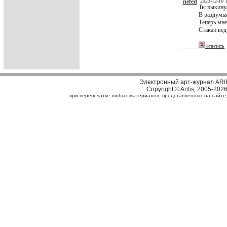
nefed
2023-12-10 
Ты выкину
В раздумья
Теперь мне
Стакан вед
ответить
Электронный арт-журнал ARI
Copyright ©
Arifis
, 2005-202
при перепечатке любых материалов, представленных на сайте, с