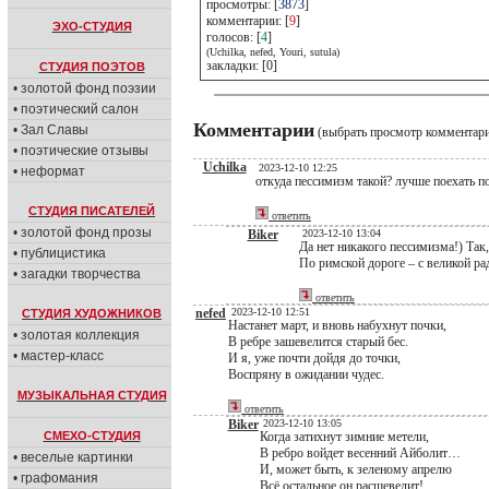
просмотры: [
3873
]
комментарии: [
9
]
ЭХО-СТУДИЯ
голосов: [
4
]
(Uchilka, nefed, Youri, sutula)
закладки: [0]
СТУДИЯ ПОЭТОВ
• золотой фонд поэзии
• поэтический салон
Комментарии
• Зал Славы
(выбрать просмотр комментар
• поэтические отзывы
Uchilka
2023-12-10 12:25
• неформат
откуда пессимизм такой? лучше поехать по
СТУДИЯ ПИСАТЕЛЕЙ
ответить
• золотой фонд прозы
Biker
2023-12-10 13:04
Да нет никакого пессимизма!) Так, 
• публицистика
По римской дороге – с великой рад
• загадки творчества
ответить
nefed
2023-12-10 12:51
СТУДИЯ ХУДОЖНИКОВ
Настанет март, и вновь набухнут почки,
• золотая коллекция
В ребре зашевелится старый бес.
• мастер-класс
И я, уже почти дойдя до точки,
Воспряну в ожидании чудес.
МУЗЫКАЛЬНАЯ СТУДИЯ
ответить
Biker
2023-12-10 13:05
СМЕХО-СТУДИЯ
Когда затихнут зимние метели,
В ребро войдет весенний Айболит…
• веселые картинки
И, может быть, к зеленому апрелю
• графомания
Всё остальное он расшевелит!