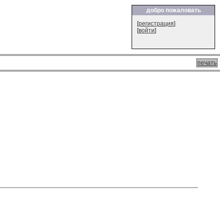
добро пожаловать
[
регистрация
]
[
войти
]
печать