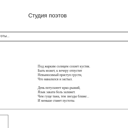
Студия поэтов
оты...
Под жарким солнцем сохнет кустик.
Быть может, к вечеру отпустит
Невыносимый приступ грусти,
Что навалился и застыл.
День потускнеет ярко-рыжий,
Язык заката боль залижет.
Чем гуще тьма, тем звезды ближе...
И меньше станет пустоты.