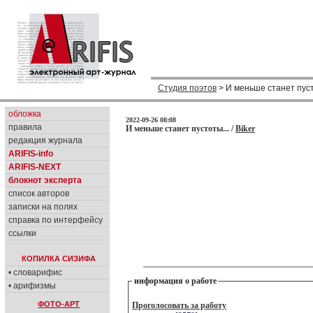
Студия поэтов
> И меньше станет пуст
обложка
2022-09-26 08:08
правила
И меньше станет пустоты... /
Biker
редакция журнала
ARIFIS-info
ARIFIS-NEXT
блокнот эксперта
список авторов
записки на полях
справка по интерфейсу
ссылки
КОПИЛКА СИЗИФА
• словарифис
информация о работе
• арифизмы
ФОТО-АРТ
Проголосовать за работу