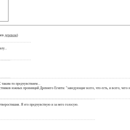
иев
деревом
)
лу...
С таким-то предчувствием...
ников южных провинций Древнего Египта: "заведующие всего, что есть, и всего, чего н
етверостишия. Я его предчувствую и за него голосую.