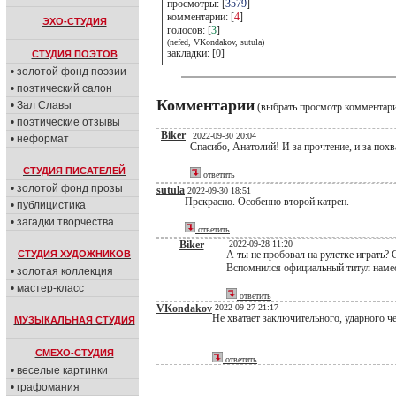
просмотры: [
3579
]
комментарии: [
4
]
ЭХО-СТУДИЯ
голосов: [
3
]
(nefed, VKondakov, sutula)
закладки: [0]
СТУДИЯ ПОЭТОВ
• золотой фонд поэзии
• поэтический салон
Комментарии
• Зал Славы
(выбрать просмотр комментар
• поэтические отзывы
Biker
2022-09-30 20:04
• неформат
Спасибо, Анатолий! И за прочтение, и за похва
СТУДИЯ ПИСАТЕЛЕЙ
ответить
• золотой фонд прозы
sutula
2022-09-30 18:51
Прекрасно. Особенно второй катрен.
• публицистика
• загадки творчества
ответить
Biker
2022-09-28 11:20
СТУДИЯ ХУДОЖНИКОВ
А ты не пробовал на рулетке играть? 
Вспомнился официальный титул намест
• золотая коллекция
• мастер-класс
ответить
VKondakov
2022-09-27 21:17
Не хватает заключительного, ударного ч
МУЗЫКАЛЬНАЯ СТУДИЯ
СМЕХО-СТУДИЯ
ответить
• веселые картинки
• графомания