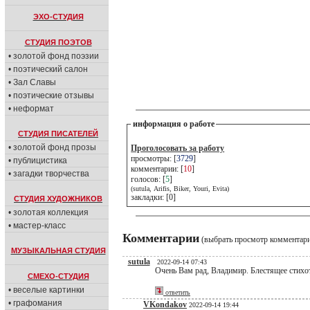
ЭХО-СТУДИЯ
СТУДИЯ ПОЭТОВ
• золотой фонд поэзии
• поэтический салон
• Зал Славы
• поэтические отзывы
• неформат
информация о работе
СТУДИЯ ПИСАТЕЛЕЙ
• золотой фонд прозы
Проголосовать за работу
просмотры: [
3729
]
• публицистика
комментарии: [
10
]
• загадки творчества
голосов: [
5
]
(sutula, Arifis, Biker, Youri, Evita)
закладки: [0]
СТУДИЯ ХУДОЖНИКОВ
• золотая коллекция
• мастер-класс
Комментарии
(выбрать просмотр комментар
МУЗЫКАЛЬНАЯ СТУДИЯ
sutula
2022-09-14 07:43
Очень Вам рад, Владимир. Блестящее стихо
СМЕХО-СТУДИЯ
• веселые картинки
ответить
• графомания
VKondakov
2022-09-14 19:44