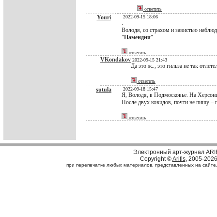
ответить
Youri
2022-09-15 18:06
.
Володя, со страхом и завистью наблюд
"
Намендни
"...
ответить
VKondakov
2022-09-15 21:43
Да это ж.., это гильза не так отлетел
ответить
sutula
2022-09-18 15:47
Я, Володя, в Подмосковье. На Херсонщ
После двух ковидов, почти не пишу – п
ответить
Электронный арт-журнал ARI
Copyright ©
Arifis
, 2005-202
при перепечатке любых материалов, представленных на сайте, с