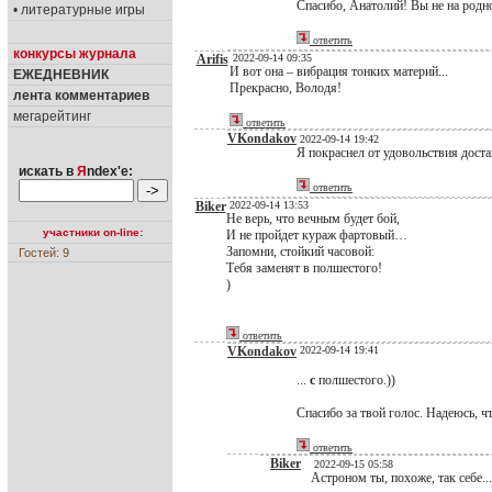
Спасибо, Анатолий! Вы не на родн
• литературные игры
ответить
конкурсы журнала
Arifis
2022-09-14 09:35
И вот она – вибрация тонких материй...
ЕЖЕДНЕВНИК
Прекрасно, Володя!
лента комментариев
мегарейтинг
ответить
VKondakov
2022-09-14 19:42
Я покраснел от удовольствия достав
искать в
Я
ndex'е:
ответить
Biker
2022-09-14 13:53
Не верь, что вечным будет бой,
участники on-line:
И не пройдет кураж фартовый…
Запомни, стойкий часовой:
Гостей: 9
Тебя заменят в полшестого!
)
ответить
VKondakov
2022-09-14 19:41
...
с
полшестого.))
Спасибо за твой голос. Надеюсь, что
ответить
Biker
2022-09-15 05:58
Астроном ты, похоже, так себе..