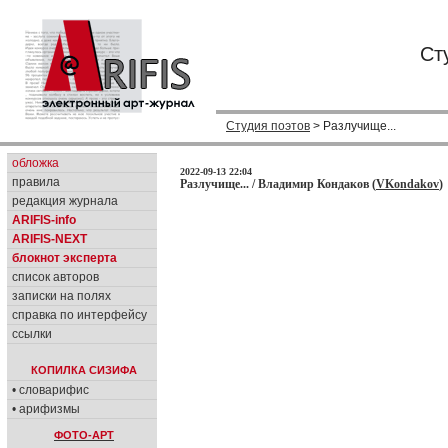
Ст
Студия поэтов
> Разлучище...
обложка
2022-09-13 22:04
правила
Разлучище... / Владимир Кондаков (
VKondakov
)
редакция журнала
ARIFIS-info
ARIFIS-NEXT
блокнот эксперта
список авторов
записки на полях
справка по интерфейсу
ссылки
КОПИЛКА СИЗИФА
• словарифис
• арифизмы
ФОТО-АРТ