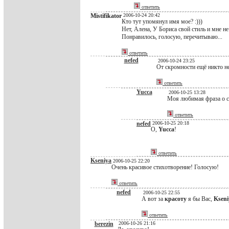
ответить
Mistifikator
2006-10-24 20:42
Кто тут упомянул имя мое? :)))
Нет, Алена, У Бориса свой стиль и мне не
Понравилось, голосую, перечитываю...
ответить
nefed
2006-10-24 23:25
От скромности ещё никто не
ответить
Yucca
2006-10-25 13:28
Моя любимая фраза о скр
ответить
nefed
2006-10-25 20:18
О,
Yucca
!
ответить
Kseniya
2006-10-25 22:20
Очень красивое стихотворение! Голосую!
ответить
nefed
2006-10-25 22:55
А вот за
красоту
я бы Вас,
Kseni
ответить
berezin
2006-10-26 21:16