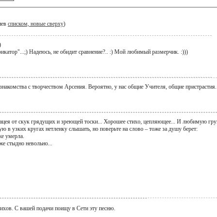
иев
списком, новые сверху
)
)
фикатор"...;) Надеюсь, не обидит сравнение?.. :) Мой любимый размерчик. :)))
 знакомства с творчеством Арсения. Вероятно, у нас общие Учителя, общие пристрастия
 панацея от скук грядущих и зреющей тоски... Хорошее стихо, цепляющее... И любимую г
ю в узких кругах нетленку слышать, но поверьте на слово – тоже за душу берет:
же умерла.
же стыдно невольно...
ихов. С вашей подачи поищу в Сети эту песню.