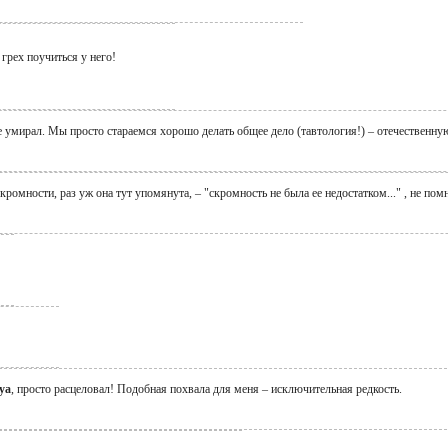
 грех поучиться у него!
 умирал. Мы просто стараемся хорошо делать общее дело (тавтология!) – отечественную
омности, раз уж она тут упомянута, – "скромность не была ее недостатком..." , не помн
ya
, просто расцеловал! Подобная похвала для меня – исключительная редкость.