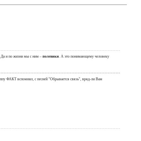
. Да и по жизни мы с ним –
полевики
. А это понимающему человеку
руппу ФАКТ вспомнил, с песней "Обрывается связь", вряд-ли Вам