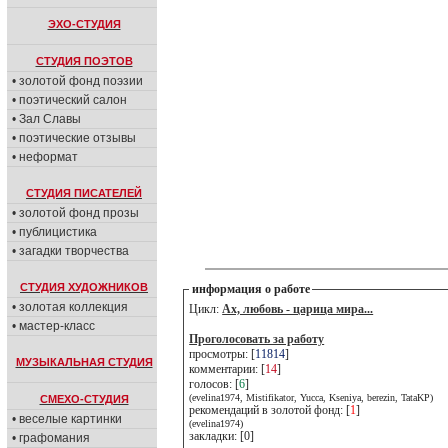
ЭХО-СТУДИЯ
СТУДИЯ ПОЭТОВ
• золотой фонд поэзии
• поэтический салон
• Зал Славы
• поэтические отзывы
• неформат
СТУДИЯ ПИСАТЕЛЕЙ
• золотой фонд прозы
• публицистика
• загадки творчества
СТУДИЯ ХУДОЖНИКОВ
информация о работе
• золотая коллекция
Цикл:
Ах, любовь - царица мира...
• мастер-класс
Проголосовать за работу
просмотры: [
11814
]
МУЗЫКАЛЬНАЯ СТУДИЯ
комментарии: [
14
]
голосов: [
6
]
(evelina1974, Mistifikator, Yucca, Kseniya, berezin, TataKP)
СМЕХО-СТУДИЯ
рекомендаций в золотой фонд: [
1
]
• веселые картинки
(evelina1974)
закладки: [0]
• графомания