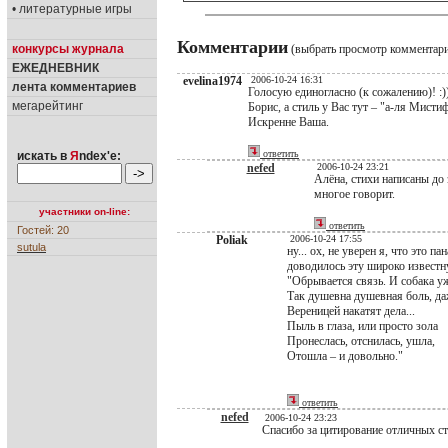
• литературные игры
Комментарии
конкурсы журнала
(выбрать просмотр комментар
ЕЖЕДНЕВНИК
evelina1974
2006-10-24 16:31
лента комментариев
Голосую единогласно (к сожалению)! :)
мегарейтинг
Борис, а стиль у Вас тут – "а-ля Мисти
Искренне Ваша.
ответить
искать в
Я
ndex'е:
nefed
2006-10-24 23:21
Алёна, стихи написаны до
многое говорит.
участники on-line:
ответить
Гостей: 20
Poliak
2006-10-24 17:55
sutula
ну... ох, не уверен я, что это
доводилось эту широко известну
"Обрывается связь. И собака у
Так душевна душевная боль, да
Вереницей накатят дела...
Пыль в глаза, или просто зола
Пронеслась, отснилась, ушла,
Отошла – и довольно."
ответить
nefed
2006-10-24 23:23
Спасибо за цитирование отличных ст