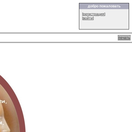
добро пожаловать
[
регистрация
]
[
войти
]
печать