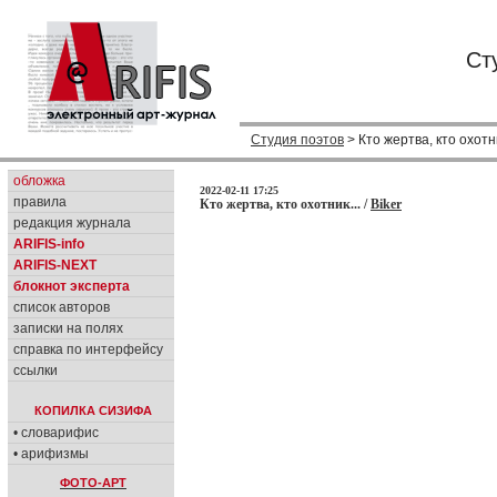
Ст
Студия поэтов
> Кто жертва, кто охотни
обложка
2022-02-11 17:25
правила
Кто жертва, кто охотник... /
Biker
редакция журнала
ARIFIS-info
ARIFIS-NEXT
блокнот эксперта
список авторов
записки на полях
справка по интерфейсу
ссылки
КОПИЛКА СИЗИФА
• словарифис
• арифизмы
ФОТО-АРТ