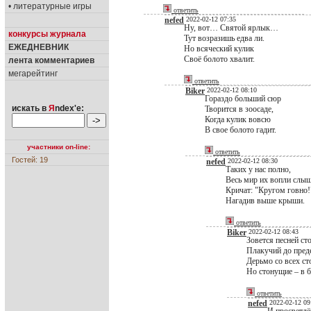
• литературные игры
ответить
nefed
2022-02-12 07:35
Ну, вот… Святой ярлык…
конкурсы журнала
Тут возразишь едва ли.
ЕЖЕДНЕВНИК
Но всяческий кулик
Своё болото хвалит.
лента комментариев
мегарейтинг
ответить
Biker
2022-02-12 08:10
Гораздо больший сюр
искать в
Я
ndex'е:
Творится в зоосаде,
Когда кулик вовсю
В свое болото гадит.
участники on-line:
ответить
Гостей: 19
nefed
2022-02-12 08:30
Таких у нас полно,
Весь мир их вопли слыш
Кричат: "Кругом говно!
Нагадив выше крыши.
ответить
Biker
2022-02-12 08:43
Зовется песней ст
Плакучий до пре
Дерьмо со всех ст
Но стонущие – в 
ответить
nefed
2022-02-12 09