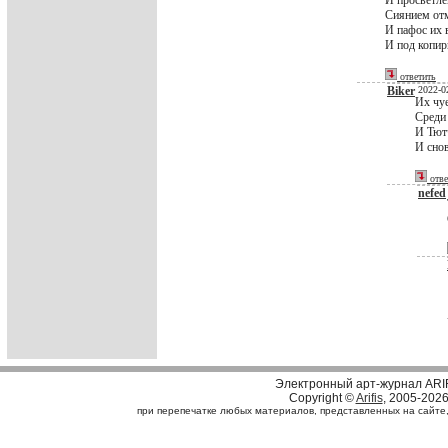
И просветл
Сиянием о
И пафос их 
И под копир
ответить
Biker
2022-02
Их чу
Среди
И Тют
И снов
отве
nefed
Электронный арт-журнал ARI
Copyright ©
Arifis
, 2005-202
при перепечатке любых материалов, представленных на сайте, с