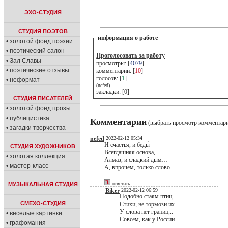
ЭХО-СТУДИЯ
СТУДИЯ ПОЭТОВ
информация о работе
• золотой фонд поэзии
• поэтический салон
Проголосовать за работу
• Зал Славы
просмотры: [
4079
]
• поэтические отзывы
комментарии: [
10
]
голосов: [
1
]
• неформат
(nefed)
закладки: [0]
СТУДИЯ ПИСАТЕЛЕЙ
• золотой фонд прозы
• публицистика
Комментарии
(выбрать просмотр комментар
• загадки творчества
nefed
2022-02-12 05:34
И счастья, и беды́
СТУДИЯ ХУДОЖНИКОВ
Всегдашняя основа,
• золотая коллекция
Алмаз, и сладкий дым…
• мастер-класс
А, впрочем, только слово.
ответить
МУЗЫКАЛЬНАЯ СТУДИЯ
Biker
2022-02-12 06:59
Подобно стаям птиц
СМЕХО-СТУДИЯ
Стихи, не тормози их.
У слова нет границ...
• веселые картинки
Совсем, как у России.
• графомания