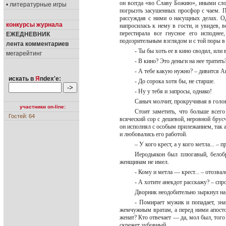
он всегда «во Славу Божию», иными слов
• литературные игры
погрызть засушенных просфор с чаем. П
рассуждая с ними о насущных делах. Од
конкурсы журнала
напросилась к нему в гости, и увидев, 
перестирала все гнусное его исподне
ЕЖЕДНЕВНИК
подозрительным взглядом и с той поры в 
лента комментариев
- Ты бы хоть ее в кино сводил, или 
мегарейтинг
- В кино? Это деньги на нее тратит
- А тебе какую нужно? – дивится А
искать в
Я
ndex'е:
- До сорока хотя бы, не старше.
- Ну у тебя и запросы, однако!
Саныч молчит, прокручивая в голо
участники on-line:
Стоит заметить, что больше всег
Гостей: 64
всяческий сор с дешевой, неровной бру
он исполнял с особым прилежанием, так 
и любовались его работой.
– У кого крест, а у кого метла... –
Иеродьякон был плюгавый, белобр
женщинам не имел.
- Кому и метла — крест... – отозв
- А хотите анекдот расскажу? – сп
Дворник неодобительно зыркнул на 
- Помирает мужик и попадает, зна
жемчужным вратам, а перед ними апосто
женат? Кто отвечает — да, мол был, того 
скрежет зубовный.