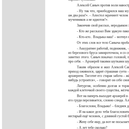
Алексей Саныч против воли навос
- Ну так что, приободрился наш му
аж два раза!». – Апостол мрачнеет челом 
мученников а не идиотов!».
Закончив свой рассказ, иеродьякон
- Кто же рассказал Вам эдакую пако
- Кто-кто.. Владыка наш! – мотнул
От этих слов все тело Саныча проб
- Аккуратнее работай, подвижник, 
из березового бруса замироточила, и со
заметил этого. Саныч покачал головой, п
про себя. – Архиерей такими шутками шут
Таким образом и жил Алексей Сан
приход оживился, царит страшная суета –
архиереем. Тяготит его старая забота – 
нибудь устроится», – говорит он себе сн
Литургия, особенно долгая и торж
каждой клеточкой своего существа, жёлчь
Вот на паперть выходит архиерей в
его груди переливается, словно слюда. А
- Благослови, Владыко! – бледнея д
- И на какое дело тебя благослови
нестарый ещё человек, с длинной густой 
- Жену себе ищу, да вот не посылае
- А лет тебе сколько?