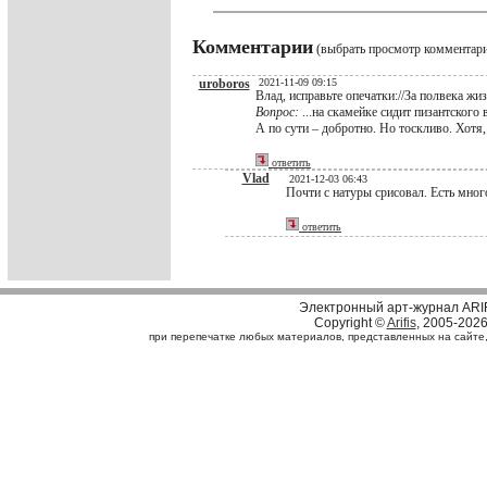
Комментарии
(выбрать просмотр комментар
uroboros
2021-11-09 09:15
Влад, исправьте опечатки://За полвека жи
Вопрос:
...на скамейке сидит пизантского в
А по сути – добротно. Но тоскливо. Хотя,
ответить
Vlad
2021-12-03 06:43
Почти с натуры срисовал. Есть много
ответить
Электронный арт-журнал ARI
Copyright ©
Arifis
, 2005-202
при перепечатке любых материалов, представленных на сайте, с