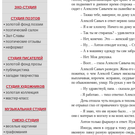
он подменяет в дневное время сторожа —
ЭХО-СТУДИЯ
сидят с Алексеем Санычем на скамейке во
– Тяжко тебе, наверное, по дому х
СТУДИЯ ПОЭТОВ
Алексей Саныч в ответ нервно хих
• золотой фонд поэзии
– Я и не хлопочу. Ничего по дому 
• поэтический салон
– Так ты не стираешь? – удивляет
• Зал Славы
– Нет, конечно. Это — женский уд
• поэтические отзывы
– Ну... – Антон отводит взгляд. – 
• неформат
– А в машинку одежду ты сам заб
– Нет. Моя девушка.
СТУДИЯ ПИСАТЕЛЕЙ
– Воот... – глаза Алексея Саныча 
• золотой фонд прозы
Алексей Саныч разведен. Жена его 
• публицистика
пожитки, о чем Алексей Саныч нискольк
• загадки творчества
выплачивая, впрочем. исправно, скудные 
по обыкновению, улицу. На руках у нее 
СТУДИЯ ХУДОЖНИКОВ
– Ну здравствуй, папа. – сказала до
• золотая коллекция
- Я работаю.. – тихо ответил Алек
• мастер-класс
Дочь отошла чуть поодаль и тихонь
не отрывал глаз от привычного труда сво
МУЗЫКАЛЬНАЯ СТУДИЯ
- Я знаю, что им нужно было... – 
они с матерью в могилу и на моих костях
СМЕХО-СТУДИЯ
Антон только фыркнул в ответ. Нуж
• веселые картинки
Иногда, имея в сердце к тому душ
• графомания
иконную лавку разную церковную снедь, 