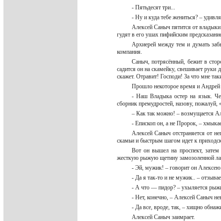
- Пятьдесят три...
- Ну и куда тебе жениться? – удивл
Алексей Саныч пятится от владыки с
гудят в его ушах пифийским предсказани
Архиерей между тем и думать забы
компания.
Саныч, потрясённый, бежит в стор
садится он на скамейку, свешивает руки д
скажет. Отравит! Господи! За что мне та
Прошло некоторое время и Андрей 
- Наш Владыка остер на язык. Че
сборник премудростей, назову, пожалуй, 
– Как так можно! – возмущается Ал
- Епископ он, а не Пророк, – хмыка
Алексей Саныч отстраняется от не
скамьи и быстрым шагом идет к приходс
Вот он вышел на проспект, затем 
жесткую рыжую щетину замозоленной ла
- Эй, мужик! – говорит он Алексею
- Да я так-то и не мужик.. – отзывае
- А что — пидор? – ухыляется рыж
- Нет, конечно, – Алексей Саныч не
- Да все, вроде, так, – хищно обна
Алексей Саныч заимрает.