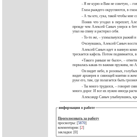
- Я не курю и Вам не советую, – го
Глаза рыждего округляются, в глаз
- А ты кто, сука, такой чтобы мне 
Поняв что угодил в переплет, Але
прежде чем Алексей Саныч уперся в бет
упал на спину и растерял себя.
- То-то же, – ухмыльнулся рыжий и
Очснувшись, Алексей Саныч восста
Алексей Саныч идет в ванную комна
трескается кафель. Потом поднимается, 
«Такого раньше не было», – отмети
порвалась какая-то важная пружина, но 
Он видит небо, в розовых, голубых
видит архиерея в сияющей мантии и же
руке его, там, где полагается быть грозн
- Ты много трудился, – говорит сия
много дорог. И все их нужно иногда расч
Александр Саныч улыбнувшись, крес
информация о работе
Проголосовать за работу
просмотры: [
5870
]
комментарии: [
2
]
закладки: [0]