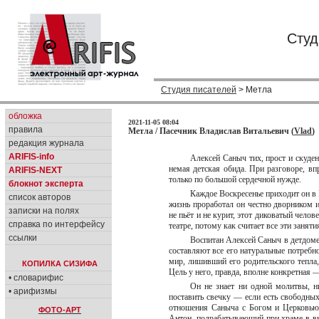
Студ
Студия писателей
> Метла
обложка
2021-11-05 08:04
правила
Метла / Пасечник Владислав Витальевич (
Vlad
)
редакция журнала
ARIFIS-info
Алексей Саныч тих, прост и скуден
немая детская обида. При разговоре, впр
ARIFIS-NEXT
только по большой сердечной нужде.
блокнот эксперта
Каждое Воскресенье приходит он в 
список авторов
жизнь проработал он честно дворником 
записки на полях
не пьёт и не курит, этот диковатый челов
справка по интерфейсу
театре, потому как считает все эти заня
ссылки
Воспитан Алексей Саныч в детдоме,
составляют все его натуральные потребно
мир, лишивший его родительского тепла,
КОПИЛКА СИЗИФА
Цель у него, правда, вполне конкретная
• словарифис
Он не знает ни одной молитвы, ни
• арифизмы
поставить свечку — если есть свободны
отношения Саныча с Богом и Церковью 
ФОТО-АРТ
Антон, подрабатывающий при храме в в