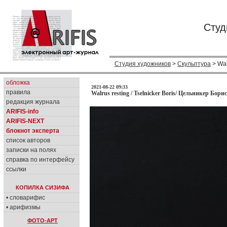
Студ
Студия художников
>
Скульптура
> Wal
обложка
2021-08-22 09:33
правила
Walrus resting / Tselnicker Boris/ Цельникер Борис
редакция журнала
ARIFIS-info
ARIFIS-NEXT
блокнот эксперта
список авторов
записки на полях
справка по интерфейсу
ссылки
КОПИЛКА СИЗИФА
• словарифис
• арифизмы
ФОТО-АРТ