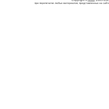
Copyright ©
Arifis
, 2005-202
при перепечатке любых материалов, представленных на сайте, 