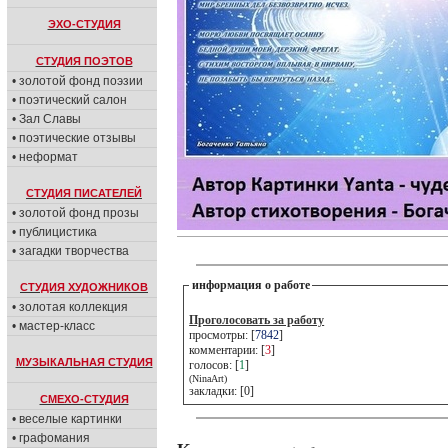
ЭХО-СТУДИЯ
СТУДИЯ ПОЭТОВ
• золотой фонд поэзии
• поэтический салон
• Зал Славы
• поэтические отзывы
• неформат
СТУДИЯ ПИСАТЕЛЕЙ
• золотой фонд прозы
• публицистика
• загадки творчества
информация о работе
СТУДИЯ ХУДОЖНИКОВ
• золотая коллекция
Проголосовать за работу
• мастер-класс
просмотры: [
7842
]
комментарии: [
3
]
МУЗЫКАЛЬНАЯ СТУДИЯ
голосов: [
1
]
(NinaArt)
закладки: [0]
СМЕХО-СТУДИЯ
• веселые картинки
• графомания