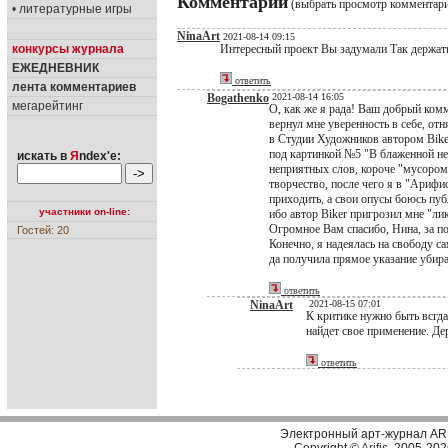
Комментарии
(выбрать просмотр комментар
• литературные игры
NinaArt
2021-08-14 09:15
конкурсы журнала
Интересный проект Вы задумали Так держат
ЕЖЕДНЕВНИК
ответить
лента комментариев
Bogathenko
2021-08-14 16:05
мегарейтинг
О, как же я рада! Ваш добрый ком
вернул мне уверенность в себе, отн
в Студии Художников автором Bike
под картинкой №5 "В блаженной не
искать в
Я
ndex'е:
неприятных слов, короче "мусором
творчество, после чего я в "Арифи
приходить, а свои опусы боюсь пуб
участники on-line:
ибо автор Biker пригрозил мне "ли
Огромное Вам спасибо, Нина, за п
Гостей: 20
Конечно, я надеялась на свободу 
да получила прямое указание убира
ответить
NinaArt
2021-08-15 07:01
К критике нужно быть всгда 
найдет свое применение. Де
ответить
Электронный арт-журнал AR