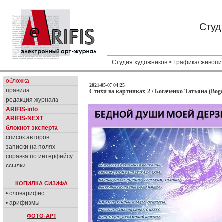
Студ
Студия художников
>
Графика/ живопи
обложка
2021-05-07 04:25
правила
Стихи на картинках-2 / Богаченко Татьяна (
Bog
редакция журнала
ARIFIS-info
ARIFIS-NEXT
блокнот эксперта
список авторов
записки на полях
справка по интерфейсу
ссылки
КОПИЛКА СИЗИФА
• словарифис
• арифизмы
ФОТО-АРТ