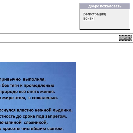
добро пожаловать
[
регистрация
]
[
войти
]
печать