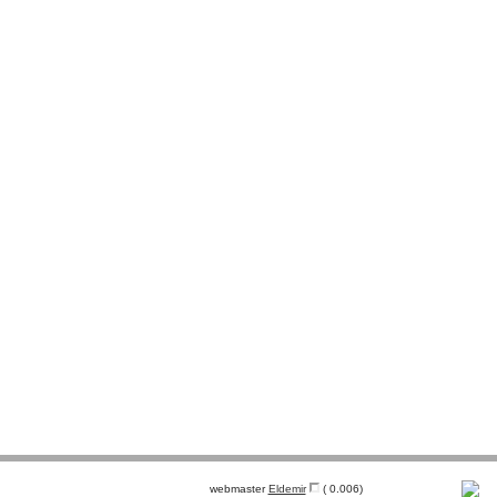
webmaster
Eldemir
( 0.006)