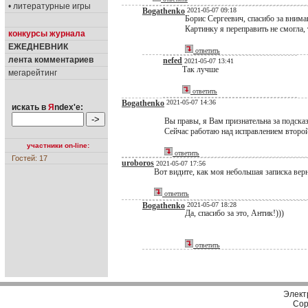
• литературные игры
Bogathenko
2021-05-07 09:18
Борис Сергеевич, спасибо за внима
Картинку я переправить не смогла,
конкурсы журнала
ЕЖЕДНЕВНИК
ответить
лента комментариев
nefed
2021-05-07 13:41
Так лучше
мегарейтинг
ответить
Bogathenko
2021-05-07 14:36
искать в
Я
ndex'е:
Вы правы, я Вам признательна за подска
Сейчас работаю над исправлением второ
участники on-line:
ответить
Гостей: 17
uroboros
2021-05-07 17:56
Вот видите, как моя небольшая записка вер
ответить
Bogathenko
2021-05-07 18:28
Да, спасибо за это, Антик!)))
ответить
Элект
Cop