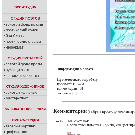
ЭХО-СТУДИЯ
СТУДИЯ ПОЭТОВ
• золотой фонд поэзии
• поэтический салон
• Зал Славы
• поэтические отзывы
• неформат
СТУДИЯ ПИСАТЕЛЕЙ
• золотой фонд прозы
информация о работе
• публицистика
• загадки творчества
Проголосовать за работу
просмотры: [
8288
]
СТУДИЯ ХУДОЖНИКОВ
комментарии: [
6
]
• золотая коллекция
закладки: [0]
• мастер-класс
МУЗЫКАЛЬНАЯ СТУДИЯ
Комментарии
(выбрать просмотр комментар
СМЕХО-СТУДИЯ
nefed
2021-05-07 06:43
Плохо стихи читаются. Думаю, что цвет шри
• веселые картинки
• графомания
ответить