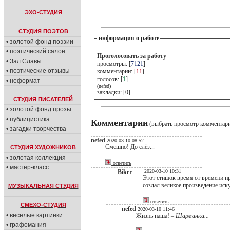
ЭХО-СТУДИЯ
СТУДИЯ ПОЭТОВ
информация о работе
• золотой фонд поэзии
• поэтический салон
Проголосовать за работу
• Зал Славы
просмотры: [
7121
]
• поэтические отзывы
комментарии: [
11
]
голосов: [
1
]
• неформат
(nefed)
закладки: [0]
СТУДИЯ ПИСАТЕЛЕЙ
• золотой фонд прозы
• публицистика
Комментарии
(выбрать просмотр комментар
• загадки творчества
nefed
2020-03-10 08:52
Смешно! До слёз...
СТУДИЯ ХУДОЖНИКОВ
• золотая коллекция
ответить
• мастер-класс
Biker
2020-03-10 10:31
Этот стишок время от времени при
создал великое произведение иск
МУЗЫКАЛЬНАЯ СТУДИЯ
ответить
СМЕХО-СТУДИЯ
nefed
2020-03-10 11:46
• веселые картинки
Жизнь наша! –
Шарманка...
• графомания