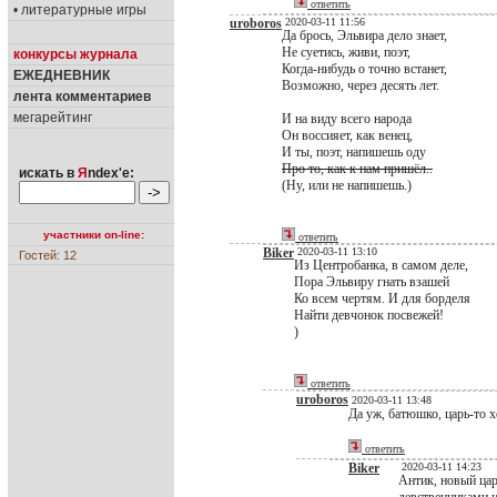
ответить
• литературные игры
uroboros
2020-03-11 11:56
Да брось, Эльвира дело знает,
Не суетись, живи, поэт,
конкурсы журнала
Когда-нибудь о точно встанет,
ЕЖЕДНЕВНИК
Возможно, через десять лет.
лента комментариев
мегарейтинг
И на виду всего народа
Он воссияет, как венец,
И ты, поэт, напишешь оду
Про то, как к нам пришёл..
искать в
Я
ndex'е:
(Ну, или не напишешь.)
участники on-line:
ответить
Biker
2020-03-11 13:10
Гостей: 12
Из Центробанка, в самом деле,
Пора Эльвиру гнать взашей
Ко всем чертям. И для борделя
Найти девчонок посвежей!
)
ответить
uroboros
2020-03-11 13:48
Да уж, батюшко, царь-то х
ответить
Biker
2020-03-11 14:23
Антик, новый цар