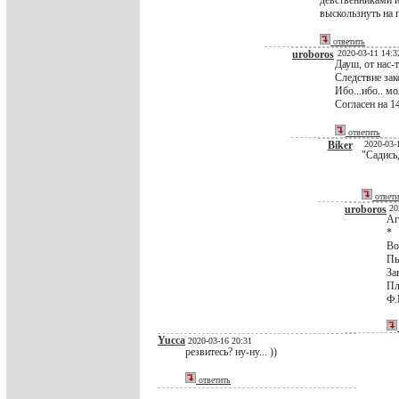
девственниками и
выскользнуть на п
ответить
uroboros
2020-03-11 14:3
Дауш, от нас-т
Следствие зак
Ибо...ибо.. м
Согласен на 
ответить
Biker
2020-03-
"Садись
ответи
uroboros
20
Аг
*
Во
Пь
За
Пл
Ф.
Yucca
2020-03-16 20:31
резвитесь? ну-ну... ))
ответить