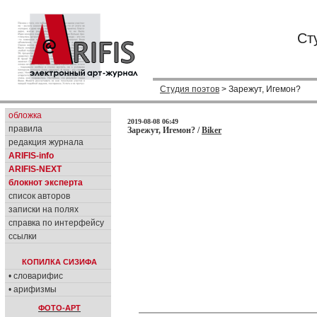
Ст
Студия поэтов
> Зарежут, Игемон?
обложка
2019-08-08 06:49
правила
Зарежут, Игемон? /
Biker
редакция журнала
ARIFIS-info
ARIFIS-NEXT
блокнот эксперта
список авторов
записки на полях
справка по интерфейсу
ссылки
КОПИЛКА СИЗИФА
• словарифис
• арифизмы
ФОТО-АРТ