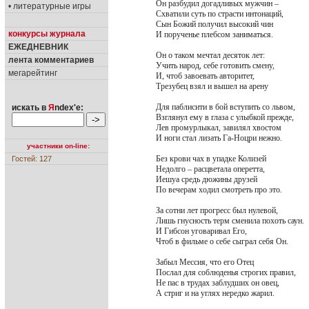
Он разбудил догадливых мужчин –
• литературные игры
Схватили суть по страсти интонаций,
Сын Божий получил высокий чин
конкурсы журнала
И порученье плебсом заниматься.
ЕЖЕДНЕВНИК
Он о таком мечтал десяток лет:
лента комментариев
Учить народ, себе готовить смену,
мегарейтинг
И, чтоб завоевать авторитет,
Трезубец взял и вышел на арену
Для паблисити в бой вступить со львом,
искать в
Я
ndex'е:
Взглянул ему в глаза с улыбкой прежде,
Лев промурлыкал, завилял хвостом
И ноги стал лизать Га-Ноцри нежно.
участники on-line:
Без крови чах в упадке Колизей
Гостей: 127
Недолго – расцветала оперетта,
Иешуа средь дюжины друзей
По вечерам ходил смотреть про это.
За сотни лет прогресс был нулевой,
Лишь гнусность терм сменила похоть саун.
И Гибсон уговаривал Его,
Чтоб в фильме о себе сыграл себя Он.
Забыл Мессия, что его Отец
Послал для соблюденья строгих правил,
Не пас в трудах заблудших он овец,
А стриг и на углях нередко жарил.