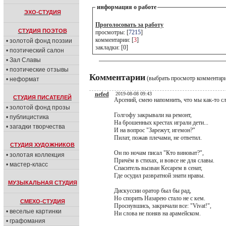
информация о работе
ЭХО-СТУДИЯ
Проголосовать за работу
СТУДИЯ ПОЭТОВ
просмотры: [
7215
]
комментарии: [
3
]
• золотой фонд поэзии
закладки: [0]
• поэтический салон
• Зал Славы
• поэтические отзывы
Комментарии
(выбрать просмотр комментар
• неформат
nefed
2019-08-08 09:43
СТУДИЯ ПИСАТЕЛЕЙ
Арсений, смею напомнить, что мы как-то с
• золотой фонд прозы
Голгофу закрывали на ремонт,
• публицистика
На брошенных крестах играли дети...
• загадки творчества
И на вопрос "Зарежут, игемон?"
Пилат, пожав плечами, не ответил.
СТУДИЯ ХУДОЖНИКОВ
Он по ночам писал "Кто виноват?",
• золотая коллекция
Причём в стихах, и вовсе не для славы.
• мастер-класс
Спаситель вызван Кесарем в сенат,
Где осудил развратной знати нравы.
МУЗЫКАЛЬНАЯ СТУДИЯ
Дискуссии оратор был бы рад,
Но спорить Назарею стало не с кем.
СМЕХО-СТУДИЯ
Проснувшись, закричали все: "Vivat!",
• веселые картинки
Ни слова не поняв на арамейском.
• графомания