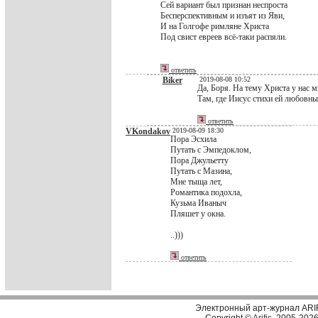
Сей вариант был признан неспроста
Бесперспективным и изъят из Яви,
И на Голгофе римляне Христа
Под свист евреев всё-таки распяли.
ответить
Biker
2019-08-08 10:52
Да, Боря. На тему Христа у нас 
Там, где Иисус стихи ей любовные
ответить
VKondakov
2019-08-09 18:30
Пора Эсхила
Путать с Эмпедоклом,
Пора Джульетту
Путать с Мазина,
Мне тыща лет,
Романтика подохла,
Кузьма Иваныч
Пляшет у окна.
..)))
ответить
Электронный арт-журнал ARI