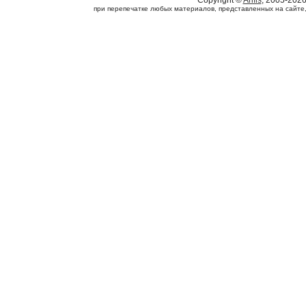
Copyright ©
Arifis
, 2005-202
при перепечатке любых материалов, представленных на сайте, с