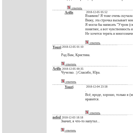
ответить
Arifis
2018-12-05 05:52
Взаимно! Я тоже очень скучала 
Вижу, эта строчка вызывает мно
Я могла бы написать "Утром (ск
понятнее, а вот чувственность 
Не хочется терять и многозначн
ответить
Youri
2018-12-05 01:10
.
Рад Вам, Кристина.
ответить
Arifis
2018-12-05 00:35
Чучелко. :) Спасибо, Юра.
ответить
Youri
2018-12-04 23:58
.
Всё, вроде, хорошо, только я (м
нравится.
ответить
nefed
2018-12-03 18:18
Значит, я что-то напутал...
ответить