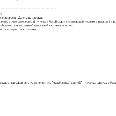
:)
го вопросов. Да, она не простая.
ажем, у того самого дома) чучелко в белой соломе, с перышком черным в петлице ( к при
и образность нарисованной финальной картинки исчезнет.
ость, которая тут возможна.
ожет, с недосыпа) чего-то не понял: кто "ослабленный дремой" – чучелко, или тот, в берло