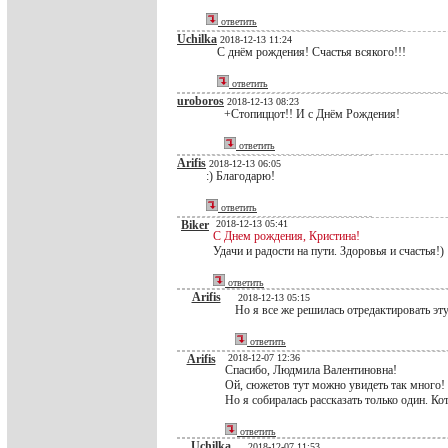
ответить
Uchilka
2018-12-13 11:24
С днём рождения! Счастья всякого!!!
ответить
uroboros
2018-12-13 08:23
+Стопиццот!! И с Днём Рождения!
ответить
Arifis
2018-12-13 06:05
:) Благодарю!
ответить
Biker
2018-12-13 05:41
С Днем рождения, Кристина!
Удачи и радости на пути. Здоровья и счастья!)
ответить
Arifis
2018-12-13 05:15
Но я все же решилась отредактировать эту
ответить
Arifis
2018-12-07 12:36
Спасибо, Людмила Валентиновна!
Ой, сюжетов тут можно увидеть так много!
Но я собиралась рассказать только один. Ко
ответить
Uchilka
2018-12-07 11:53