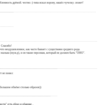
бленность дрёмой. честно:-) типа искал ворону, нашёл чучелку. сюжет!
! Спасибо!
ечто неодушевленное, как часто бывает с существами среднего рода.
й малыш (муж.р), и он также персонаж, который не должен быть "ОНО".
т не понял:
ебольшом объёме столько образов))
сти" есть образ и обаяние...