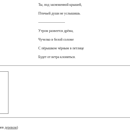
Ты, под заснеженной крышей,
Птичьей души не услышишь.
-----------------------
Утром развеется дрёма,
Чучелко в белой соломе
С пёрышком чёрным в петлице
Будет от ветра клониться.
иев
деревом
)