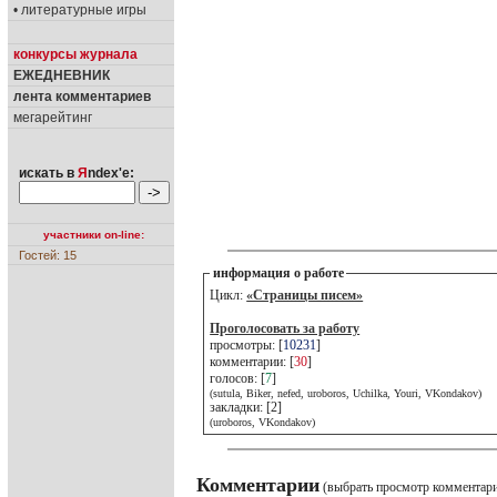
• литературные игры
конкурсы журнала
ЕЖЕДНЕВНИК
лента комментариев
мегарейтинг
искать в
Я
ndex'е:
участники on-line:
Гостей: 15
информация о работе
Цикл:
«Страницы писем»
Проголосовать за работу
просмотры: [
10231
]
комментарии: [
30
]
голосов: [
7
]
(sutula, Biker, nefed, uroboros, Uchilka, Youri, VKondakov)
закладки: [2]
(uroboros, VKondakov)
Комментарии
(выбрать просмотр комментар