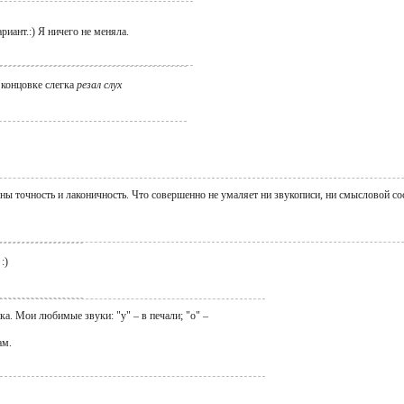
ариант.:) Я ничего не меняла.
 концовке слегка
резал слух
ны точность и лаконичность. Что совершенно не умаляет ни звукописи, ни смысловой сос
:)
ка. Мои любимые звуки: "у" – в печали; "о" –
ам.