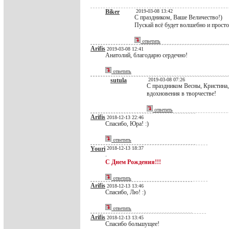
Biker
2019-03-08 13:42
С праздником, Ваше Величество!)
Пускай всё будет волшебно и прост
ответить
Arifis
2019-03-08 12:41
Анатолий, благодарю сердечно!
ответить
sutula
2019-03-08 07:26
С праздником Весны, Кристина
вдохновения в творчестве!
ответить
Arifis
2018-12-13 22:46
Спасибо, Юра! :)
ответить
Youri
2018-12-13 18:37
.
С Днем Рождения!!!
ответить
Arifis
2018-12-13 13:46
Спасибо, Лю! :)
ответить
Arifis
2018-12-13 13:45
Спасибо большущее!