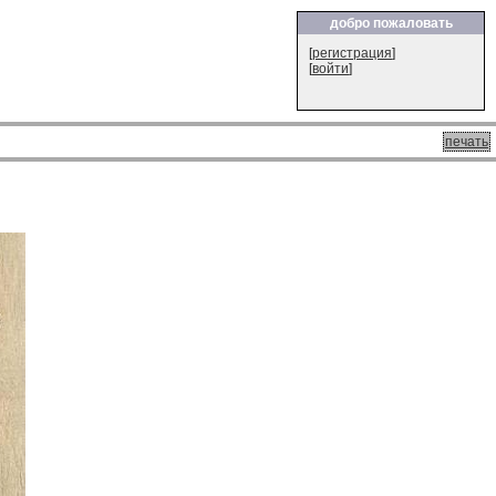
добро пожаловать
[
регистрация
]
[
войти
]
печать