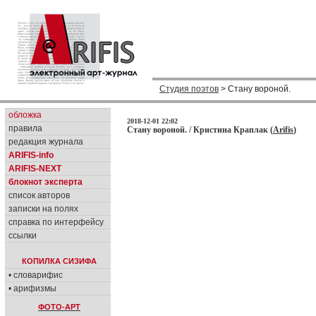
Студия поэтов
> Стану вороной.
обложка
2018-12-01 22:02
правила
Стану вороной. / Кристина Краплак (
Arifis
)
редакция журнала
ARIFIS-info
ARIFIS-NEXT
блокнот эксперта
список авторов
записки на полях
справка по интерфейсу
ссылки
КОПИЛКА СИЗИФА
• словарифис
• арифизмы
ФОТО-АРТ