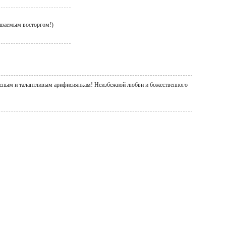
рываемым восторгом!)
расным и талантливым арифисиянкам! Неизбежной любви и божественного