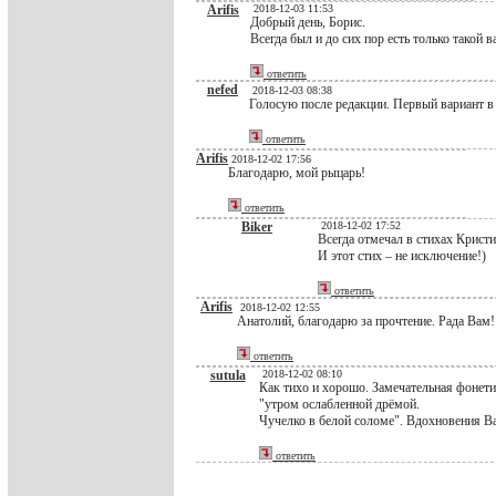
Arifis
2018-12-03 11:53
Добрый день, Борис.
Всегда был и до сих пор есть только такой в
ответить
nefed
2018-12-03 08:38
Голосую после редакции. Первый вариант в
ответить
Arifis
2018-12-02 17:56
Благодарю, мой рыцарь!
ответить
Biker
2018-12-02 17:52
Всегда отмечал в стихах Кристи
И этот стих – не исключение!)
ответить
Arifis
2018-12-02 12:55
Анатолий, благодарю за прочтение. Рада Вам! 
ответить
sutula
2018-12-02 08:10
Как тихо и хорошо. Замечательная фонети
"утром ослабленной дрёмой.
Чучелко в белой соломе". Вдохновения В
ответить