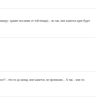
меру- хранит послание от той птицы) – но так, мне кажется идея будет
ге? – что-то до конца, мне кажется, не прописано... А так – мне оч.