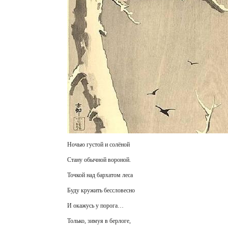
Ночью густой и солёной
Стану обычной вороной.
Точкой над бархатом леса
Буду кружить бессловесно
И окажусь у порога…
Только, зимуя в берлоге,