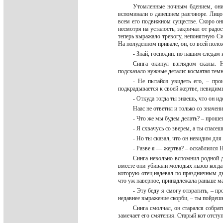
Утомленные ночным бдением, они 
вспоминали о давешнем разговоре. Лицо 
всем его подвижном существе. Скоро они
несмотря на усталость, закричал от радос
теперь выражало тревогу, непонятную Си
На полуденном привале, он, со всей пол
- Знай, господин: по нашим следам
Синга окинул взглядом скалы. Н
подсказало нужные детали: косматая тем
- Не пытайся увидеть его, – про
подкрадывается к своей жертве, невидимы
- Откуда тогда ты знаешь, что он и
Наас не ответил и только со значе
- Что же мы будем делать? – проше
- Я схвачусь со зверем, а ты спасеш
- Но ты сказал, что он невидим дл
- Разве я — жертва? – оскаблился 
Синга невольно вспомнил родной д
вместе они убивали молодых львов когд
которую отец надевал по праздничным дн
что уж наверное, принадлежала раньше 
- Эту беду я смогу отвратить, – 
недавнее выражение скорби, – ты пойдешь
Синга смолчал, он старался собрат
замечает его смятения. Старый кот отсту