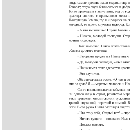
когда самые древние наши старики еще н
Говорят, тогда люди были сильнее и добр
Богов приходила в запустение, год от год
праотцы снялись с привычного места 
Наилучшую Землю, где я и родился на с
негодной, то и дело случался недород. Ко
- А что ты знаешь о Стране Богов? 
- Ничего, молодой господин. Ста
ночная лихорадка.
Наас замолчал. Синга почувствова
обитала до этого момента.
- Разорение придет и в Наилучшую
- Да, молодой господин, – был отве
- Наша земля тоже сделается красн
- Это случится.
Оба замолчали в тоске. «О чем я 
мне за дело? Я — мертвый человек, и На
Синга вновь попытался забыться, о
ни одного лица в сером, размытом маре
веки, тревожил мысли своими тусклыми 
травой, спутанной, черствой и ломкой. 
ноги. В его руках Синга разглядел сверт
- Что это у тебя, Старый кот? – сп
- Ничего сущего. – отозвался Наас 
- Покажи мне это.