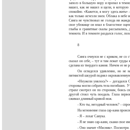
заполз в большую нору и пропал в темно
нашел, как не нашел и щели, в которую 
спокойно. «Кажется, я могу здесь жить» 
как только исчезли змеи. Облака в небе 
Синга не чувствовал не голода ни жажд
свое убежище он впал в благостное оцепе
глыбы и гранитные скалы рассыпались, д
темнота. И в темноте раздался голос
8
Синга очнулся не с криком, не со 
сказал он себе, – тут и там лежат груды
сделана из твердого камня. Ничем ее не 
Он огляделся удивленно, но не н
пятнистой шкурой поднял окровавленную 
«Неужели унялось?» – догадался С
стороны могли собрать тела погибших. Утв
страхе смотрел он по сторонам, боясь с
другой стоял чуть поодаль. Глаза перв
сжимал длинный кривой нож.
- Кто ты, негодный человек? – спр
На мгновение глаза сар-кана проясн
- Я – лохаг Санука.
- Я не знаю сар-кани, скажи свое и
- Оно значит «Мясник». Посмотри.