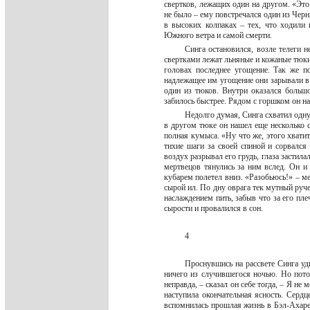
свертков, лежащих один на другом. «Это
не было – ему повстречался один из Чер
в высоких колпаках – тех, что ходили
Южного ветра и самой смерти.
Синга остановился, возле телеги н
свертками лежат льняные и кожаные тюки.
головах последнее угощение. Так же п
надлежащее им угощение они зарывали в 
один из тюков. Внутри оказался больш
забилось быстрее. Рядом с горшком он н
Недолго думая, Синга схватил одну
в другом тюке он нашел еще несколько 
полная кумыса. «Ну что же, этого хватит
тихие шаги за своей спиной и сорвался
воздух разрывал его грудь, глаза застил
мертвецов тянулись за ним вслед. Он и 
кубарем полетел вниз. «Разобьюсь!» – м
сырой ил. По дну оврага тек мутный руче
наслаждением пить, забыв что за его пле
сырости и провалился в сон.
4
Проснувшись на рассвете Синга уд
ничего из случившегося ночью. Но пото
неправда, – сказал он себе тогда, – Я н
наступила окончательная ясность. Сердц
вспомнилась прошлая жизнь в Бэл-Ахаре,