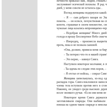
Вечности приказал нам, людям, стяжать
заслуживает всяческой похвалы. Я рад 
дней, у меня совсем не осталось еды...
Взгляд женщины подернулся какой
– Я — сын доброго пахаря из Эш
помочь... – он осекся, почувствовав на
копоти, страшные в своем множестве, см
чумазые лица казались непроницаемо-че
– Недобрая женщина! Много дней 
голода и прошу Бессмертное Небо смягчи
– Инородец, – произнесла выцветш
прочь, пока я не позвала сыновей.
«Она, должно, приняла меня за бир
– Ты потерял что-то в нашей стран
– Это верно, – кивнул Синга.
Наступило некоторое молчание, в э
- Ты идешь по следам этих воров, –
– Я отстал от войска, – соврал Син
Женщина шевельнулась, из-под од
распадок горы. Синга поклонился напосле
члены тела вступили против него в сг
Наконец, он увидел среди высоких дере
возле звонкого ручья. «Если они меня не
Некоторое время Синга держался
заготавливали снаряды. Они выбивали 
юноша на одном таком снаряде и неволь