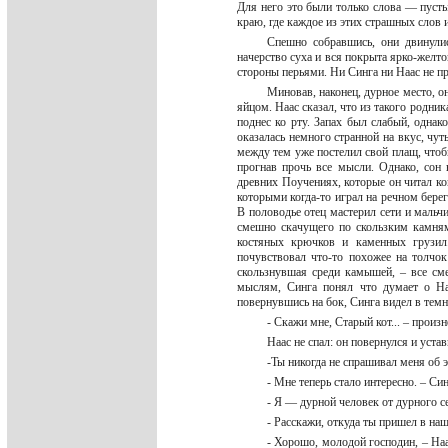
Для него это были только слова — пусты
краю, где каждое из этих страшных слов
Спешно собравшись, они двинулис
начерство суха и вся покрыта ярко-желто
стороны перьями. Ни Синга ни Наас не пр
Миновав, наконец, дурное место, о
яйцом. Наас сказал, что из такого родни
поднес ко рту. Запах был слабый, одна
оказалась немного странной на вкус, чуть
между тем уже постелил свой плащ, чтобы
прогнав прочь все мысли. Однако, сон 
древних Поучениях, которые он читал ког
которыми когда-то играл на речном берег
В половодье отец мастерил сети и мальчи
смешно скачущего по скользким камням
костяных крючков и каменных грузил
почувствовал что-то похожее на толчок
скользнувшая среди камышей, – все см
мыслям, Синга понял что думает о Наа
повернувшись на бок, Синга видел в тем
- Скажи мне, Старый кот... – произ
Наас не спал: он повернулся и уст
-Ты никогда не спрашивал меня об 
- Мне теперь стало интересно. – Си
- Я — дурной человек от дурного се
- Расскажи, откуда ты пришел в на
- Хорошо, молодой господин, – Наа