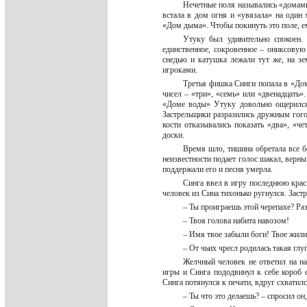
Нечетные поля назывались «домами
встала в дом огня и «увязала» на один 
«Дом дыма». Чтобы покинуть это поле, е
Утуку был удивительно спокоен.
единственное, сокровенное – ониксовую 
снедью и катушка лежали тут же, на з
игроками.
Третья фишка Синги попала в «Дом
чисел – «три», «семь» или «двенадцать
«Доме воды» Утуку довольно ощерился
Застрельщики разразились дружным гого
кости отказывались показать «два», «ч
доски.
Время шло, тишина обретала все бо
неизвестности подает голос шакал, верн
поддержали его и песня умерла.
Синга ввел в игру последнюю крас
человек из Сина тихонько ругнулся. Зас
– Ты проиграешь этой черепахе? Ра
– Твоя голова набита навозом!
– Имя твое забыли боги! Твое жил
– От чьих чресл родилась такая гл
Желчный человек не ответил на н
игры и Синга пододвинул к себе короб 
Синга потянулся к печати, вдруг схватил
– Ты что это делаешь? – спросил он