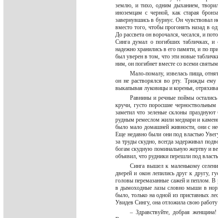
землю, и тихо, одним дыханием, твори
иноземцам с черной, как старая бронз
завернувшись в бурнус. Он чувствовал н
вместо того, чтобы прогонять назад в од
До рассвета он ворочался, чесался, и по
Синга думал о погибших табличках, и
надежно хранились в его памяти, и по пр
был уверен в том, что эти новые табличк
ним, он погибнет вместе со всеми святым
Мало-помалу, извелась пища, отнят
он не растворялся во рту. Трижды ему 
выкапывая луковицы и коренья, отряхивал
Равнины и речные поймы остались 
кручи, густо поросшие черноствольным
заметил что зеленые склоны празднуют 
рудным ремеслом жили меднари и камено
было мало домашней живности, они с не
Еще недавно были они под властью Увегу
за труды скудно, всегда задерживал подв
богам скудную поминальную жертву и вер
объявил, что рудники перешли под власть
Синга вышел к маленькому селен
дверей и окон лепились друг к другу, 
головы перемазанные сажей и пеплом. В 
в дымоходные лазы словно мыши в норы
было, только на одной из приставных ле
Увидев Сингу, она отложила свою работу 
– Здравствуйте, добрая женщина!