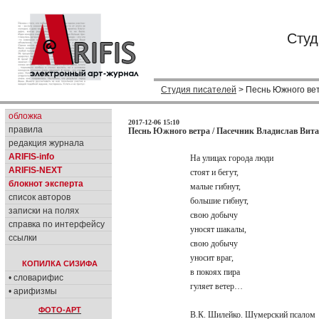
Студ
Студия писателей
> Песнь Южного ве
обложка
2017-12-06 15:10
правила
Песнь Южного ветра / Пасечник Владислав Вита
редакция журнала
ARIFIS-info
На улицах города люди
ARIFIS-NEXT
стоят и бегут,
блокнот эксперта
малые гибнут,
список авторов
большие гибнут,
записки на полях
свою добычу
справка по интерфейсу
уносят шакалы,
ссылки
свою добычу
уносит враг,
КОПИЛКА СИЗИФА
в покоях пира
• словарифис
гуляет ветер…
• арифизмы
ФОТО-АРТ
В.К. Шилейко. Шумерский псалом