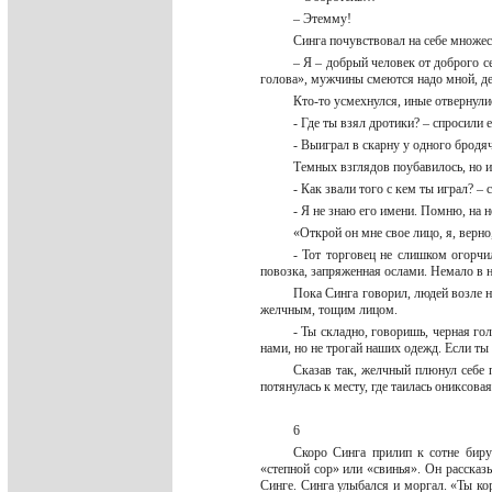
– Этемму!
Синга почувствовал на себе множе
– Я – добрый человек от доброго с
голова», мужчины смеются надо мной, д
Кто-то усмехнулся, иные отвернули
- Где ты взял дротики? – спросили 
- Выиграл в скарну у одного бродя
Темных взглядов поубавилось, но 
- Как звали того с кем ты играл? – 
- Я не знаю его имени. Помню, на 
«Открой он мне свое лицо, я, верно
- Тот торговец не слишком огорчи
повозка, запряженная ослами. Немало в 
Пока Синга говорил, людей возле н
желчным, тощим лицом.
- Ты складно, говоришь, черная го
нами, но не трогай наших одежд. Если ты
Сказав так, желчный плюнул себе 
потянулась к месту, где таилась ониксова
6
Скоро Синга прилип к сотне биру
«степной сор» или «свинья». Он рассказы
Синге. Синга улыбался и моргал. «Ты ко