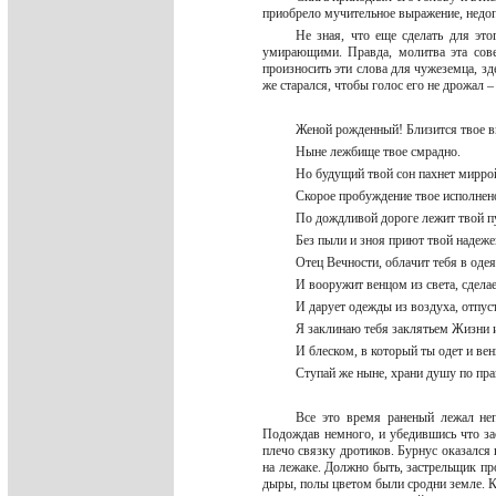
приобрело мучительное выражение, недоп
Не зная, что еще сделать для эт
умирающими. Правда, молитва эта сове
произносить эти слова для чужеземца, зд
же старался, чтобы голос его не дрожал 
Женой рожденный! Близится твое 
Ныне лежбище твое смрадно.
Но будущий твой сон пахнет мирро
Скорое пробуждение твое исполнен
По дождливой дороге лежит твой п
Без пыли и зноя приют твой надеже
Отец Вечности, облачит тебя в оде
И вооружит венцом из света, сдела
И дарует одежды из воздуха, отпуст
Я заклинаю тебя заклятьем Жизни 
И блеском, в который ты одет и ве
Ступай же ныне, храни душу по пра
Все это время раненый лежал неп
Подождав немного, и убедившись что зас
плечо связку дротиков. Бурнус оказался 
на лежаке. Должно быть, застрельщик пр
дыры, полы цветом были сродни земле. К