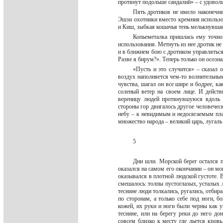
протянут подольше сандалий» – с удово
Пять дротиков не имело наконечни
Эшзи охотники вместо кремния использов
и Киш, зыбкая кошачья тень мелькнувшая
Копьеметалка пришлась ему точно 
использования. Метнуть из нее дротик не 
и в ближнем бою с дротиком управляться 
Разве я бирум?». Теперь только он осозн
«Пусть и это случится» – сказал 
воздух наполняется чем-то волнительн
чувства, шагал он все шире и бодрее, к
соленый ветер на своем лице. И дейст
вереницу людей протянувшуюся вдоль г
стороны гор двигалось другое человеческ
небу – к невидимым и недосягаемым план
множество народа – великий царь, лугаль
5
Дни шли. Морской берег остался п
оказался на самом его окончании – он мог
оказывался в плотной людской густоте. 
смешалось: толпы пустоглазых, усталых 
теснине люди толкались, ругались, отбира
по сторонам, а только себе под ноги, б
кожей, их руки и ноги были черны как у
теснине, или на берегу реки до него до
совсем близко к месту где льется кров