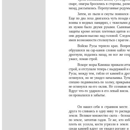
сваре, онагры бросились в стороны, раз
назад, рассыпалась. Перепуганные редум
Затем, из пыли и смуты появился 
Еще по два лоха двигалось чуть позади
воины в медных панцирях, с тяжелыми 
их нужно было двумя руками. Сыновья
защиты кроме легких плетеных щитов и 
они держали высоко над головой. След
имея возможности столкнуться с врагом
Войско Русы терпело крах. Вопре
обрушился на сар-канов словно кайло ч
дрогнули, подались назад, но все же со
ужасе, ломая строй.
Вскоре моры Камиша прижали аттар
строй, и отступали теперь с выдержкой и 
Русы, между тем, гибли от камней и др
оглянулся, но не увидел начальника. Ту
спешно поднимались по холму, прикрыва
не оглянулся на его оклик. Не сознавая н
Вдруг что-то ударило в его левый висок.
он провалился в забытье.
Он нашел себя в странном месте. 
друга то сливаясь в одну ниву то распад
земля. Великое множество скота – белош
по земле, затоптав гадов. Те же, кто и
плоть их усохла, кости угрязли в земле.
среди камней вдруг он увидел рогожу и