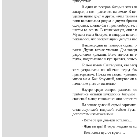
присутствие.
В один из вечеров бирумы затеяли
алтарик, а сами расселись на земле. В ц
ударив щиты друг о друга, начал танцев
воин выплясывал рядом с двумя бронзо
сходились, словно бы в противоборстве, 
щитом то левым. В конце концов, они с к
Музыка стала быстрее, и танцоры начали
показалось, что застрельщики дерутся нас
Наконец один из танцоров сделал р
ранен. Дудки тотчас умокли. Два това
радостными криками. Вино лилось на з
руках, подпрыгивал и кувыркался, завыва
Только потом Синга узнал, что зас
этот устраивали по обычаю перед бо
притворством. Позже он увидел «раненого
много вина. Как безумный, танцевал он 
памяти не упал он на землю.
Наутро среди аттаров разнесся с
прибились остатки шукарских бирумов 
свирепый манер готовились они встретит
На закате далекий серый горизонт 
стала ощутимой, видимой, войско Русы 
деловитыми замечаниями:
- Вот-вот дня два-три осталось...
- Жди завтра! И через неделю не с
- Кончилось пустое время…