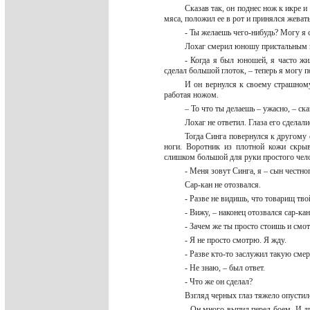
Сказав так, он поднес нож к икре и
мяса, положил ее в рот и принялся жеват
- Ты желаешь чего-нибудь? Могу я с
Лохаг смерил юношу пристальным
- Когда я был юношей, я часто жи
сделал большой глоток, – теперь я могу п
И он вернулся к своему страшному
работая ножом.
– То что ты делаешь – ужасно, – ск
Лохаг не ответил. Глаза его сдела
Тогда Синга повернулся к другому 
ноги. Воротник из плотной кожи скры
слишком большой для руки простого чело
- Меня зовут Синга, я – сын честно
Сар-кан не отозвался.
- Разве не видишь, что товарищ тв
- Вижу, – наконец отозвался сар-ка
- Зачем же ты просто стоишь и смо
- Я не просто смотрю. Я жду.
- Разве кто-то заслужил такую сме
- Не знаю, – был ответ.
- Что же он сделал?
Взгляд черных глаз тяжело опустил
- Он много выпил перед боем. И др