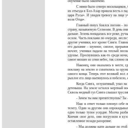
обучение было закончено.
С ними было семеро носильщиков, б
их отъезда в Бэл-Ахар пришла весть о па
царя Русы». И увидев тревогу на лице у
воля Отца».
Главный евнух боялся погони – поэ
страну, называемую Селмоим. В день они 
дальше. Зелень попадалась все реже, руч
ослом. Часть поклажи по очереди, несли
другие ученики, все кроме Синги. Главн
его дыхание – шумное, сиплое, прерыви
ночлег, ученики падали на теплый песо
удушье. Проснувшись как-то среди ночи
самое низшее из семи небес, так словно 
Наконец, они оказались в месте, 
поклажу на землю и схватились за оруж
самого конца. Теперь этот великий вол 
рыхлое его лицо вытянулось и побелело, 
Когда Синга, оглушенный, упал на
детеныша. На земле остался мертвый но
Сквозь медный гул Синга слышал трусли
- Зачем ты нам препятствуешь? Ты 
Наас в ответ только плюнул себе п
телегу. Один за другим они опрокидывал
одно только тупое усердие. Молча разб
Кончив свое дело, они погрузили в куз
оставленное позади разорение.
- Мы должны идти дальше по этой 