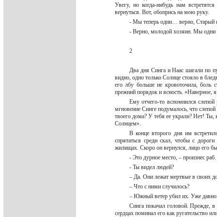
Увегу, но когда-нибудь нам встретятся
вернуться. Вот, обопрись на мою руку.
- Мы теперь одни… верно, Старый 
- Верно, молодой хозяин. Мы одни
2
Два дня Синга и Наас шагали по пу
видно, одно только Солнце стояло в бледн
его лбу больше не кровоточила, боль 
прежний порядок и ясность. «Наверное, я
Ему отчего-то вспомнился слепой 
мгновение Синге подумалось, что слепой 
твоего дома? У тебя ее украли? Нет! Ты, 
Солнцем».
В конце второго дня им встретил
спрятаться среди скал, чтобы с дороги
жилищах. Скоро он вернулся, лицо его б
- Это дурное место, – произнес ра
- Ты видел людей?
– Да. Они лежат мертвые в своих д
– Что с ними случилось?
– Южный ветер убил их. Уже давно
Синга покачал головой. Прежде, в
сердцах поминал его как ругательство или