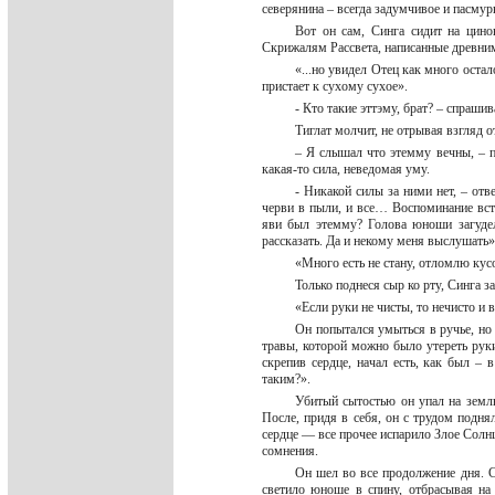
северянина – всегда задумчивое и пасм
Вот он сам, Синга сидит на цин
Скрижалям Рассвета, написанные древни
«...но увидел Отец как много оста
пристает к сухому сухое».
- Кто такие эттэму, брат? – спраши
Тиглат молчит, не отрывая взгляд 
– Я слышал что этемму вечны, – 
какая-то сила, неведомая уму.
- Никакой силы за ними нет, – от
черви в пыли, и все… Воспоминание вст
яви был этемму? Голова юноши загудел
рассказать. Да и некому меня выслушать»
«Много есть не стану, отломлю кус
Только поднеся сыр ко рту, Синга з
«Если руки не чисты, то нечисто и 
Он попытался умыться в ручье, но 
травы, которой можно было утереть руки
скрепив сердце, начал есть, как был – 
таким?».
Убитый сытостью он упал на землю
После, придя в себя, он с трудом поднял
сердце — все прочее испарило Злое Солнц
сомнения.
Он шел во все продолжение дня. С
светило юноше в спину, отбрасывая на