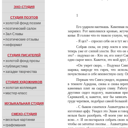
ЭХО-СТУДИЯ
1
СТУДИЯ ПОЭТОВ
• золотой фонд поэзии
Его ударили наотмашь. Каменная па
• поэтический салон
захрипел. Рот наполнился кровью, жгучи
• Зал Славы
копье. В голове что-то тяжело ухнуло, ч
• поэтические отзывы
- Я цел? – спросил себя он и тут же
• неформат
Собрав силы, он упер локти в земл
теперь уже от слепой злости. Все что он
СТУДИЯ ПИСАТЕЛЕЙ
это? – подумал он – Кто он, его зовут Си
одно сырое мясо. Кажется, это мой друг,
• золотой фонд прозы
«Он умрет скоро, – Подумал Синга
• публицистика
шарика, навроде тех гирек, что испол
• загадки творчества
почувствовал в себе неизвестную силу. О
Первым что Синга увидел, поднявши
СТУДИЯ ХУДОЖНИКОВ
в темноте Адидона, снова и снова пере
• золотая коллекция
каменных плит на сырую глину. Работу 
другими сидел подолгу, выискивая пр
• мастер-класс
Скрижалей, и, кажется, мог бы записать
груде черепков, подобрал самой большой 
МУЗЫКАЛЬНАЯ СТУДИЯ
- С быком схватился Ашваттдева си
изготовил арфу. Увидел это Эшам и гово
СМЕХО-СТУДИЯ
нельзя было разобрать. «В моем уме все
• веселые картинки
ясно...». И он постарался собрать свою 
чтобы он затоптал посевы… Ашваттдева 
• графомания