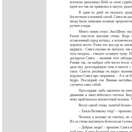
всечасно проклинал Небо за свою судьбу
ядом все так же хранилась в пазухе, ряд
В один из дней он оказался сре
богатством и военной силой. Синга не р
назад были записаны великие пророчест
ручьев и вади.
Много веков стоял Эки-Шему поср
Разом опустели высокие стены. Вода 
оставленный город ветшал, а человеческа
мертвое место. Разве что кое-где из зем
надписи – Синга сколько не пытался, так
чуть поодаль – гнилую ослиную тушу. П
догадался Синга. – мальчик этот заблуди
Решив так, он выбрал себе место возле о
дала ему долгожданную тень и вместе с
глаза. Сквозь ресницы он видел мален
подумал Синга про скорпиона. – А я не 
бедро. Последний сон. Винная настойк
случится само собой.
Прохладная зыбь накатила на юнош
движение и закат небесного светила. Ког
нему приблизился неизвестный человек. 
Возле самой стены, залитой белым
– Хвала Великому отцу! – произнес
Человек в колпаке не ответил, но 
Из-за стены выглянула безволосая голова
– Добрые люди! – произнес Синга н
мой отец. У него большой дом и много до