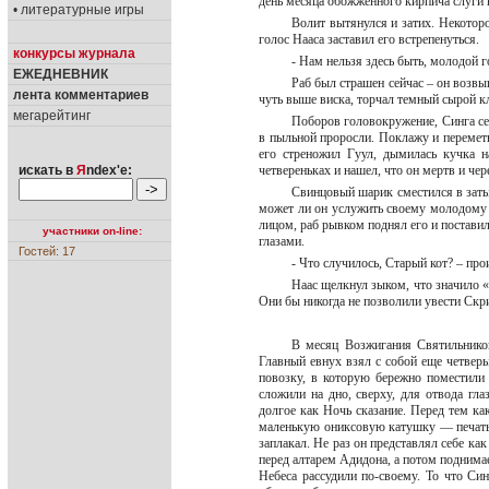
день месяца обожженного кирпича слуги в
• литературные игры
Волит вытянулся и затих. Некоторо
голос Нааса заставил его встрепенуться.
конкурсы журнала
- Нам нельзя здесь быть, молодой 
ЕЖЕДНЕВНИК
Раб был страшен сейчас – он возвы
лента комментариев
чуть выше виска, торчал темный сырой к
мегарейтинг
Поборов головокружение, Синга сел
в пыльной проросли. Поклажу и переметн
его стреножил Гуул, дымилась кучка 
искать в
Я
ndex'е:
четвереньках и нашел, что он мертв и че
Свинцовый шарик сместился в затыл
может ли он услужить своему молодому 
лицом, раб рывком поднял его и постави
участники on-line:
глазами.
Гостей: 17
- Что случилось, Старый кот? – пр
Наас щелкнул зыком, что значило «
Они бы никогда не позволили увести Скр
В месяц Возжигания Святильнико
Главный евнух взял с собой еще четверы
повозку, в которую бережно поместили
сложили на дно, сверху, для отвода гл
долгое как Ночь сказание. Перед тем ка
маленькую ониксовую катушку — печать п
заплакал. Не раз он представлял себе ка
перед алтарем Адидона, а потом поднимае
Небеса рассудили по-своему. То что Син