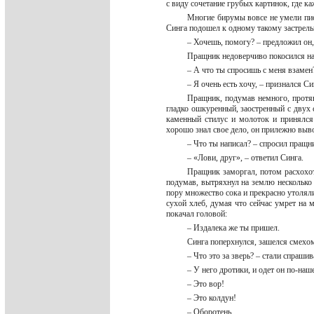
с виду сочетание грубых картинок, где к
Многие бирумы вовсе не умели пис
Синга подошел к одному такому застрель
– Хочешь, помогу? – предложил он,
Пращник недоверчиво покосился н
– А что ты спросишь с меня взаме
– Я очень есть хочу, – признался Си
Пращник, подумав немного, протя
гладко ошкуренный, заостренный с двух 
каменный стилус и молоток и принялся 
хорошо знал свое дело, он прилежно выв
– Что ты написал? – спросил пращни
– «Лови, друг», – ответил Синга.
Пращник заморгал, потом расхохот
подумав, вытряхнул на землю несколько
пору множество сока и прекрасно утоляли
сухой хлеб, думая что сейчас умрет на 
покачал головой:
– Издалека же ты пришел.
Синга поперхнулся, зашелся смехом
– Что это за зверь? – стали спраши
– У него дротики, и одет он по-наш
– Это вор!
– Это колдун!
– Оборотень…