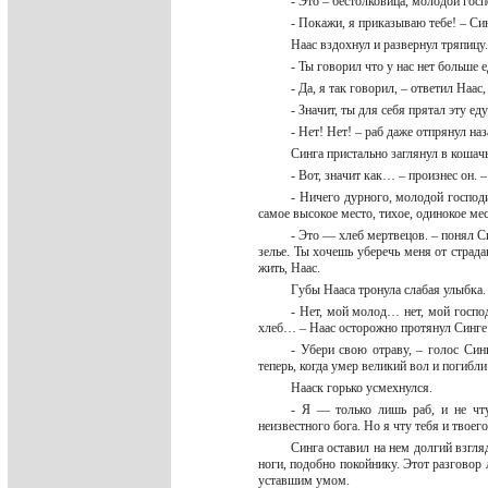
- Это – бестолковица, молодой гос
- Покажи, я приказываю тебе! – С
Наас вздохнул и развернул тряпицу
- Ты говорил что у нас нет больше 
- Да, я так говорил, – ответил Наас
- Значит, ты для себя прятал эту ед
- Нет! Нет! – раб даже отпрянул на
Синга пристально заглянул в кошачь
- Вот, значит как… – произнес он. –
- Ничего дурного, молодой господи
самое высокое место, тихое, одинокое мес
- Это — хлеб мертвецов. – понял С
зелье. Ты хочешь уберечь меня от страдан
жить, Наас.
Губы Нааса тронула слабая улыбка
- Нет, мой молод… нет, мой господ
хлеб… – Наас осторожно протянул Синге м
- Убери свою отраву, – голос Син
теперь, когда умер великий вол и погиб
Нааск горько усмехнулся.
- Я — только лишь раб, и не чт
неизвестного бога. Но я чту тебя и твоег
Синга оставил на нем долгий взгля
ноги, подобно покойнику. Этот разговор 
уставшим умом.