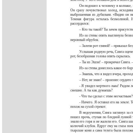
Он подошел к человеку в колпаке, 
Он сразу почувствовал холод, исходивш
выброшенная из дубильни. «Видно он не
Темная фигура осталась безмолвной. И
рассердился:
– Кто ты такой? Ты зачем присутст
Из-за стены опять выглянула безво
неровный обрубок.
– Залепи рот глиной! – приказал бе
Услышав родную речь, Синга оцепен
рот, безобразная голова опять скрылась.
– Ты из Эшзи! – прокричал Синга. 
Из-за стены донеслось какое-то бо
– Знаешь, что я видел вчера, прох
– Нет, не знаю! – произнес сердито 
- Я увидел мертвого льва! Рядом л
смешно. А ты как думаешь?
- Что ты сделал с этим несчастным
- Ничего. Я оставил его на земле. 
похож на сухой стрекот.
В недоумении, Синга заглянул за с
пошел прочь, ступая по бледной лунной 
знали его горя и не жалели его. Синга ша
колючий клубок. Вдруг ему на глаза поп
тхарские кони а сама телега была похо