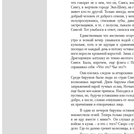
что говорят не о нем, что он, Синга, в
Сингу, в мертвом городе Эки-Шему, на го
живет кто-то другой. Только иногда, но
добрый человек от доброго семени, у меня
полупроснувшись, стискивая зубы, дав
застрельщиков, и те, с полусна, тыкали 
Сингой. Тот улыбался в ответ, смеялся вм
Единственным что явственно огорч
утро и всякий вечер умывался водой 
купальня, хоть и не идущая в сравнен
посещал ее каждый день и потому оставал
ноги поросли кровяной коростой. Запах с
Драгоценную катушку из темно-желтого к
Синги. Была, впрочем, еще фляга с П
спрашивал себя: «Что это? Чье это?».
Они плелись следом за аттарскими
Среди бирумов были люди из стран Син,
возможных наречий. Днем бирумы сбива
запряженной парой тучных ослиц. Ночью 
еще были кое-какие припасы. Находясь 
пустяки, но, будучи уставшими или голод
добро, а после, словно очнувшись от пох
их причитания и отворачивал лицо.
В один из вечеров бирумы останов
множеством огней. Теперь только увидел 
я не иду вместе с ними?». Он слушал ра
войско в кулак – и что с того? Скоро с
дело. Где-то далеко гремят колесницы, в 