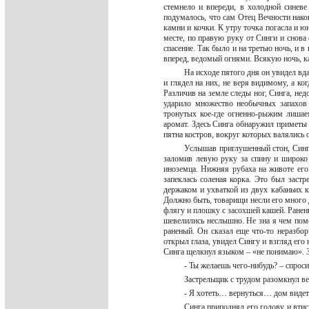
стемнело и впереди, в холодной синев
подумалось, что сам Отец Вечности нако
камни и кочки. К утру точка погасла и 
месте, по правую руку от Синги и снова
спасение. Так было и на третью ночь, и в
вперед, ведомый огнями. Всякую ночь, ка
На исходе пятого дня он увидел вд
и глядел на них, не веря видимому, а ко
Различив на земле следы ног, Синга, нед
ударило множество необычных запахов
тронутых кое-где огненно-рыжим лиша
аромат. Здесь Синга обнаружил приметы 
пятна костров, вокруг которых валялись 
Услышав приглушенный стон, Синга
заломив левую руку за спину и широко
иноземца. Нижняя рубаха на животе его 
запеклась соленая корка. Это был заст
держаком и ухваткой из двух кабаньих к
Должно быть, товарищи несли его много дн
флягу и плошку с засохшей кашей. Раненый
шевелились неслышно. Не зна я чем помо
раненый. Он сказал еще что-то неразбор
открыл глаза, увидел Сингу и взгляд его
Синга щелкнул языком – «не понимаю». З
- Ты желаешь чего-нибудь? – спрос
Застрельщик с трудом разомкнул ве
- Я хотеть… вернуться… дом вид
Синга приподнял его голову и втис