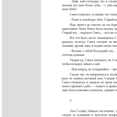
- Знай, мой господин, что я служи
показав все свои белые зубы. – с этих по
меня Небо!
Синга оторопел, услышав эти слов
- Разве я освободил тебя, Старый к
Наас ничего не ответил на это бор
удивлением. Кожа Нааса была похожа на
Старый кот, – подумал Синга, – он и не с
Все что было после запомнилось Си
красную полоску. Синга смотрит на не
сильный, против льва, и поднял ветвь см
- Возьми с собой Последний сон, –
сочтешь нужным.
Увидев яд, Синга смешался, но Стар
чтобы поскорее забыть о ней.
- Иди вперед, не оглядывайся, – пр
Сказав так, он выпрямился в полн
руке он сжимал костяной нож. Смерив С
Синга отвернулся и зашагал по тропе вп
своего прежнего раба — тонкого и прямо
знак благословения и шепотом, одними т
3
Злое Солнце убивало постепенно, 
следом за сознанием и чувством испар