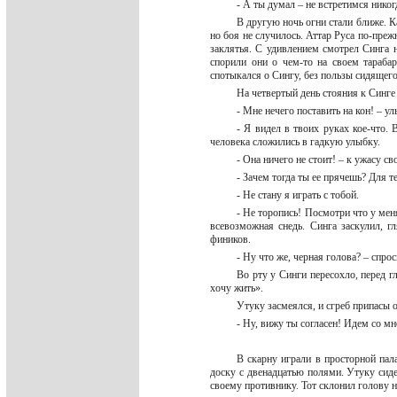
- А ты думал – не встретимся нико
В другую ночь огни стали ближе. К
но боя не случилось. Аттар Руса по-преж
заклятья. С удивлением смотрел Синга 
спорили они о чем-то на своем тарабар
спотыкался о Сингу, без пользы сидящего 
На четвертый день стояния к Синге
- Мне нечего поставить на кон! – у
- Я видел в твоих руках кое-что.
человека сложились в гадкую улыбку.
- Она ничего не стоит! – к ужасу 
- Зачем тогда ты ее прячешь? Для т
- Не стану я играть с тобой.
- Не торопись! Посмотри что у мен
всевозможная снедь. Синга заскулил, г
фиников.
- Ну что же, черная голова? – спро
Во рту у Синги пересохло, перед г
хочу жить».
Утуку засмеялся, и сгреб припасы 
- Ну, вижу ты согласен! Идем со м
В скарну играли в просторной пал
доску с двенадцатью полями. Утуку сиде
своему противнику. Тот склонил голову 