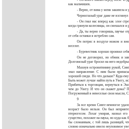
как мальчишек.
- Верно, от вина у меня закипела и
Черноглазый ураг даже не взглянул 
- Он гнал нас вперед как злое стр
когда грянули колесницы, он смешался и 
- Да, ты верно говоришь, паучье о
от себя останки я истреблю сам.
Он потряс в воздухе ножом и внов
веселее.
- Буревестник хорошо проявил себя
Он не договорил, но обмяк и зав
Долговязый ураг бросил на него недобр
Махнув островитянину рукой, Синга
знал направление. С ним были припасы
хорошей снеди. Но что дальше? Куда ему 
Быть может лучше найти путь в Увегу, ис
Прибиться к торговцам, вернуться в Эш
чем до Увегу. И что он скажет дома? 
Погруженный в невеселые свои мысли, Си
9
За все время Синге немногое удало
возраст было нельзя. Он был неприят
птерюгесом. Лохаг умирая, назвал его 
существо, похожее на паука, но куда как 
бы сломанным, с той лишь разницей, чт
словно изначально имело неуловимое ув