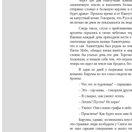
Через три дня Наилучшие Камиша
захваченную землю и выплатить больш
отправил сложил в большую корзину и о
будет драка». Прошло время и от Наилуч
на капустный кочан. Говорили, что Руса в
ни ночью ни днем не показывался на люд
Снедь таяла, слухи о приближении
архонты скрылись в своих небесных че
Накиша каждый день приходили вести о р
святилища пропала палица Ашваттдевы, х
что и сам Ашваттдева был родом из зем
Пятое Небо, обещал вновь явится в мир
словно бы усыхал день ото дня. Торгов
тосковали, и тешили себя тем, что игра
теперь он сидел на земле как бродяга, бе
В один из дней у подножья хол
копьями. Бирумы во все глаза глядели н
бронзы.
– Что это за чудовища? – спрашива
– Это – сар-каны, – говорили дру
– Я слышал, они умеют летать.
– Летать? Пустое! Не верю!
– Умеют. Они словно грифы в небе
– Проклятье! Как будто мало нам
Бирумы, однако, волновались впуст
эти странные люди возбудили у Синги лю
не знал саркани совершенно и жалел те