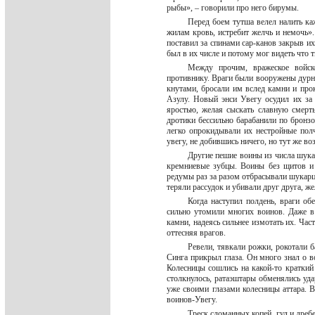
рыбы», – говорили про него бирумы.
Перед боем тутша велел налить ка
жилам кровь, истребит желчь и немочь»
поставил за спинами сар-канов закрыв их
был в их числе и потому мог видеть что 
Между прочим, вражеское войск
противнику. Враги были вооружены дурно,
кнутами, бросали им вслед камни и прок
Азулу. Новый энси Увегу осудил их за 
яростью, желая сыскать славную смерт
дротики бессильно барабанили по бронзо
легко опрокидывали их нестройные полч
увегу, не добившись ничего, но тут же 
Другие пешие воины из числа шука
кремниевые зубцы. Воины без щитов и 
редумы раз за разом отбрасывали шукарце
теряли рассудок и убивали друг друга, ж
Когда наступил полдень, враги об
сильно утомили многих воинов. Даже 
камни, надеясь сильнее измотать их. Час
оттесняя врагов.
Ревели, тявкали рожки, рокотали 
Синга прикрыл глаза. Он много знал о во
Колесницы сошлись на какой-то краткий
столкнулось, ратаэштары обменялись уд
уже своими глазами колесницы аттара. В
воинов-Увегу.
Треск сломанных копей, гул и дреб