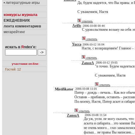
• литературные игры
Да, будем надеятся, что Вы правы. и 
С уважением, Настя
конкурсы журнала
ЕЖЕДНЕВНИК
ответить
Arifis
лента комментариев
2006-10-08 00:44
С удовольствием возьму на себя эт
мегарейтинг
ответить
Yucca
2006-10-12 16:04
искать в
Я
ndex'е:
Настя, с возвращением! Главное – н
ответить
ZanozA
2006-10-12 19:05
участники on-line:
"n точно. Будем надеятьс
Гостей: 12
С уважением, Настя
ответить
Mistifikator
2006-10-08 11:01
Питер – дождь – печаль... Как все обыч
Оставив – прибавив, оставить – расплав
По-моему, Настя, Питер аскет и сибарит
ответить
ZanozA
2006-10-08 11:54
Да уж, уели. не могу сказать, чт
аскета и сибарита... это мнение 
не очень много... глаз замылилис
фальш... не правы Вы написано...