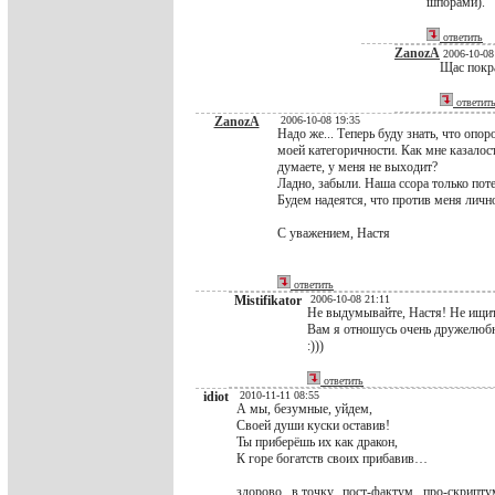
шпорами).
ответить
ZanozA
2006-10-08
Щас покра
ответит
ZanozA
2006-10-08 19:35
Надо же... Теперь буду знать, что опо
моей категоричности. Как мне казалос
думаете, у меня не выходит?
Ладно, забыли. Наша ссора только по
Будем надеятся, что против меня личн
С уважением, Настя
ответить
Mistifikator
2006-10-08 21:11
Не выдумывайте, Настя! Не ищите
Вам я отношусь очень дружелюбн
:)))
ответить
idiot
2010-11-11 08:55
А мы, безумные, уйдем,
Своей души куски оставив!
Ты приберёшь их как дракон,
К горе богатств своих прибавив…
здорово...в точку...пост-фактум...про-скрипту