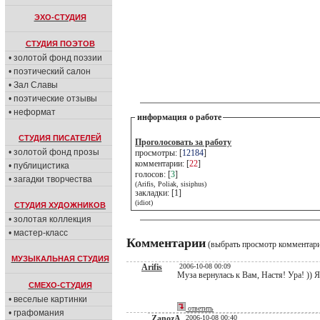
ЭХО-СТУДИЯ
СТУДИЯ ПОЭТОВ
• золотой фонд поэзии
• поэтический салон
• Зал Славы
• поэтические отзывы
• неформат
информация о работе
СТУДИЯ ПИСАТЕЛЕЙ
Проголосовать за работу
• золотой фонд прозы
просмотры: [
12184
]
комментарии: [
22
]
• публицистика
голосов: [
3
]
• загадки творчества
(Arifis, Poliak, sisiphus)
закладки: [1]
(idiot)
СТУДИЯ ХУДОЖНИКОВ
• золотая коллекция
• мастер-класс
Комментарии
(выбрать просмотр комментар
МУЗЫКАЛЬНАЯ СТУДИЯ
Arifis
2006-10-08 00:09
Муза вернулась к Вам, Настя! Ура! )) 
СМЕХО-СТУДИЯ
• веселые картинки
ответить
• графомания
ZanozA
2006-10-08 00:40