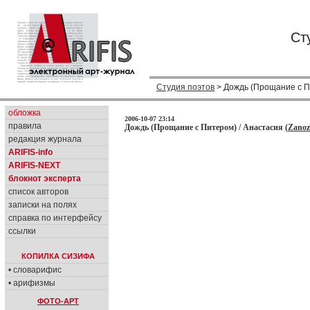
Ст
Студия поэтов
> Дождь (Прощание с П
обложка
2006-10-07 23:14
правила
Дождь (Прощание с Питером) / Анастасия (
Zano
редакция журнала
ARIFIS-info
ARIFIS-NEXT
блокнот эксперта
список авторов
записки на полях
справка по интерфейсу
ссылки
КОПИЛКА СИЗИФА
• словарифис
• арифизмы
ФОТО-АРТ