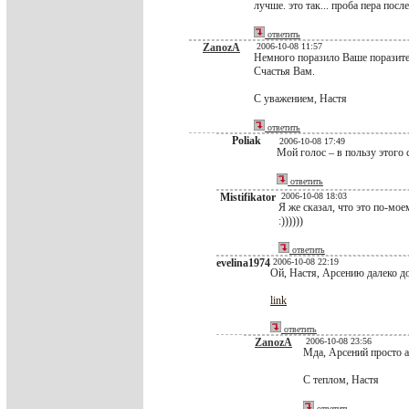
лучше. это так... проба пера пос
ответить
ZanozA
2006-10-08 11:57
Немного поразило Ваше поразитель
Счастья Вам.
С уважением, Настя
ответить
Poliak
2006-10-08 17:49
Мой голос – в пользу этого 
ответить
Mistifikator
2006-10-08 18:03
Я же сказал, что это по-мое
:))))))
ответить
evelina1974
2006-10-08 22:19
Ой, Настя, Арсению далеко до 
link
ответить
ZanozA
2006-10-08 23:56
Мда, Арсений просто ан
С теплом, Настя
ответить