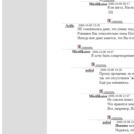
Mistifikator
2006-10-09 00:17
Я не ангел, Настя
:))))
ответить
Arifis
2006-10-08 13:39
НЕ сомневалась даже, что увижу под
Ревнивее Вас относительно темы Пет
Иногда мне даже кажется, что Вы и е
ответить
Mistifikator
2006-10-08 18:07
Я хочу быть олицетворением
ответить
nefed
2006-10-08 19:28
Прошу прощения, но па
так это отсутствием "
к
Ещё раз извиняюсь.
ответить
Mistifikator
2006-10-08 21:07
Не совсем понял В
Что нравится мне 
Вот, например, В
ответить
nefed
2006-10-08 21
Именно
поэ
Надеюсь, чт