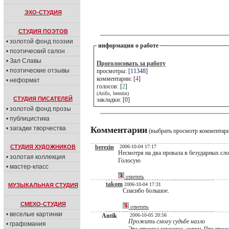
ЭХО-СТУДИЯ
СТУДИЯ ПОЭТОВ
• золотой фонд поэзии
информация о работе
• поэтический салон
• Зал Славы
Проголосовать за работу
• поэтические отзывы
просмотры: [
11348
]
комментарии: [
4
]
• неформат
голосов: [
2
]
(Arifis, berezin)
СТУДИЯ ПИСАТЕЛЕЙ
закладки: [0]
• золотой фонд прозы
• публицистика
• загадки творчества
Комментарии
(выбрать просмотр комментар
СТУДИЯ ХУДОЖНИКОВ
berezin
2006-10-04 17:17
Несмотря на два провала в безударных слог
• золотая коллекция
Голосую
• мастер-класс
ответить
takom
2006-10-04 17:31
МУЗЫКАЛЬНАЯ СТУДИЯ
Спасибо большое.
СМЕХО-СТУДИЯ
ответить
• веселые картинки
Antik
2006-10-05 20:56
Прожить смогу судьбе назло
• графомания