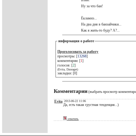
Блин!
Ну за что бан!
Ёкламнэ...
На два дня в банзайчики...
Как я жить-то буду? А?...
информация о работе
Проголосовать за работу
просмотры: [
13268
]
комментарии: [
1
]
голосов: [
2
]
(Evita, Dzoraget)
закладки: [0]
Комментарии
(выбрать просмотр комментар
Evita
2013-06-22 11:06
Да, есть такая грустная тенденция...)
ответить