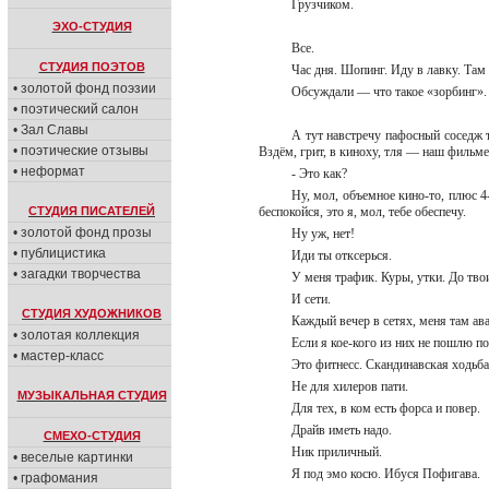
Грузчиком.
ЭХО-СТУДИЯ
Все.
СТУДИЯ ПОЭТОВ
Час дня. Шопинг. Иду в лавку. Там
• золотой фонд поэзии
Обсуждали — что такое «зорбинг». 
• поэтический салон
• Зал Славы
А тут навстречу пафосный соседж т
• поэтические отзывы
Вздём, грит, в киноху, тля — наш фильме
• неформат
- Это как?
Ну, мол, объемное кино-то, плюс 4
СТУДИЯ ПИСАТЕЛЕЙ
беспокойся, это я, мол, тебе обеспечу.
• золотой фонд прозы
Ну уж, нет!
• публицистика
Иди ты отксерься.
• загадки творчества
У меня трафик. Куры, утки. До тв
И сети.
СТУДИЯ ХУДОЖНИКОВ
Каждый вечер в сетях, меня там а
• золотая коллекция
Если я кое-кого из них не пошлю п
• мастер-класс
Это фитнесс. Скандинавская ходьб
Не для хилеров пати.
МУЗЫКАЛЬНАЯ СТУДИЯ
Для тех, в ком есть форса и повер.
Драйв иметь надо.
СМЕХО-СТУДИЯ
Ник приличный.
• веселые картинки
Я под эмо косю. Ибуся Пофигава.
• графомания