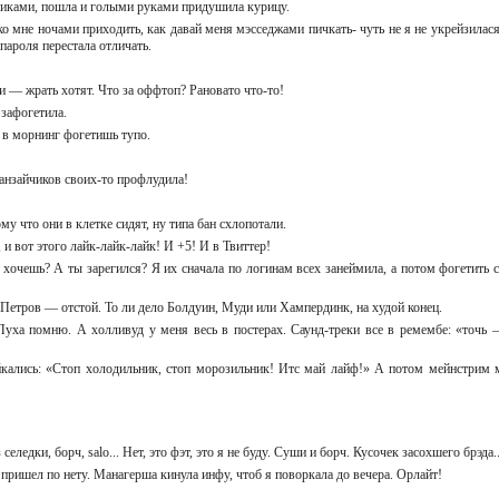
дниками, пошла и голыми руками придушила курицу.
ко мне ночами приходить, как давай меня мэсседжами пичкать- чуть не я не укрейзилася
 пароля перестала отличать.
и — жрать хотят. Что за оффтоп? Рановато что-то!
, зафогетила.
А в морнинг фогетишь тупо.
банзайчиков своих-то профлудила!
му что они в клетке сидят, ну типа бан схлопотали.
к, и вот этого лайк-лайк-лайк! И +5! И в Твиттер!
 хочешь? А ты зарегился? Я их сначала по логинам всех занеймила, а потом фогетить с
.
 Петров — отстой. То ли дело Болдуин, Муди или Хампердинк, на худой конец.
уха помню. А холливуд у меня весь в постерах. Саунд-треки все в ремембе: «точь –
йкались: «Стоп холодильник, стоп морозильник! Итс май лайф!» А потом мейнстрим 
еледки, борч, salo... Нет, это фэт, это я не буду. Суши и борч. Кусочек засохшего брэда.
к пришел по нету. Манагерша кинула инфу, чтоб я поворкала до вечера. Орлайт!