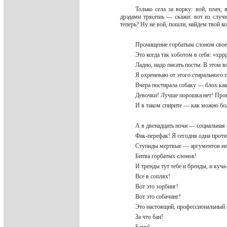
Только села за ворку: вой, плач,
дрэдами трясешь — скажи: вот из случи
теперь? Ну не вой, пошли, найдем твой ко
Прочищение горбатым слоном своей
Это когда так хоботом в себя: «хр
Ладно, надо писать посты. В этом в
Я охреневаю от этого стирального
Вчера постирала собаку — блох ка
Девочки! Лучше порошка нет! Пр
И в таком спирите — как можно б
А в двенадцать ночи — социальная
Фак-перефак! Я сегодня одна прот
Ступиды мертвые — аргументов не 
Битва горбатых слонов!
И тренды тут тебе и бренды, и куча
Все в соплях!
Вот это зорбинг!
Вот это собачинг!
Это настоящий, профессиональный 
За что бан!