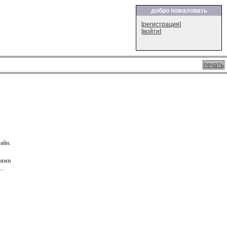
добро пожаловать
[
регистрация
]
[
войти
]
печать
айн.
рями
...