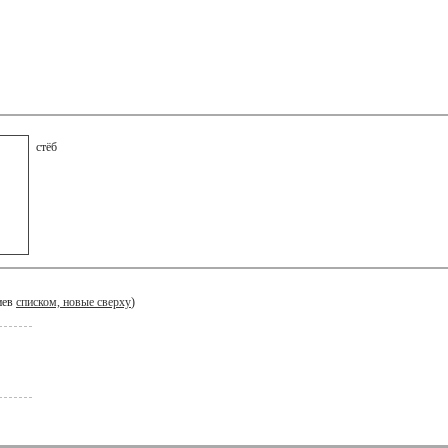
стёб
иев
списком, новые сверху
)