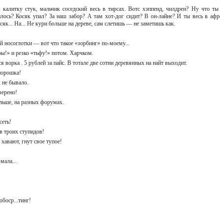
 в калитку стук, мальчик соседский весь в тирсах. Вотс хэппенд, чилдрен? Ну что ты
лось? Косяк упал? За наш забор? А там хот-дог сидит? В он-лайне? И ты весь в афр
сяк... На... Не кури больше на дереве, сам слетишь — не заметишь как.
 носоглотки — вот что такое «зорбинг» по-моему...
рры!» и резко «тьфу!» потом. Харчком.
ся ворка . 5 рублей за пайс. В тотале две сотни деревянных на найт выходит.
 порошка!
к не бывало.
оверено!
ольше, на разных форумах.
 сеть!
ив троих ступидов!
хавают, гнут свое тупое!
-мала...
обоср...тинг!