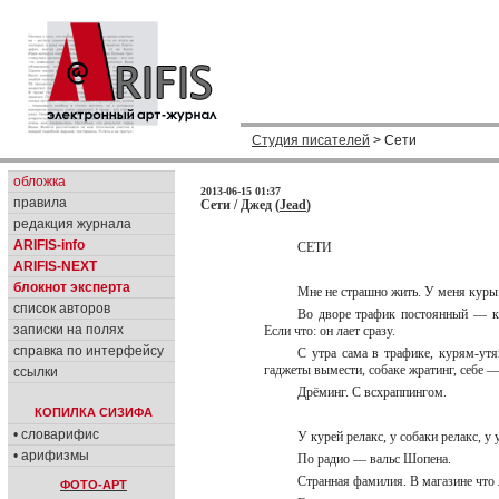
Студия писателей
> Сети
обложка
2013-06-15 01:37
правила
Сети / Джед (
Jead
)
редакция журнала
ARIFIS-info
СЕТИ
ARIFIS-NEXT
блокнот эксперта
Мне не страшно жить. У меня кур
список авторов
Во дворе трафик постоянный — кур
записки на полях
Если что: он лает сразу.
справка по интерфейсу
С утра сама в трафике, курям-утя
гаджеты вымести, собаке жратинг, себе — м
ссылки
Дрёминг. С всхраппингом.
КОПИЛКА СИЗИФА
• словарифис
У курей релакс, у собаки релакс, у
• арифизмы
По радио — вальс Шопена.
Странная фамилия. В магазине что
ФОТО-АРТ