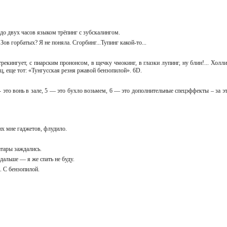
 до двух часов языком трёпинг с зубскалингом.
Зов горбатых? Я не поняла. Сгорбинг...Тупинг какой-то...
рекингует, с пиарским прононсом, в щечку чмокинг, в глазки лупинг, ну блин!... Холли
ц, еще тот: «Тунгусская резня ржавой бензопилой». 6D.
- это вонь в зале, 5 — это бухло возьмем, 6 — это дополнительные спецэффекты – за эт
оих мне гаджетов, флудило.
ватары заждались.
одальше — я же спать не буду.
а. С бензопилой.