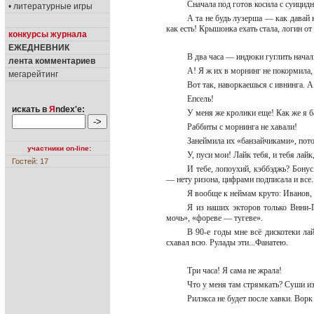
Сначала под готов косила с суици
• литературные игры
А та не будь лузерша — как давай 
как есть! Крышонка ехать стала, логин от
конкурсы журнала
ЕЖЕДНЕВНИК
В два часа — индюки гуглить начал
лента комментариев
А! Я ж их в морнинг не покормила
мегарейтинг
Вот так, наворкаешься с ивнинга. 
Епсель!
искать в
Я
ndex'е:
У меня же кролики еще! Как же я 
Раббиты с морнинга не хавали!
Занеймила их «банзайчиками», пото
участники on-line:
У, пуси мои! Лайк тебя, и тебя лай
Гостей: 17
И тебе, лопоухий, кэббэджь? Бонус
— нету ризона, цифрами подписала и все
Я вообще к неймам круто: Иванов,
Я из наших экторов только Внни-П
мочь», «фореве — тугеве».
В 90-е годы мне всё дискотеки ла
схавал всю. Рулады эти...Фанатею.
Три часа! Я сама не жрала!
Что у меня там стрямкать? Суши из с
Рилэкса не будет после хавки. Вор