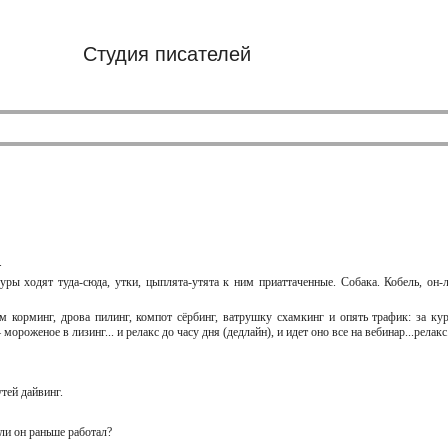
Студия писателей
ы.
ы ходят туда-сюда, утки, цыплята-утята к ним приаттаченные. Собака. Кобель, он-л
м корминг, дрова пилинг, компот сёрбинг, ватрушку схамкинг и опять трафик: за ку
ороженое в лизинг... и релакс до часу дня (дедлайн), и идет оно все на вебинар...релакс
 утей дайвинг.
 ли он раньше работал?