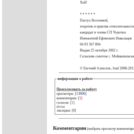
Хой!
* * * * * *
Пастух Вселенной,
теоретик и практик относительност
кандидат в члены СП Чукотки
Иннокентий Ефимович Никольцев
04 93 567 894
Выдан 25 октября 2002 г.
Сельским советом с. Мейныпильг
© Евгений Алексеев, Jead 2008-20
информация о работе
Проголосовать за работу
просмотры: [
13006
]
комментарии: [
5
]
голосов: [
1
]
(Evita)
закладки: [0]
Комментарии
(выбрать просмотр комментар