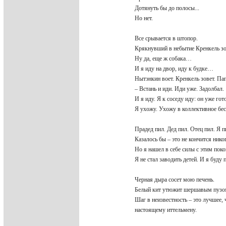
Дотянуть бы до полосы...
Но нет.
Все срывается в штопор.
Крякнувший в небытие Кренкель зо
Ну да, еще ж собака…
И я иду на двор, иду к будке…
Нытэнкин воет. Кренкель зовет. П
– Встань и иди. Иди уже. Задолбал
И я иду. Я к соседу иду: он уже го
Я ухожу. Ухожу в коллективное бе
Прадед пил. Дед пил. Отец пил. Я 
Казалось бы – это не кончится нико
Но я нашел в себе силы с этим пок
Я не стал заводить детей. И я буду
Черная дыра сосет мою печень.
Белый кит утюжит шершавым пузо
Шаг в неизвестность – это лучшее
настоящему иттельмену.