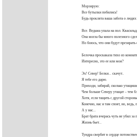
Морзирую:
Все бутылки побились!
Будь проклята ваша забота о людя
Все. Ведьма упала на пол. Квасильд
Она могла бы много полезного сде
Но боюсь, что они будут презирать
Белочка проскакала тихо из комна
Интересно, это ее или моя?
Эх! Север! Белки... скачут..
Я тебе его дарю.
Приходи, забирай, сколько утащиш
Чем больше Северу утащат – тем б
Хотя, если тащить с другой стороны
Конечно, нас и там споят, но, ведь
А у нас...
Брат брата вчерась чуть не убил з
Жизнь бьет...
Тундра свербит в сердце потомств