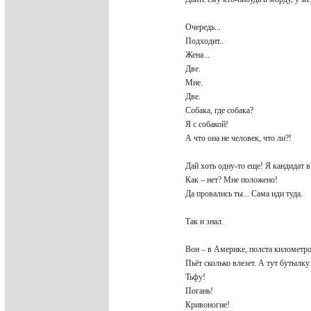
Очередь...
Подходит..
Жена...
Две.
Мне.
Две.
Собака, где собака?
Я с собакой!
А что она не человек, что ли?!
Дай хоть одну-то еще! Я кандидат 
Как – нет? Мне положено!
Да провались ты... Сама иди туда.
Так и знал.
Вон – в Америке, полста километро
Пьёт сколько влезет. А тут бутылку
Тьфу!
Погань!
Кривоногие!