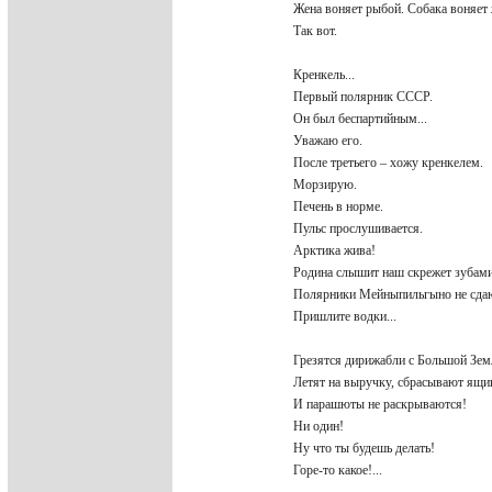
Жена воняет рыбой. Собака воняет
Так вот.
Кренкель...
Первый полярник СССР.
Он был беспартийным...
Уважаю его.
После третьего – хожу кренкелем.
Морзирую.
Печень в норме.
Пульс прослушивается.
Арктика жива!
Родина слышит наш скрежет зубами
Полярники Мейныпильгыно не сд
Пришлите водки...
Грезятся дирижабли с Большой Зе
Летят на выручку, сбрасывают ящ
И парашюты не раскрываются!
Ни один!
Ну что ты будешь делать!
Горе-то какое!...