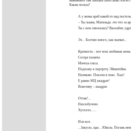
нажимайте там кнопки свои скоко влезет
Какая польза?
А у жены араб какой-то над постел
– Ты скажи, Матильда: это что за а
Ты с кем снюхалась? Ваххабит, едр
Эх... Болтаю много, как выпью...
Краткость – вот моя любимая жен
Сестра таланта.
Мачеха секса.
Подхожу к портрету Эйнштейна.
Наливаю. Поклон в пояс. Хых!
Е равно МЦ квадрат!
Воистину – квадрат.
Оттак!...
Нахлобучено.
Хуххххх......
Или вот..
...Закусю, щас... Юкола. Погань н