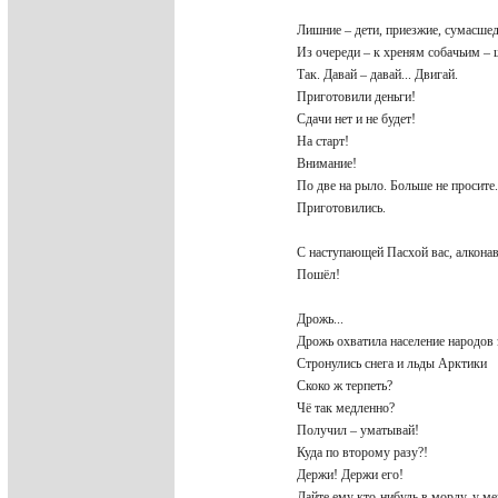
Лишние – дети, приезжие, сумасше
Из очереди – к хреням собачьим –
Так. Давай – давай... Двигай.
Приготовили деньги!
Сдачи нет и не будет!
На старт!
Внимание!
По две на рыло. Больше не просите
Приготовились.
С наступающей Пасхой вас, алкона
Пошёл!
Дрожь...
Дрожь охватила население народо
Стронулись снега и льды Арктики
Скоко ж терпеть?
Чё так медленно?
Получил – уматывай!
Куда по второму разу?!
Держи! Держи его!
Дайте ему кто-нибудь в морду, у м