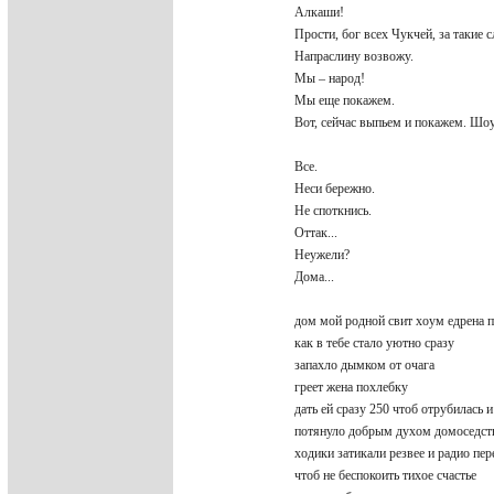
Алкаши!
Прости, бог всех Чукчей, за такие 
Напраслину возвожу.
Мы – народ!
Мы еще покажем.
Вот, сейчас выпьем и покажем. Шо
Все.
Неси бережно.
Не споткнись.
Оттак...
Неужели?
Дома...
дом мой родной свит хоум едрена 
как в тебе стало уютно сразу
запахло дымком от очага
греет жена похлебку
дать ей сразу 250 чтоб отрубилась
потянуло добрым духом домоседс
ходики затикали резвее и радио п
чтоб не беспокоить тихое счастье