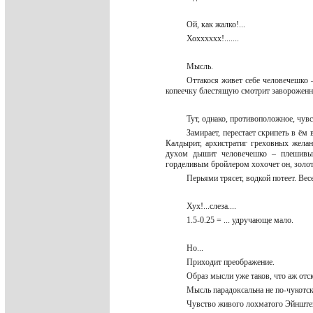
Ой, как жалко!...
Хохххххх!.......
Мысль.
Оттакося живет себе человечешко –
копеечку блестящую смотрит завороженно,
Тут, однако, противоположное, чув
Замирает, перестает скрипеть в ём
Калдырит, архистратиг греховных жела
духом дышит человечешко – плешивый
горделивым бройлером хохочет он, золот
Перьями трясет, водкой потеет. Ве
Хух!...слеза....
1.5-0.25 = ... удручающе мало.
Но...
Приходит преображение.
Образ мысли уже таков, что аж отс
Мысль парадоксальна не по-чукотс
Чувство живого лохматого Эйнште