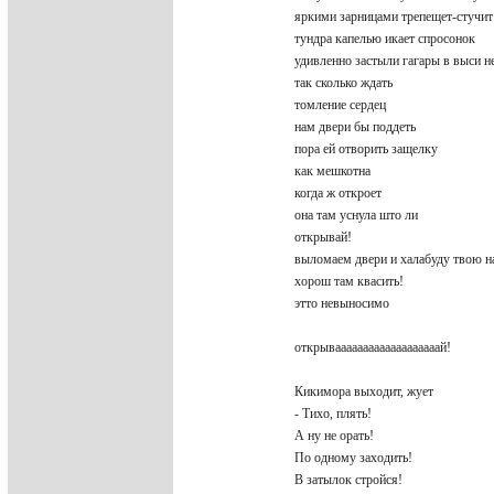
яркими зарницами трепещет-стучи
тундра капелью икает спросонок
удивленно застыли гагары в выси 
так сколько ждать
томление сердец
нам двери бы поддеть
пора ей отворить защелку
как мешкотна
когда ж откроет
она там уснула што ли
открывай!
выломаем двери и халабуду твою 
хорош там квасить!
этто невыносимо
открывааааааааааааааааааай!
Кикимора выходит, жует
- Тихо, плять!
А ну не орать!
По одному заходить!
В затылок стройся!