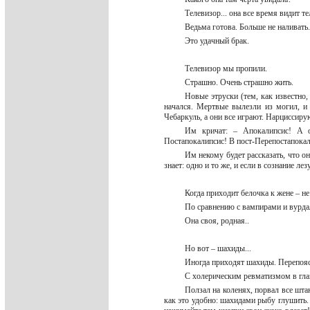
Телевизор... она все время видит те
Ведьма готова. Больше не наливать
Это удачный брак.
Телевизор мы пропили.
Страшно. Очень страшно жить.
Новые этруски (тем, как известно
начался. Мертвые вылезли из могил, и
Чебаркуль, а они все играют. Нарциссиру
Им кричат: – Апокалипсис! А о
Постапокалипсис! В пост-Перепостапока
Им некому будет рассказать, что он
знает: одно и то же, и если в сознание л
Когда приходит белочка к жене – не
По сравнению с вампирами и вурд
Она своя, родная..
Но вот – шахиды...
Иногда приходят шахиды. Перепояс
С холерическим ревматизмом в глаз
Ползал на коленях, порвал все шта
как это удобно: шахидами рыбу глушить.