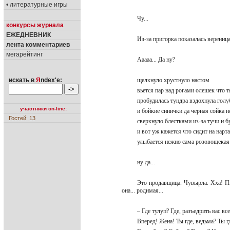
• литературные игры
Чу...
конкурсы журнала
ЕЖЕДНЕВНИК
Из-за пригорка показалась вереница
лента комментариев
мегарейтинг
Ааааа... Да ну?
искать в
Я
ndex'е:
щелкнуло хрустнуло настом
вьется пар над рогами олешек что
пробудилась тундра вздохнула го
участники on-line:
и бойкие синички да черная сойка 
Гостей: 13
сверкнуло блестками из-за тучи и 
и вот уж кажется что сидит на нар
улыбается нежно сама розовощека
ну да...
Это продавщица. Чувырла. Хха! Пья
она... родимая...
– Где тулуп? Где, разъедрить вас в
Вперед! Жена! Ты где, ведьма? Ты г