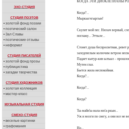
КОГДА ЭТИ ДИОКЛЕТИАНЫ РО
ЭХО-СТУДИЯ
Когда?...
СТУДИЯ ПОЭТОВ
Мыркысчгыргын!
• золотой фонд поэзии
• поэтический салон
Скулит мой пес. Нюхач верный, сле
• Зал Славы
поглажу... Эттыле...
• поэтические отзывы
• неформат
Стонет душа беспросветная, ревет 
заледенелым колючим ветром несв
СТУДИЯ ПИСАТЕЛЕЙ
Падает кытур-кин ылъыл – прошлог
• золотой фонд прозы
Мутен глаз.
• публицистика
Бьется жила неспокойная.
• загадки творчества
Когда?...
СТУДИЯ ХУДОЖНИКОВ
Когда?...
• золотая коллекция
• мастер-класс
Когда?
МУЗЫКАЛЬНАЯ СТУДИЯ
Ты-майн'ы-вала-мн'а-ркын...
СМЕХО-СТУДИЯ
Уж и мозги по снегу, а они все не ве
• веселые картинки
• графомания
Но...