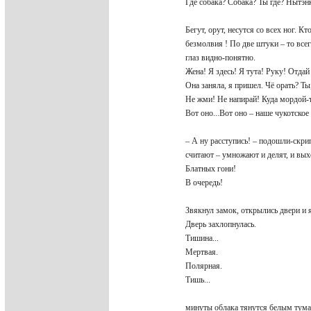
Где собака? Собака? Ты где? Нытэн
Бегут, орут, несутся со всех ног. Кт
безмолвия ! По две штуки – то все
глаз видно-понятно.
Жена! Я здесь! Я тута! Руку! Отдай
Она заняла, я пришел. Чё орать? Ты
Не жми! Не напирай! Куда мордой-
Вот оно...Вот оно – наше чукотско
– А ну расступись! – подошли-скри
считают – умножают и делят, и выхо
Блатных гони!
В очередь!
Звякнул замок, открылись двери и
Дверь захлопнулась.
Тишина...
Мертвая.
Полярная.
Тишь...
минуты облака тянутся белым тум