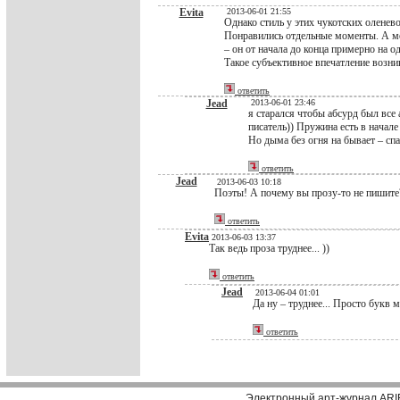
Evita
2013-06-01 21:55
Однако стиль у этих чукотских оленево
Понравились отдельные моменты. А мож
– он от начала до конца примерно на од
Такое субъективное впечатление возни
ответить
Jead
2013-06-01 23:46
я старался чтобы абсурд был все
писатель)) Пружина есть в начале
Но дыма без огня на бывает – спа
ответить
Jead
2013-06-03 10:18
Поэты! А почему вы прозу-то не пишите?
ответить
Evita
2013-06-03 13:37
Так ведь проза труднее... ))
ответить
Jead
2013-06-04 01:01
Да ну – труднее... Просто букв
ответить
Электронный арт-журнал ARI