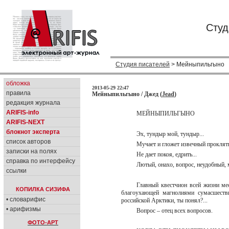
Студ
Студия писателей
> Мейныпильгыно
обложка
2013-05-29 22:47
правила
Мейныпильгыно / Джед (
Jead
)
редакция журнала
ARIFIS-info
MEЙНЫПИЛЬГЫНО
ARIFIS-NEXT
блокнот эксперта
Эх, тундыр мой, тундыр...
список авторов
Мучает и гложет извечный проклят
записки на полях
Не дает покоя, едрить...
справка по интерфейсу
Лютый, онахо, вопрос, неудобный, 
ссылки
Главный квестчион всей жизни мес
КОПИЛКА СИЗИФА
благоухающей магнолиями сумасшестви
• словарифис
российской Арктики, ты понял?...
• арифизмы
Вопрос – отец всех вопросов.
ФОТО-АРТ