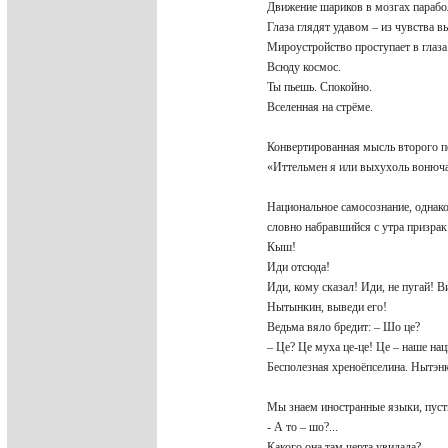
Движение шариков в мозгах парабо
Глаза глядят удавом – из чувства 
Мироустройство проступает в глаза
Всюду космос.
Ты пьешь. Спокойно.
Вселенная на стрёме.
Конвертированная мысль второго 
«Иттельмен я или выхухоль воню
Национальное самосознание, однако
словно набравшийся с утра призра
Кыш!
Иди отсюда!
Иди, кому сказал! Иди, не пугай! 
Нытынкин, выведи его!
Ведьма вяло бредит: – Шо це?
– Це? Це муха це-це! Це – наше на
Бесполезная хреноёпселина. Нытэнк
Мы знаем иностранные языки, пуст
- А то – шо?...
Какого она там черта увидала?