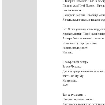
– Товариш Папанин? Я вас не слыш
Папнин! Алё! Что? Помер… Кренк
Вот так новость…
Я скорблю на хрен! Товарищ Папа
Я очень исключительно на хрен ско
Все. Я щас укокошу кого-нибудь б
Кренкель помер! Такой человечи
А твари бессмысленные – по земле
И молчат еще подозрительно.
Родина, падла, зовет!
И я пью.
Я за Кренкеля теперь.
За всю Чукотку.
Две консервированные сосиски на 
Флот – не Му-Му.
Не втопишь.
Хой!
Там за туманами….
Навзрыд выходит стакан…
Критическое количество остается в