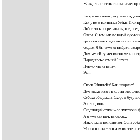
Жажда творчества выскакивает про
Завтра же выложу окурками «Дево
Как у него кончились бабки. И он 
Либретто к опере напишу, под псе
Опера. О том как молодой чукотск
трех стаканов водки он любит боль
сердце. Я бы тоже не выбрал. Застр
Дом-музей-туалет имени меня пост
Породнюсь с семьей Рытхэу.
Новую жизнь начну.
Эх...
Спаси Эйнштейн! Как штормит!
Дом раскачивает и крутит как щепк
Собака обезумела. Скоро я буду вт
Это традиция.
Следующий стакан – за чукотский 
А я уже как паук на сносях.
Никто меня не понимает. Одна собак
Морзя врывается в дом вместе со с