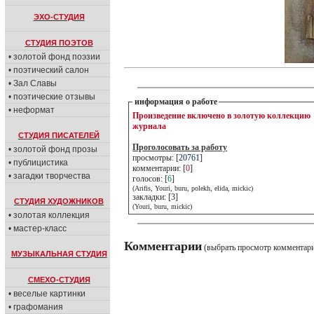
ЭХО-СТУДИЯ
СТУДИЯ ПОЭТОВ
• золотой фонд поэзии
• поэтический салон
• Зал Славы
• поэтические отзывы
информация о работе
• неформат
Произведение включено в золотую коллекцию
журнала
СТУДИЯ ПИСАТЕЛЕЙ
Проголосовать за работу
• золотой фонд прозы
просмотры: [
20761
]
• публицистика
комментарии: [
0
]
• загадки творчества
голосов: [
6
]
(Arifis, Youri, buru, polekh, elida, mickic)
закладки: [3]
СТУДИЯ ХУДОЖНИКОВ
(Youri, buru, mickic)
• золотая коллекция
• мастер-класс
Комментарии
(выбрать просмотр комментар
МУЗЫКАЛЬНАЯ СТУДИЯ
СМЕХО-СТУДИЯ
• веселые картинки
• графомания