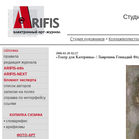
Студ
Студия художников
>
Коллаж/иллюстр
обложка
2006-01-20 02:27
правила
«Театр для Катерины» / Лавренюк Геннадий Фё
редакция журнала
ARIFIS-info
ARIFIS-NEXT
блокнот эксперта
список авторов
записки на полях
справка по интерфейсу
ссылки
КОПИЛКА СИЗИФА
• словарифис
• арифизмы
ФОТО-АРТ