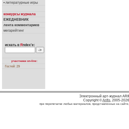
• литературные игры
конкурсы журнала
ЕЖЕДНЕВНИК
лента комментариев
мегарейтинг
искать в
Я
ndex'е:
участники on-line:
Гостей: 29
Электронный арт-журнал ARI
Copyright ©
Arifis
, 2005-202
при перепечатке любых материалов, представленных на сайте, с