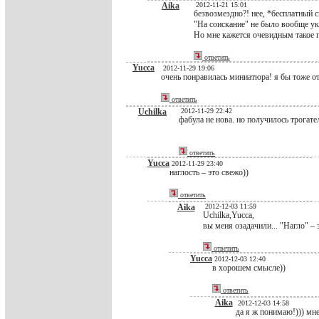
Aika
2012-11-21 15:01
безвозмездно?! нее, *бесплатный 
"На соискание" не было вообще ука
Но мне кажется очевидным такое п
ответить
Yucca
2012-11-29 19:06
очень понравилась миниатюра! я бы тоже от
ответить
Uchilka
2012-11-29 22:42
фабула не нова. но получилось трогател
ответить
Yucca
2012-11-29 23:40
наглость – это свежо))
ответить
Aika
2012-12-03 11:59
Uchilka,Yucca,
вы меня озадачили... "Нагло" – 
ответить
Yucca
2012-12-03 12:40
в хорошем смысле))
ответить
Aika
2012-12-03 14:58
да я ж понимаю!))) мне