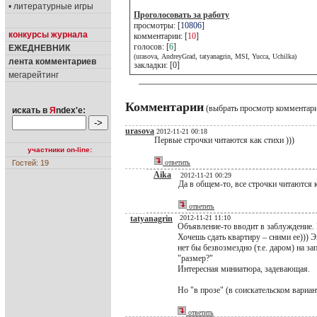
• литературные игры
Проголосовать за работу
просмотры: [
10806
]
конкурсы журнала
комментарии: [
10
]
голосов: [
6
]
ЕЖЕДНЕВНИК
(urasova, AndreyGrad, tatyanagrin, MSI, Yucca, Uchilka)
лента комментариев
закладки: [0]
мегарейтинг
Комментарии
(выбрать просмотр комментар
искать в
Я
ndex'е:
urasova
2012-11-21 00:18
Первые строчки читаются как стихи )))
участники on-line:
Гостей: 19
ответить
Aika
2012-11-21 00:29
Да в общем-то, все строчки читаются к
ответить
tatyanagrin
2012-11-21 11:10
Объявление-то вводит в заблуждение. 
Хочешь сдать квартиру – сними ее))) 
нет бы безвозмездно (т.е. даром) на з
"размер?"
Интересная миниатюра, задевающая.
Но "в прозе" (в соискательском вариан
ответить