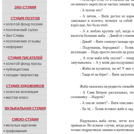
он немного окреп после частых зимних п
ЭХО-СТУДИЯ
- А потом что?
- А потом, – Витя достал из карм
СТУДИЯ ПОЭТОВ
зажужжал и взлетел, потянув за собой
• золотой фонд поэзии
взрослые, без боли чтоб.
• поэтический салон
- А я люблю крутить зуб, когда о
• Зал Славы
вылезла большая жаба. – Давай её слови
• поэтические отзывы
- Давай! – Витя сомкнул пальцы пр
• неформат
- Подумаешь, бородавки! – Толик
коллекции. – Надо просто поссать на руку
СТУДИЯ ПИСАТЕЛЕЙ
_ А если жаба тебя укусит? – тепе
запутывались. – А у меня два воздушных
• золотой фонд прозы
- Жабы не кусаются, ты чё! У них з
• публицистика
- Тащи её на берег! – Витя засуетил
• загадки творчества
СТУДИЯ ХУДОЖНИКОВ
Жаба оказалась на редкость спокойн
• золотая коллекция
- А Саня Ветров рассказывал, чт
соломинку. – Надуем?
• мастер-класс
- А она не лопнет? – Витя опасли
МУЗЫКАЛЬНАЯ СТУДИЯ
- Ты чё, – Толик вставил жабе в за
СМЕХО-СТУДИЯ
Надувалась жаба легко, легче во
• веселые картинки
привыкла. Во всяком случае, когда раздул
только подрыгивала лапами и вытягивала
• графомания