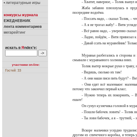
- Хватит, наверное, – Толик вынул 
• литературные игры
Жаба забавно плюхнулась в пруд
посередине водоёма.
конкурсы журнала
- Поссать надо, – сказал Толик, – 
ЕЖЕДНЕВНИК
- А я не трогал жабу! – Витя угляд
лента комментариев
- Всё равно надо, – уверенно сказа
мегарейтинг
- Ладно, пойдём, – Витя привязал 
- Давай ссать на муравейник! Только
искать в
Я
ndex'е:
Муравьи разбегались в стороны и 
смывали с муравьиного холмика вниз.
участники on-line:
Толик вытер мокрые руки о траву, 
Гостей: 33
- Видишь, сколько их там!
- А они наши писи пить будут? – В
- Они едят всё маленькое: малень
потому что закончил первый класс.
- Нужно теперь их покормить, – В
ешьте!
Он сунул кузнечика головой в мур
- Пошли бабочек ловить! – Толик в
- Ты лови бабочек, а я – трутней, 
Вскоре мальчики усердно трудилис
другим из спичечного коробка, и теперь