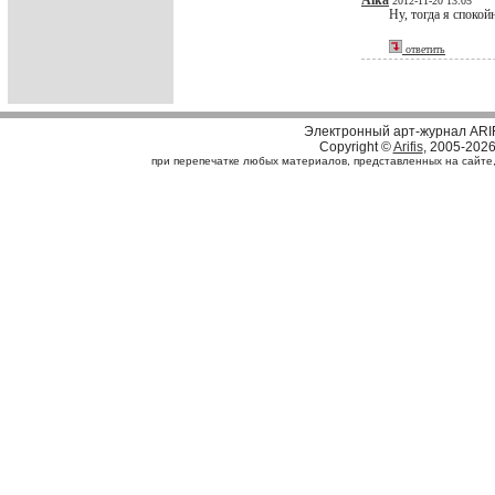
Aika
2012-11-20 13:05
Ну, тогда я спокойн
ответить
Электронный арт-журнал ARI
Copyright ©
Arifis
, 2005-202
при перепечатке любых материалов, представленных на сайте, с