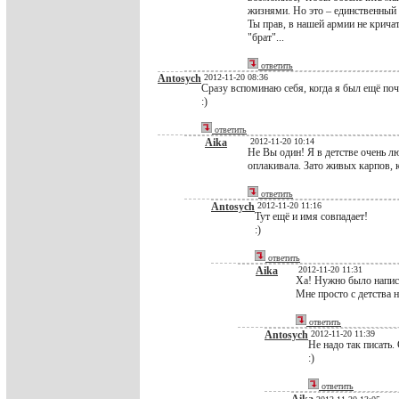
жизнями. Но это – единственный 
Ты прав, в нашей армии не кричат
"брат"...
ответить
Antosych
2012-11-20 08:36
Сразу вспоминаю себя, когда я был ещё по
:)
ответить
Aika
2012-11-20 10:14
Не Вы один! Я в детстве очень лю
оплакивала. Зато живых карпов, 
ответить
Antosych
2012-11-20 11:16
Тут ещё и имя совпадает!
:)
ответить
Aika
2012-11-20 11:31
Ха! Нужно было написа
Мне просто с детства н
ответить
Antosych
2012-11-20 11:39
Не надо так писать.
:)
ответить