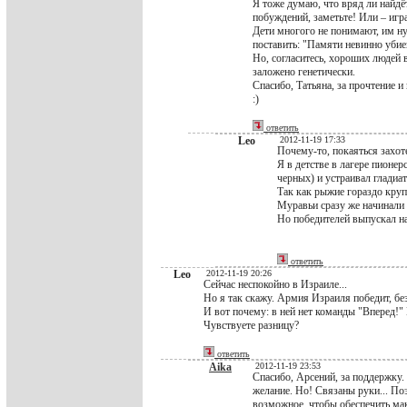
Я тоже думаю, что вряд ли найдё
побуждений, заметьте! Или – игра
Дети многого не понимают, им н
поставить: "Памяти невинно уби
Но, согласитесь, хороших людей в
заложено генетически.
Спасибо, Татьяна, за прочтение и
:)
ответить
Leo
2012-11-19 17:33
Почему-то, покаяться захоте
Я в детстве в лагере пионер
черных) и устраивал гладиат
Так как рыжие гораздо круп
Муравьи сразу же начинали 
Но победителей выпускал н
ответить
Leo
2012-11-19 20:26
Сейчас неспокойно в Израиле...
Но я так скажу. Армия Израиля победит, бе
И вот почему: в ней нет команды "Вперед!" 
Чувствуете разницу?
ответить
Aika
2012-11-19 23:53
Спасибо, Арсений, за поддержку. 
желание. Но! Связаны руки... По
возможное, чтобы обеспечить мак