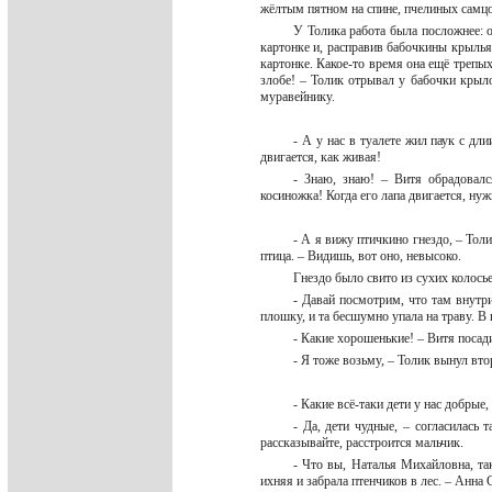
жёлтым пятном на спине, пчелиных самц
У Толика работа была посложнее: 
картонке и, расправив бабочкины крылья
картонке. Какое-то время она ещё трепых
злобе! – Толик отрывал у бабочки крыло
муравейнику.
- А у нас в туалете жил паук с дл
двигается, как живая!
- Знаю, знаю! – Витя обрадовалс
косиножка! Когда его лапа двигается, ну
- А я вижу птичкино гнездо, – Тол
птица. – Видишь, вот оно, невысоко.
Гнездо было свито из сухих колось
- Давай посмотрим, что там внутр
плошку, и та бесшумно упала на траву. В
- Какие хорошенькие! – Витя посади
- Я тоже возьму, – Толик вынул втор
- Какие всё-таки дети у нас добрые
- Да, дети чудные, – согласилась 
рассказывайте, расстроится мальчик.
- Что вы, Наталья Михайловна, та
ихняя и забрала птенчиков в лес. – Анна 