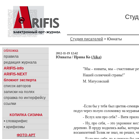
Студ
Студия писателей
> Юннаты
обложка
2012-11-19 12:42
правила
Юннаты / Ирина Ко (
Aika
)
редакция журнала
ARIFIS-info
"Мы – юннаты, мы – счастливые р
ARIFIS-NEXT
Нашей солнечной страны!"
блокнот эксперта
М. Матусовский
список авторов
записки на полях
справка по интерфейсу
ссылки
-Если бы у тебя был цветик-семицве
подул через полую соломинку на муравья
КОПИЛКА СИЗИФА
- Вслух или про себя? – Витя прил
• словарифис
- Ну, про себя, – это укромное ме
• арифизмы
деревню. В пруду водились жабы, которы
восьмилетний Толик не знал, но решил, ч
ФОТО-АРТ
- Если про себя, то я сначала бы 