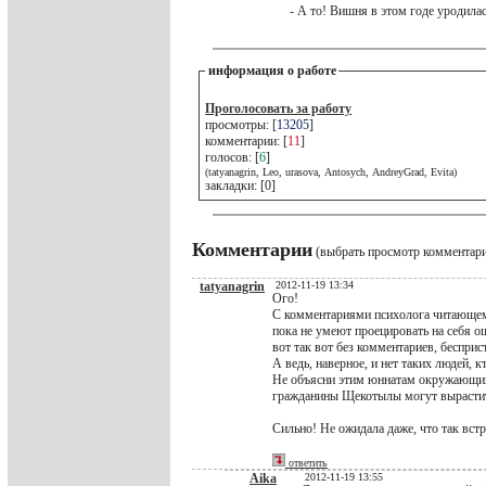
- А то! Вишня в этом годе уродилас
информация о работе
Проголосовать за работу
просмотры: [
13205
]
комментарии: [
11
]
голосов: [
6
]
(tatyanagrin, Leo, urasova, Antosych, AndreyGrad, Evita)
закладки: [0]
Комментарии
(выбрать просмотр комментар
tatyanagrin
2012-11-19 13:34
Ого!
С комментариями психолога читающему
пока не умеют проецировать на себя ощ
вот так вот без комментариев, бесприс
А ведь, наверное, и нет таких людей, 
Не объясни этим юннатам окружающий 
гражданины Щекотылы могут вырастить
Сильно! Не ожидала даже, что так вст
ответить
Aika
2012-11-19 13:55