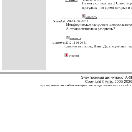
urasova
Не могу согласиться :) Стихотвор
прогулках – во время которых и в
ответить
NinaArt
2012-11-06 20:44
Метафорическое настроение и недосказанно
А строки специально разорваны?
ответить
urasova
2012-11-06 20:51
Спасибо за отклик, Нина! Да, специально, так
ответить
Электронный арт-журнал ARI
Copyright ©
Arifis
, 2005-202
при перепечатке любых материалов, представленных на сайте, с