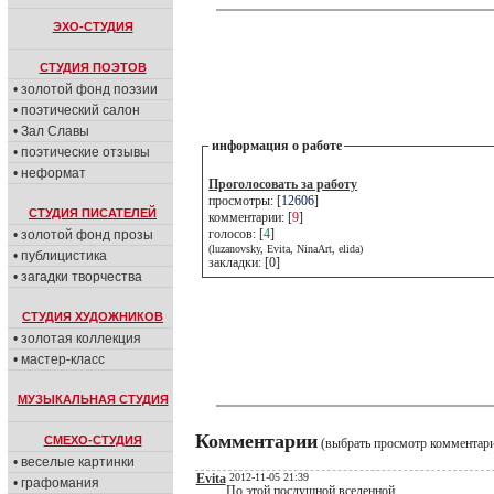
ЭХО-СТУДИЯ
СТУДИЯ ПОЭТОВ
• золотой фонд поэзии
• поэтический салон
• Зал Славы
информация о работе
• поэтические отзывы
• неформат
Проголосовать за работу
просмотры: [
12606
]
СТУДИЯ ПИСАТЕЛЕЙ
комментарии: [
9
]
голосов: [
4
]
• золотой фонд прозы
(luzanovsky, Evita, NinaArt, elida)
• публицистика
закладки: [0]
• загадки творчества
СТУДИЯ ХУДОЖНИКОВ
• золотая коллекция
• мастер-класс
МУЗЫКАЛЬНАЯ СТУДИЯ
Комментарии
СМЕХО-СТУДИЯ
(выбрать просмотр комментар
• веселые картинки
Evita
2012-11-05 21:39
• графомания
По этой послушной вселенной,