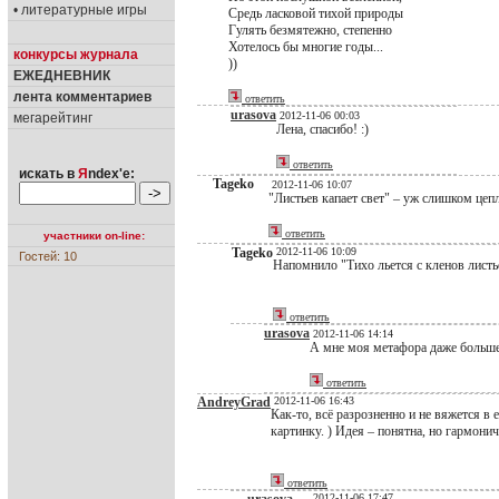
• литературные игры
Средь ласковой тихой природы
Гулять безмятежно, степенно
Хотелось бы многие годы...
конкурсы журнала
))
ЕЖЕДНЕВНИК
лента комментариев
ответить
urasova
2012-11-06 00:03
мегарейтинг
Лена, спасибо! :)
ответить
искать в
Я
ndex'е:
Tageko
2012-11-06 10:07
"Листьев капает свет" – уж слишком цеп
ответить
участники on-line:
Tageko
2012-11-06 10:09
Гостей: 10
Напомнило "Тихо льется с кленов листье
ответить
urasova
2012-11-06 14:14
А мне моя метафора даже больше 
ответить
AndreyGrad
2012-11-06 16:43
Как-то, всё разрозненно и не вяжется 
картинку. ) Идея – понятна, но гармони
ответить
2012-11-06 17:47