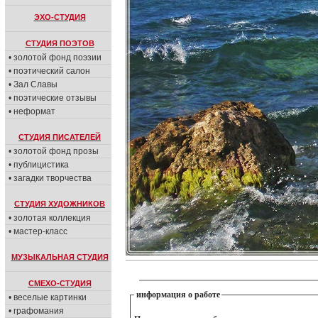
ЭХО-СТУДИЯ
СТУДИЯ ПОЭТОВ
• золотой фонд поэзии
• поэтический салон
• Зал Славы
• поэтические отзывы
• неформат
СТУДИЯ ПИСАТЕЛЕЙ
• золотой фонд прозы
• публицистика
• загадки творчества
СТУДИЯ ХУДОЖНИКОВ
• золотая коллекция
• мастер-класс
МУЗЫКАЛЬНАЯ СТУДИЯ
СМЕХО-СТУДИЯ
информация о работе
• веселые картинки
• графомания