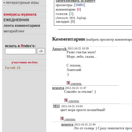
Проголосовать за работу
• литературные игры
просмотры: [
19491
]
комментарии: [
6
]
голосов: [
3
]
конкурсы журнала
(Antosych, MSI, ZigZag)
ЕЖЕДНЕВНИК
закладки: [0]
лента комментариев
мегарейтинг
Комментарии
(выбрать просмотр комментар
искать в
Я
ndex'е:
Antosych
2012-10-25 10:39
Разве счастья мало!
Море, небо, скалы...
участники on-line:
С теплом,
Гостей: 23
Анатолий.
:)
ответить
urasova
2012-10-25 11:47
Спасибо за отклик! :)
ответить
MSI
2012-10-25 14:04
цвет моря просто волшебный!
ответить
urasova
2012-10-25 22:49
Это от солнца :) Сразу появляется проз