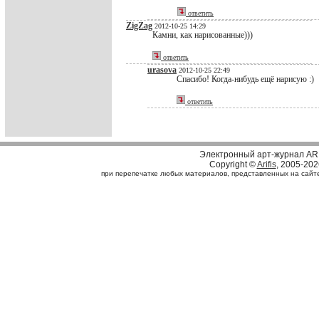
ответить
ZigZag
2012-10-25 14:29
Камни, как нарисованные)))
ответить
urasova
2012-10-25 22:49
Спасибо! Когда-нибудь ещё нарисую :)
ответить
Электронный арт-журнал AR
Copyright ©
Arifis
, 2005-202
при перепечатке любых материалов, представленных на сайте, 