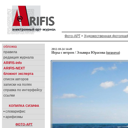
Фото-АРТ
>
Художественная фотогра
обложка
2012-10-24 14:49
правила
Игры с ветром / Эльвира Юрасова (
urasova
)
редакция журнала
ARIFIS-info
ARIFIS-NEXT
блокнот эксперта
список авторов
записки на полях
справка по интерфейсу
ссылки
КОПИЛКА СИЗИФА
• словарифис
• арифизмы
ФОТО-АРТ