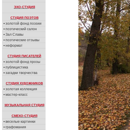
ЭХО-СТУДИЯ
СТУДИЯ ПОЭТОВ
• золотой фонд поэзии
• поэтический салон
• Зал Славы
• поэтические отзывы
• неформат
СТУДИЯ ПИСАТЕЛЕЙ
• золотой фонд прозы
• публицистика
• загадки творчества
СТУДИЯ ХУДОЖНИКОВ
• золотая коллекция
• мастер-класс
МУЗЫКАЛЬНАЯ СТУДИЯ
СМЕХО-СТУДИЯ
• веселые картинки
• графомания