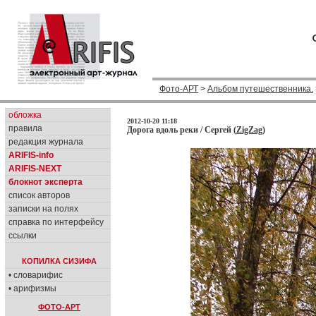
Фото-АРТ
>
Альбом путешественника.
обложка
2012-10-20 11:18
правила
Дорога вдоль реки / Сергей (
ZigZag
)
редакция журнала
ARIFIS-info
ARIFIS-NEXT
блокнот эксперта
список авторов
записки на полях
справка по интерфейсу
ссылки
КОПИЛКА СИЗИФА
• словарифис
• арифизмы
ФОТО-АРТ