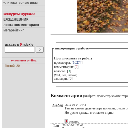
• литературные игры
конкурсы журнала
ЕЖЕДНЕВНИК
лента комментариев
мегарейтинг
искать в
Я
ndex'е:
информация о работе
Проголосовать за работу
участники on-line:
просмотры: [
16274
]
Гостей: 20
комментарии: [
2
]
голосов: [
3
]
(MSI, Leo, urasova)
закладки: [0]
Комментарии
(выбрать просмотр комментар
ZigZag
2012-10-24 14:42
Там на самом деле четыре полоски, русло ра
Но русло далеко, его плохо видно.
ответить
Leo
2012-10-21 22:49