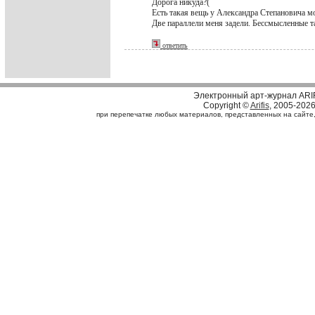
Дорога никуда?(
Есть такая вещь у Александра Степановича м
Две параллели меня задели. Бессмысленные та
ответить
Электронный арт-журнал ARI
Copyright ©
Arifis
, 2005-202
при перепечатке любых материалов, представленных на сайте, с