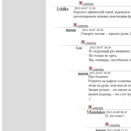
ответить
Uchilka
2012-10-07 15:59
бедолага лирический герой. радовался 
опоэтизировать помимо констатации ф
ответить
marun
2012-10-07 18:28
Говорят, поэзия – зеркало души. 
ответить
Leo
2012-10-07 18:34
В следующий раз напишите, 
Но только не здесь.
Вы, очевидно, постебаться с
ответить
marun
2012-10-07 18:44
Про большое:
Резвится на кафеле солнечны
легко на душе, мои мысли ле
Звенит ручеек – это писает м
шумит водопад – это ссут м
:)
ответить
VKondakov
2012-10-08 06:41
О, это класс!...
ответить
marun
2012-10-08 12:12