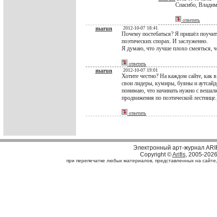
Спасибо, Владим
ответить
marun
2012-10-07 18:41
Почему постебаться? Я пришёл поучит
поэтических спорах. И заслуженно.
Я думаю, что лучше плохо смеяться, ч
ответить
marun
2012-10-07 19:01
Хотите честно? На каждом сайте, как 
свои лидеры, кумиры, буяны и аутсайд
понимаю, что начинать нужно с вешалк
продвижения по поэтической лестнице.
ответить
Электронный арт-журнал ARI
Copyright ©
Arifis
, 2005-202
при перепечатке любых материалов, представленных на сайте, с