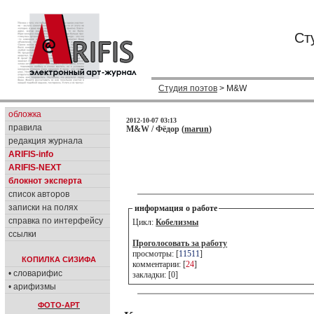
Ст
Студия поэтов
> M&W
обложка
2012-10-07 03:13
правила
M&W / Фёдор (
marun
)
редакция журнала
ARIFIS-info
ARIFIS-NEXT
блокнот эксперта
список авторов
записки на полях
информация о работе
справка по интерфейсу
Цикл:
Кобелизмы
ссылки
Проголосовать за работу
просмотры: [
11511
]
КОПИЛКА СИЗИФА
комментарии: [
24
]
• словарифис
закладки: [0]
• арифизмы
ФОТО-АРТ