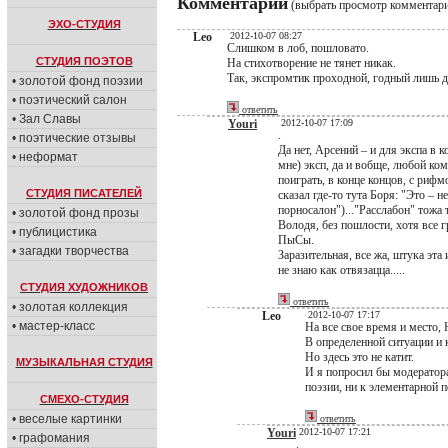
Комментарии
(выбрать просмотр комментар
ЭХО-СТУДИЯ
Leo
2012-10-07 08:27
Слишком в лоб, пошловато.
СТУДИЯ ПОЭТОВ
На стихотворение не тянет никак.
Так, экспромтик проходной, годный лишь д
• золотой фонд поэзии
• поэтический салон
ответить
• Зал Славы
Youri
2012-10-07 17:09
.
• поэтические отзывы
Да нет, Арсений – и для экспа в 
• неформат
мне) эксп, да и вобще, любой ко
поиграть, в конце концов, с рифм
СТУДИЯ ПИСАТЕЛЕЙ
сказал где-то тута Боря: "Это – н
порносалон")..."Расслабон" тожа 
• золотой фонд прозы
Володя, без пошлости, хотя все г
• публицистика
ПыСы.
• загадки творчества
Заразительная, все жа, штука эта 
не знаю как отвязацца.....
СТУДИЯ ХУДОЖНИКОВ
ответить
• золотая коллекция
Leo
2012-10-07 17:17
• мастер-класс
На все свое время и место,
В определенной ситуации и 
Но здесь это не катит.
МУЗЫКАЛЬНАЯ СТУДИЯ
И я попросил бы модератора 
поэзии, ни к элементарной 
СМЕХО-СТУДИЯ
• веселые картинки
ответить
Youri
2012-10-07 17:21
• графомания
.