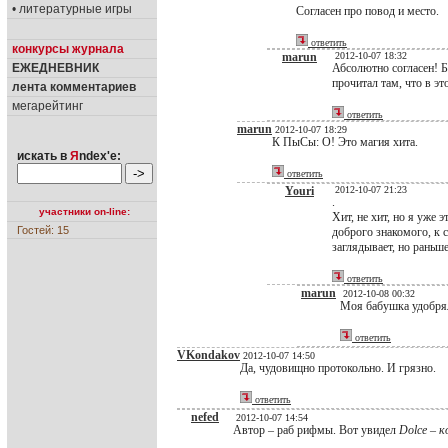
• литературные игры
Согласен про повод и место.
ответить
конкурсы журнала
marun
2012-10-07 18:32
ЕЖЕДНЕВНИК
Абсолютно согласен! 
прочитал там, что в э
лента комментариев
мегарейтинг
ответить
marun
2012-10-07 18:29
К ПыСы: О! Это магия хита.
искать в
Я
ndex'е:
ответить
Youri
2012-10-07 21:23
.
участники on-line:
Хит, не хит, но я уже 
Гостей: 15
доброго знакомого, к с
заглядывает, но раньше
ответить
marun
2012-10-08 00:32
Моя бабушка удобрял
ответить
VKondakov
2012-10-07 14:50
Да, чудовищно протокольно. И грязно.
ответить
nefed
2012-10-07 14:54
Автор – раб рифмы. Вот увидел
Dolce – к