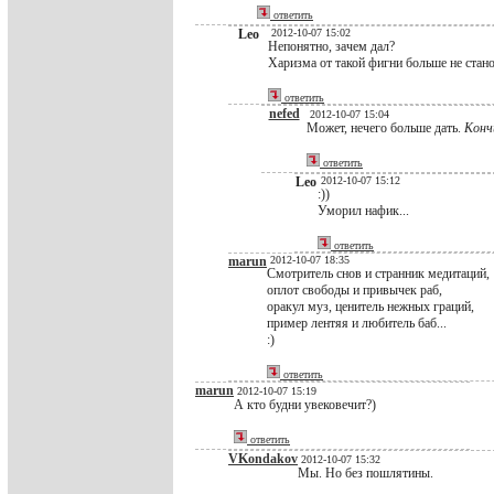
ответить
Leo
2012-10-07 15:02
Непонятно, зачем дал?
Харизма от такой фигни больше не стано
ответить
nefed
2012-10-07 15:04
Может, нечего больше дать.
Конч
ответить
Leo
2012-10-07 15:12
:))
Уморил нафик...
ответить
marun
2012-10-07 18:35
Смотритель снов и странник медитаций,
оплот свободы и привычек раб,
оракул муз, ценитель нежных граций,
пример лентяя и любитель баб...
:)
ответить
marun
2012-10-07 15:19
А кто будни увековечит?)
ответить
VKondakov
2012-10-07 15:32
Мы. Но без пошлятины.