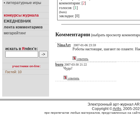
• литературные игры
комментарии: [
2
]
голосов: [
1
]
(buru)
конкурсы журнала
закладки: [0]
ЕЖЕДНЕВНИК
лента комментариев
мегарейтинг
Комментарии
(выбрать просмотр комментар
NinaArt
2007-01-06 23:59
искать в
Я
ndex'е:
Роботы настоящие, шагают по планете. Нас
ответить
buru
2007-03-30 21:22
участники on-line:
Чудо!
Гостей: 10
ответить
Электронный арт-журнал AR
Copyright ©
Arifis
, 2005-202
при перепечатке любых материалов, представленных на сайте, 