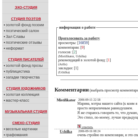
ЭХО-СТУДИЯ
СТУДИЯ ПОЭТОВ
• золотой фонд поэзии
информация о работе
• поэтический салон
• Зал Славы
Проголосовать за работу
• поэтические отзывы
просмотры: [
16859
]
комментарии: [
9
]
• неформат
голосов: [
2
]
(Mistifikator, Uchilka)
СТУДИЯ ПИСАТЕЛЕЙ
рекомендаций в золотой фонд: [
1
]
(Arifis)
• золотой фонд прозы
закладки: [1]
• публицистика
(Uchilka)
• загадки творчества
СТУДИЯ ХУДОЖНИКОВ
Комментарии
(выбрать просмотр комментар
• золотая коллекция
Mistifikator
2006-09-15 22:58
• мастер-класс
Марина, мэтры нашего сайта (к коим я
просто неприличным равнодушием.
МУЗЫКАЛЬНАЯ СТУДИЯ
Я же стараюсь говорить то, что думаю,
Это стихо, по-моему, лучше предыдущ
СМЕХО-СТУДИЯ
ответить
• веселые картинки
Uchilka
2006-09-16 08:24
• графомания
очень стройно по композиции, и это сп