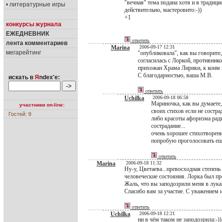
"вечная" тема подана хотя и в традицио
• литературные игры
действительно, мастеровито:-))
+1
конкурсы журнала
ЕЖЕДНЕВНИК
ответить
лента комментариев
Marina
2006-09-17 12:31
мегарейтинг
"опубликовала", как вы говорите,
согласилась с Лоркой, противник
прихожан Храма Лирики, к коим 
С благодарностью, ваша М.В.
искать в
Я
ndex'е:
ответить
Uchilka
2006-09-18 06:58
Мариночка, как вы думаете,
участники on-line:
своих стихов если не состра
Гостей: 9
либо красоты афоризма ради,
сострадание...
очень хорошее стихотворени
попробую проголосовать ещё 
ответить
Marina
2006-09-18 11:32
Ну-у, Цветаева...превосходная степень
человеческие состояния. Лорка был пр
Жаль, что вы заподозрили меня в лука
Спасибо вам за участие. С уважением
ответить
Uchilka
2006-09-18 12:21
ни в чём таком не заподозрила:-)))