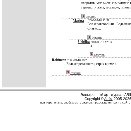
напротив, мне очень симпатично 
героев... и жаль, и стыдно, и пони
ответить
Marina
2006-09-18 12:31
Вот и поговорили...Ведь каж
Славно...
ответить
Uchilka
2006-09-18 12:33
:)
ответить
Robinzon
2006-09-18 18:23
Боль от реальности, страх времени.
ответить
Электронный арт-журнал ARI
Copyright ©
Arifis
, 2005-202
при перепечатке любых материалов, представленных на сайте, с