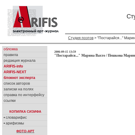
Ст
Студия поэтов
> "Постарайся..." Мари
обложка
2006-09-15 13:59
правила
"Постарайся..." Марина Вахто / Пешкова Марин
редакция журнала
ARIFIS-info
ARIFIS-NEXT
блокнот эксперта
список авторов
записки на полях
справка по интерфейсу
ссылки
КОПИЛКА СИЗИФА
• словарифис
• арифизмы
ФОТО-АРТ