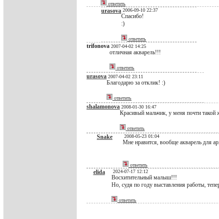
ответить
urasova
2006-09-10 22:37
Спасибо!
:)
ответить
trifonova
2007-04-02 14:25
отличная акварель!!!
ответить
urasova
2007-04-02 23:11
Благодарю за отклик! :)
ответить
shalamonova
2008-01-30 16:47
Красивый мальчик, у меня почти такой 
ответить
Snake
2008-05-23 01:04
Мне нравится, вообще акварель для арх
ответить
elida
2024-07-17 12:12
Восхитительный малыш!!!
Но, судя по году выставления работы, тепе
ответить