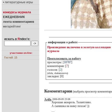
• литературные игры
конкурсы журнала
ЕЖЕДНЕВНИК
лента комментариев
мегарейтинг
искать в
Я
ndex'е:
информация о работе
Произведение включено в золотую коллекцию
журнала
участники on-line:
Гостей: 15
Проголосовать за работу
просмотры: [
18787
]
комментарии: [
7
]
голосов: [
2
]
(elida, shalamonova)
закладки: [0]
Комментарии
(выбрать просмотр комментар
Arifis
2006-09-09 23:08
Хорошая акварель. Талантливо.
А сынишка на маму похож! ))