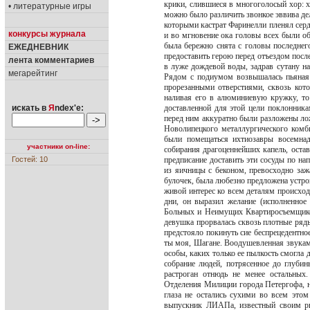
крики, слившиеся в многоголосый хор: хо
• литературные игры
можно было различить звонкое эввива дел
которыми кастрат Фаринелли пленял серд
конкурсы журнала
и во мгновение ока головы всех были о
была бережно снята с головы последне
ЕЖЕДНЕВНИК
предоставить герою перед отъездом посл
лента комментариев
в луже дождевой воды, задрав сутану н
мегарейтинг
Рядом с подиумом возвышалась пьяная
прорезанными отверстиями, сквозь кото
наливая его в алюминиевую кружку, то
искать в
Я
ndex'е:
доставленной для этой цели поклонника
перед ним аккуратно были разложены ло
Новолипецкого металлургического комб
были помещаться ихтиозавры восемнад
участники on-line:
собирания драгоценнейших капель, ост
Гостей: 10
предписание доставить эти сосуды по на
из яичницы с беконом, превосходно за
булочек, была любезно предложена устро
живой интерес ко всем деталям происхо
дни, он выразил желание (исполненное
Больных и Неимущих Квартиросъемщиков в
девушка прорвалась сквозь плотные ряды
предстояло покинуть сие беспрецедентно
ты моя, Шагане. Воодушевленная звуками
особы, каких только ее пылкость смогла д
собрание людей, потрясенное до глуби
растроган отнюдь не менее остальных
Отделения Милиции города Петергофа, не
глаза не остались сухими во всем это
выпускник ЛИАПа, известный своим ры