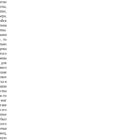
егко
оты,
тве,
ера,
ийся
лена
твы.
лыми
, то
льно
рева
того
лжны
 для
имел
вшая
яных
ха и
наши
ства
я-то
 миг
гане
 его
тное
 был
рого
ичьи
вец,
тную