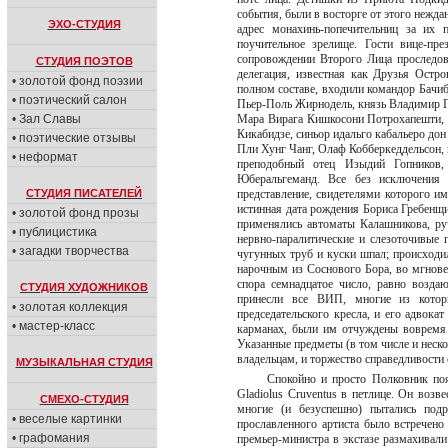
события, были в восторге от этого нежда
ЭХО-СТУДИЯ
адрес монахинь-попечительниц за их
поучительное зрелище. Гости вице-пр
сопровождении Второго Лица проследов
СТУДИЯ ПОЭТОВ
делегация, известная как Друзья Остро
• золотой фонд поэзии
полном составе, входили командор Бачиб
• поэтический салон
Пьер-Поль Жирнодель, князь Владимир Г
• Зал Славы
Мара Вирага Кишкосони Потрохапешти, 
Кикабидзе, синьор идальго кабальеро до
• поэтические отзывы
Пли Хунг Чанг, Олаф Кобберкеддельсон, 
• неформат
преподобный отец Изыдий Гопников, 
Юберальгеманд. Все без исключения 
СТУДИЯ ПИСАТЕЛЕЙ
представление, свидетелями которого и
истинная дата рождения Бориса Гребенщи
• золотой фонд прозы
применялись автоматы Калашникова, ру
• публицистика
нервно-паралитические и слезоточивые 
• загадки творчества
чугунных труб и куски шпал; происход
нарочным из Соснового Бора, во мгнове
спора семнадцатое число, равно возд
СТУДИЯ ХУДОЖНИКОВ
принесли все ВИП, многие из котор
• золотая коллекция
председательского кресла, и его адвока
• мастер-класс
карманах, были им отчуждены вовремя 
Указанные предметы (в том числе и неск
владельцам, и торжество справедливост
МУЗЫКАЛЬНАЯ СТУДИЯ
Спокойно и просто Полковник по
Gladiolus Cruventus в петлице. Он воз
СМЕХО-СТУДИЯ
многие (и безуспешно) пытались под
• веселые картинки
прославленного артиста было встречен
• графомания
премьер-министра в экстазе размахивал