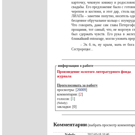
карточку, чековую книжку и родословно
свадьбы. Его предложение было с готов
черепом и костями, и этот дар, столь 
ЛИАПа – заметим попутно, носитель одн
бесценное обручальное кольцо с изумруд
Что говорить, даже сам глава Петергоф
прощания, тот самый, что, не моргнув г
был сдержать чувств. Его рука в желе
ближайший entourage, могли уловить пр
- Эх б..ть, ну краля, мать ее бо
Сестрорецке...
информация о работе
Произведение золотого литературного фонда
журнала
Проголосовать за работу
просмотры: [
26009
]
комментарии: [
2
]
голосов: [
1
]
(Neledy)
закладки: [0]
Комментарии
(выбрать просмотр комментар
Neledy
2012-03-18 10:40