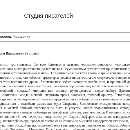
Студия писателей
дворец. Прощание.
дим Васильевич (
kuniaev
)
азимо трогательным. Со всех ближних и дальних колоколен доносился несмолка
наченного места расставания раскатывалась неумолкаемым предвестием приглушенная д
 гулкими артиллерийскими залпами. Оглушительные раскаты грома и яркие вспышки мол
ствовали о том, что небесная артиллерия решила явить всю свою сверхъестественную 
ез того вселявшего дрожь. Разгневанные небеса разверзли хляби свои, и проливной д
ловы собравшихся толп, в которых, по самым скромным подсчетам, было не менее пят
ргофской городской милиции под личным руководством генерал-майора Прокоп
скоплении народа, а чтобы скоротать время ожидания, духовой оркестр Ленинград
нструменты разноцветными лентами, предлагал слуху собравшихся великолепное исполн
однила нам с колыбели рыдающая муза Сперанцы. Скоростные экскурсионные поез
сы с мягкой обивкой представлены были к услугам наших провинциальных сороди
е оживление вызвали любимцы петергофской публики, уличные певцы Иванушки, со с
олнившие «В ночь перед тем, когда вздернули Ларри Лаффера». Два наших неподража
ди ценителей юмора, продавая листовки со словами и музыкой государственного гимна, 
 к истинно русской шутке, лишенной тени вульгарности, не попрекнет их оболом, добыт
ышей Женского и Мужского Пола, гроздьями облепившие окна, что выходили к м