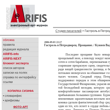
Студия писателей
> Гастроль в Петро
обложка
2006-09-03 22:17
правила
Гастроль в Петродворец. Прощание. / Куняев Ва
редакция журнала
ARIFIS-info
Последнее прощание было невыр
прощальный звон, а повсюду вокруг наз
ARIFIS-NEXT
сотен и сотен барабанов, перемежаемая
блокнот эксперта
озарявшие прекрасную сцену, свидетель
список авторов
ради вящей грандиозности зрелища, и б
записки на полях
потоками низвергался на обнаженные го
тысяч человек. Сводный отряд Пете
справка по интерфейсу
поддерживал порядок в этом обширном 
ссылки
Государственной Филармонии, украсив и
той бесподобной мелодии, которую ср
КОПИЛКА СИЗИФА
комфортабельные пассажирские автобу
прибывавших большими группами. Бурно
• словарифис
неизменным заразительным весельем исп
• арифизмы
комика сделали фантастический сбор сре
один из тех, кто лелеет в сердце любовь
ФОТО-АРТ
поте лица. Детишки из Приюта Подкид