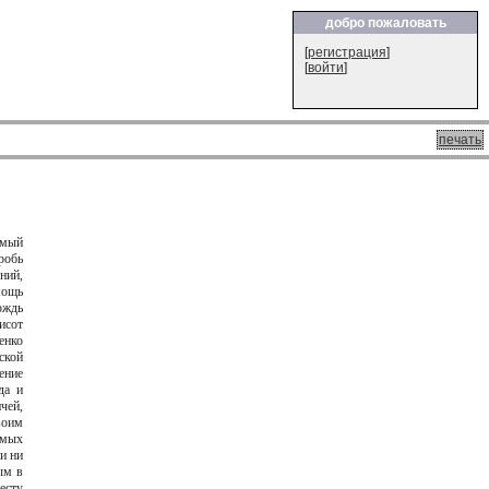
добро пожаловать
[
регистрация
]
[
войти
]
печать
емый
робь
ний,
мощь
ождь
исот
енко
ской
ение
да и
чей,
воим
емых
и ни
ым в
есту