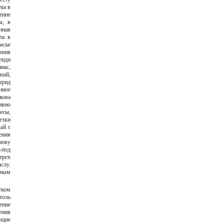
лы в
тине
м, в
нная
ла в
мсье
финя
енди
нас,
кий,
фрид
нное
кова
ивно
есы,
езки
ый с
ения
нову
-под
трех
слу.
нным
тком
толь
ение
ения
ющие