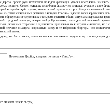
е дерево, просил руки несчастной молодой красавицы, умоляя немедленно назначить 
ностью принято. Каждой женщине из публики был вручен изящный сувенир в виде брош
щедрый и подобающий случаю, вызвал новый прилив восторга. Когда же галантный пит
ой из самых скандальных фамилий в истории России – надел на палец зардевшейся нев
ами, образующими треугольник с четырьмя гранями, общий энтузиазм перешел все гран
ской городской милиции, генерал-майор Прокопенко, руководивший печальной церемо
лазом, дюжинами отправлял в ад бандитов, привязывая их к жерлам минометов, не в с
зной перчатке смахнула непрошеную слезу, и те избранные бюргеры, что составляли
ерывистый шепот:
га душу, так бы и завыл, глядя на нее как вспомнишь старую жопу что поджидает до
По мотивам Джойса, а, вернее, по тексту «Улисс’а»…
иев
списком, новые сверху
)