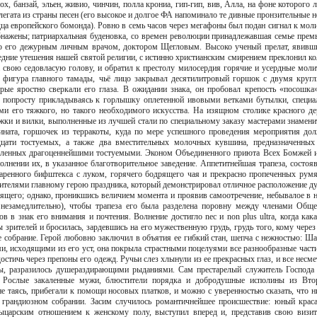
х, банзай, эльен, живио, чинчин, полла крониа, гип-гип, вив, Алла, на фоне которого л
егата из страны песен (его высокое и долгое ФА напоминало те дивные пронзительные н
ца европейского бомонда). Ровно в семь часов через мегафоны был подан сигнал к моли
бнажены; патриархальная буденовка, со времен революции принадлежавшая семье премь
го его дежурным личным врачом, доктором Щегловым. Высоко ученый прелат, явивш
едние утешения нашей святой религии, с истинно христианским смирением преклонил ко
а свою седовласую голову, и обратил к престолу милосердия горячие и усердные моли
 фигура главного тамады, чьё лицо закрывал десятилитровый горшок с двумя круг
рые яростно сверкали его глаза. В ожидании знака, он пробовал крепость «посошка»
 попросту прикладываясь к горлышку оплетенной ивовыми ветками бутылки, специа
ми его тяжкого, но такого необходимого искусства. На изящном столике красного де
жки и вилки, выполненные из лучшей стали по специальному заказу мастерами знамени
ината, горшочек из терракоты, куда по мере успешного проведения мероприятия до
цати тостуемых, а также два вместительных молочных кувшина, предназначенных
авленных драгоценнейшими тостуемыми. Эконом Объединенного приюта Всех Бомжей 
полнении их, в указанное благотворительное заведение. Аппетитнейшая трапеза, состоя
жаренного бифштекса с луком, горячего бодрящего чая и прекрасно пропеченных рум
ителями главному герою праздника, который демонстрировал отличное расположение ду
дящего; однако, проникшись величием момента и проявив самоотречение, небывалое в 
 незамедлительно), чтобы трапеза его была разделена поровну между членами Обще
 знак его внимания и почтения. Волнение достигло nec и non plus ultra, когда кака
 зрителей и бросилась, зардевшись на его мужественную грудь, грудь того, кому через
е собрание. Герой любовно заключил в объятия ее гибкий стан, шепча с нежностью: Ша
, исходящими из его уст, она покрыла страстными поцелуями все разнообразные части
остичь через препоны его одежд. Ручьи слез хлынули из ее прекрасных глаз, и все несме
ны, разразилось душераздирающими рыданиями. Сам престарелый служитель Господа
. Рослые закаленные мужи, блюстители порядка и добродушные исполины из Вто
 таясь, прибегали к помощи носовых платков, и можно с уверенностью сказать, что н
м грандиозном собрании. Засим случилось романтичнейшее происшествие: юный краса
царским отношением к женскому полу, выступил вперед и, представив свою визи