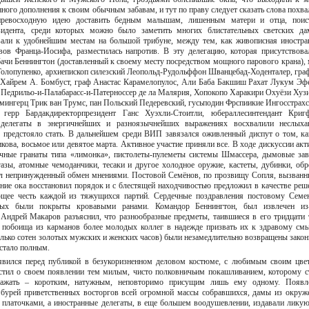
нного дополнения к своим обычным забавам, и тут по праву следует сказать слова похва
 превосходную идею доставить бедным малышам, лишенным матери и отца, поис
езидента, среди которых можно было заметить многих блистательных светских да
али к удобнейшим местам на большой трибуне, между тем, как живописная иностра
вов Франца-Иосифа, разместилась напротив. В эту делегацию, которая присутствова
ачи Беннингтон (доставленный к своему месту посредством мощного парового крана), 
олопупенко, архиепископ силезский Леопольд-Рудольффон Шванцебад-Ходенталер, гра
Хайрем А. Бомбуст, граф Анастас Карамелопулос, Али Баба Бакшиш Рахат Лукум Эф
н Педрильо-и-Палабарасс-и-Патерноссер де ла Малярия, Хопокопо Харакири Охуёзи Хузи
мингерц Трик ван Трумс, пан Польский Педеревский, гусьподин Фрспиикие Ингосстрахс
герр Бардакдиректорпрезидент Ганс Хуэхли-Стоитли, юбераллесинтендант Криг
делегаты в энергичнейших и разноязычнейших выражениях восхвалили неслыха
м предстояло стать. В дальнейшем среди ВИП завязался оживленный диспут о том, ка
кова, восьмое или девятое марта. Активное участие приняли все. В ходе дискуссии акт
чные гранаты типа «лимонка», пистолеты-пулеметы системы Шмассера, дымовые зав
газы, атомные чемоданчики, тесаки и другое холодное оружие, кастеты, дубинки, обр
ил непринужденный обмен мнениями. Постовой Семёнов, по прозвищу Сопля, вызванн
ние ока восстановил порядок и с блестящей находчивостью предложил в качестве реш
ающее честь каждой из тяжущихся партий. Сердечные поздравления постовому Семе
ых были покрыты кровавыми ранами. Командор Беннингтон, был извлечен из
т Андрей Макаров разъяснил, что разнообразные предметы, таившиеся в его тридцати 
побоища из карманов более молодых коллег в надежде призвать их к здравому смы
олько сотен золотых мужских и женских часов) были незамедлительно возвращены зако
и стало полным.
явился перед публикой в безукоризненном деловом костюме, с любимым своим цве
вестил о своем появлении тем милым, чисто полковничьим покашливанием, которому с
ражать – коротким, натужным, неповторимо присущим лишь ему одному. Появл
о бурей приветственных восторгов всей огромной массы собравшихся, дамы из окруж
и платочками, а иностранные делегаты, в еще большем воодушевлении, издавали лику