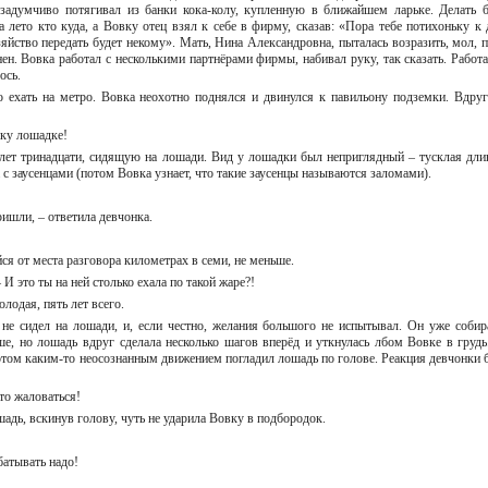
и задумчиво потягивал из банки кока-колу, купленную в ближайшем ларьке. Делать 
а лето кто куда, а Вовку отец взял к себе в фирму, сказав: «Пора тебе потихоньку к 
яйство передать будет некому». Мать, Нина Александровна, пыталась возразить, мол, п
ен. Вовка работал с несколькими партнёрами фирмы, набивал руку, так сказать. Работа
лось.
 ехать на метро. Вовка неохотно поднялся и двинулся к павильону подземки. Вдруг
овку лошадке!
лет тринадцати, сидящую на лошади. Вид у лошадки был неприглядный – тусклая дли
 с заусенцами (потом Вовка узнает, что такие заусенцы называются заломами).
пришли, – ответила девчонка.
ся от места разговора километрах в семи, не меньше.
 И это ты на ней столько ехала по такой жаре?!
олодая, пять лет всего.
не сидел на лошади, и, если честно, желания большого не испытывал. Он уже собир
льше, но лошадь вдруг сделала несколько шагов вперёд и уткнулась лбом Вовке в грудь
потом каким-то неосознанным движением погладил лошадь по голове. Реакция девчонки 
что жаловаться!
шадь, вскинув голову, чуть не ударила Вовку в подбородок.
абатывать надо!