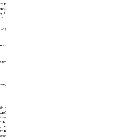
крыт
жили
у. В
чу о
то у
яет,
мясо
сто.
бе в
елей
обум
лько
о…».
иные
всем