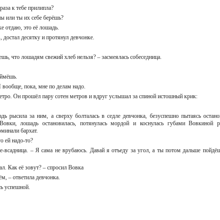
араза к тебе прилипла?
ны или ты их себе берёшь?
ке отдаю, это её лошадь.
, достал десятку и протянул девчонке.
аешь, что лошадям свежий хлеб нельзя? – засмеялась собеседница.
поймёшь.
И вообще, пока, мне по делам надо.
етро. Он прошёл пару сотен метров и вдруг услышал за спиной истошный крик:
дь рысила за ним, а сверху болталась в седле девчонка, безуспешно пытаясь остано
овки, лошадь остановилась, потянулась мордой и коснулась губами Вовкиной р
оминали бархат.
го ей надо-то?
е-всадница. – Я сама не врубаюсь. Давай я отъеду за угол, а ты потом дальше пойдёш
здал. Как её зовут? – спросил Вовка
ём, – ответила девчонка.
сь успешной.