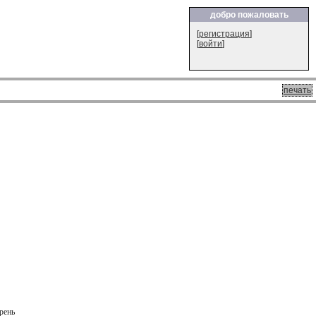
добро пожаловать
[
регистрация
]
[
войти
]
печать
рень