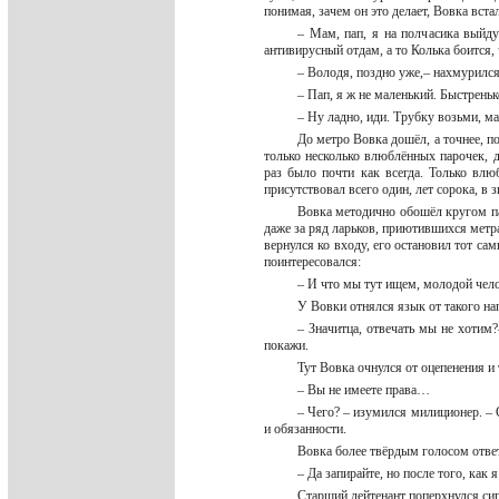
понимая, зачем он это делает, Вовка вст
– Мам, пап, я на полчасика выйду
антивирусный отдам, а то Колька боится,
– Володя, поздно уже,– нахмурился
– Пап, я ж не маленький. Быстрень
– Ну ладно, иди. Трубку возьми, ма
До метро Вовка дошёл, а точнее, по
только несколько влюблённых парочек, 
раз было почти как всегда. Только вл
присутствовал всего один, лет сорока, в 
Вовка методично обошёл кругом па
даже за ряд ларьков, приютившихся метра
вернулся ко входу, его остановил тот са
поинтересовался:
– И что мы тут ищем, молодой чел
У Вовки отнялся язык от такого нап
– Значитца, отвечать мы не хотим?
покажи.
Тут Вовка очнулся от оцепенения и
– Вы не имеете права…
– Чего? – изумился милиционер. – С
и обязанности.
Вовка более твёрдым голосом отве
– Да запирайте, но после того, как 
Старший лейтенант поперхнулся сиг