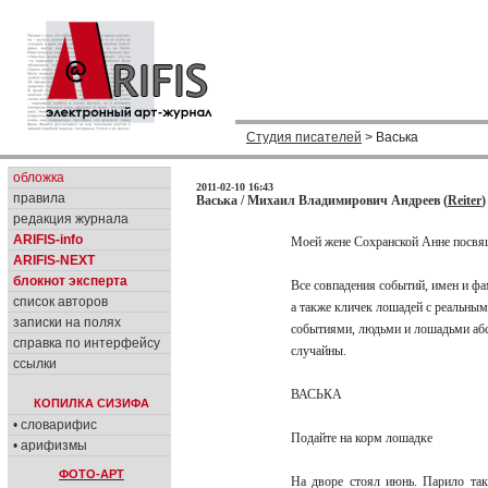
Студия писателей
> Васька
обложка
2011-02-10 16:43
правила
Васька / Михаил Владимирович Андреев (
Reiter
)
редакция журнала
ARIFIS-info
Моей жене Сохранской Анне посвя
ARIFIS-NEXT
блокнот эксперта
Все совпадения событий, имен и ф
список авторов
а также кличек лошадей с реальны
записки на полях
событиями, людьми и лошадьми а
справка по интерфейсу
случайны.
ссылки
ВАСЬКА
КОПИЛКА СИЗИФА
• словарифис
Подайте на корм лошадке
• арифизмы
ФОТО-АРТ
На дворе стоял июнь. Парило так,