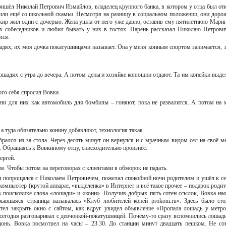
шёл Николай Петрович Измайлов, владелец крупного банка, в котором у отца был от
или ещё со школьной скамьи. Несмотря на разницу в социальном положении, они доро
нкир жил один с дочерью. Жена ушла от него уже давно, оставив ему пятилетнюю Марин
 собеседников и любил бывать у них в гостях. Парень рассказал Николаю Петрови
лся:
адях, их моя дочка покатушницами называет. Она у меня конным спортом занимается, э
лошадях с утра до вечера. А потом деньги хозяйке конюшни отдают. Та им копейки выдел
ого себя спросил Вовка.
ни для них как автомобиль для бомбилы – гоняют, пока не развалится. А потом на 
, а туда обязательно конину добавляют, технология такая.
рался из-за стола. Через десять минут он вернулся и с мрачным видом сел на своё ме
. Обращаясь к Вовкиному отцу, снисходительно произнёс:
Сергей.
ям. Чтобы потом на переговорах с клиентами в обморок не падать.
 попрощался с Николаем Петровичем, пожелал спокойной ночи родителям и ушёл к се
компьютер (крутой аппарат, «выделенка» в Интернет и всё такое прочее – подарок родит
 в поисковике слова «лошади» и «кони». Получив добрых пять сотен ссылок, Вовка на
вшаяся страница называлась «Клуб любителей коней prokoni.ru». Здесь было сто
отел закрыть окно с сайтом, как вдруг увидел объявление «Пропала лошадь у метр
 сегодня разговаривал с девчонкой-покатушницей. Почему-то сразу вспомнились лошад
донь. Вовка посмотрел на часы – 23.30. До станции минут двадцать пешком. Не со