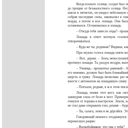
Когда взошло солнце, солдат был п
до трещин от безжалостного солнца. Нес
шагах в пятистах, он увидел небольшую 
собрав последние силы, заковылял к спа
морда, а потом и вся лошадь. Она был
остановился. Остановилась и лошадь.
– Откуда тебя занесло сюда?– прош
Лошадь в ответ мотнула головой
отворачиваться.
– Куда же ты, родимая? Видишь, как
При звуках голоса лошадь опять мо
– Вот, держи. – Боец непослушно
протянул лошади. Та, раздув ноздри, выт
– Умница,– прошептал раненый.– А 
его мнению, должен был быть ближайший 
шерсть и гриву. Лошадь несколько раз н
вместе с автоматом на лошадиную спину и
– Поехали, родная, я ж в этом пекл
Лошадь, поняв этот жест, как сиг
зажмурив глаза от боли в ноге. Примерн
очнулся от взрыва и выстрелов. Земля, к
не стал даже открывать глаз, решив – буд
– Ты, салага, лежи и не дёргайся.
Говоривший немного отодвинулся и
переносную рацию:
– Воскобойников, что там у тебя?