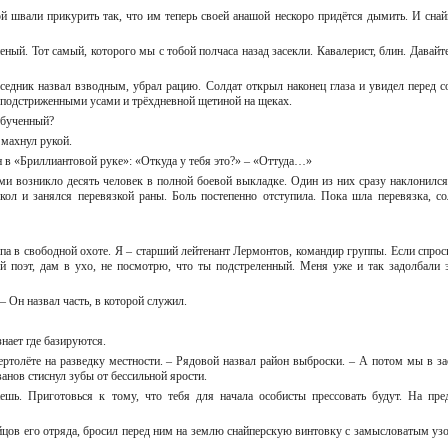
ой швали прикурить так, что им теперь своей анашой нескоро придётся дымить. И снай
еный. Тот самый, которого мы с тобой полчаса назад засекли. Кавалерист, блин. Давайте
седник назвал взводным, убрал рацию. Солдат открыл наконец глаза и увидел перед с
 подстриженными усами и трёхдневной щетиной на щеках.
еобученный?
 махнул рукой.
н в «Бриллиантовой руке»: «Откуда у тебя это?» – «Оттуда…»
 возникло десять человек в полной боевой выкладке. Один из них сразу наклонился
кол и занялся перевязкой раны. Боль постепенно отступила. Пока шла перевязка, со
ппа в свободной охоте. Я – старший лейтенант Лермонтов, командир группы. Если спрос
й поэт, дам в ухо, не посмотрю, что ты подстреленный. Меня уже и так задолбали 
 Он назвал часть, в которой служил.
знает где базируются.
ертолёте на разведку местности. – Рядовой назвал район выброски. – А потом мы в за
анов стиснул зубы от бессильной ярости.
ешь. Приготовься к тому, что тебя для начала особисты прессовать будут. На пре
цов его отряда, бросил перед ним на землю снайперскую винтовку с замысловатым уз