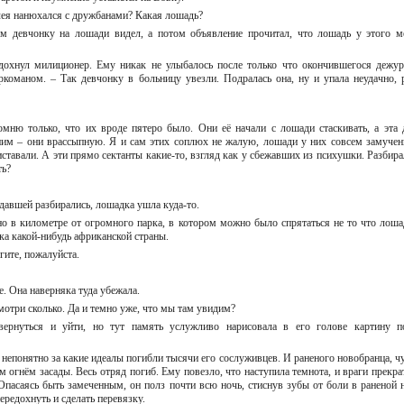
клея нанюхался с дружбанами? Какая лошадь?
м девчонку на лошади видел, а потом объявление прочитал, что лошадь у этого м
здохнул милиционер. Ему никак не улыбалось после только что окончившегося дежур
команом. – Так девчонку в больницу увезли. Подралась она, ну и упала неудачно, 
мню только, что их вроде пятеро было. Они её начали с лошади стаскивать, а эта 
ним – они врассыпную. Я и сам этих соплюх не жалую, лошади у них совсем замучен
ставали. А эти прямо сектанты какие-то, взгляд как у сбежавших из психушки. Разбира
ть?
радавшей разбирались, лошадка ушла куда-то.
о в километре от огромного парка, в котором можно было спрятаться не то что лоша
ика какой-нибудь африканской страны.
гите, пожалуйста.
. Она наверняка туда убежала.
смотри сколько. Да и темно уже, что мы там увидим?
ернуться и уйти, но тут память услужливо нарисовала в его голове картину п
непонятно за какие идеалы погибли тысячи его сослуживцев. И раненого новобранца, ч
гнём засады. Весь отряд погиб. Ему повезло, что наступила темнота, и враги прекра
 Опасаясь быть замеченным, он полз почти всю ночь, стиснув зубы от боли в раненой н
передохнуть и сделать перевязку.