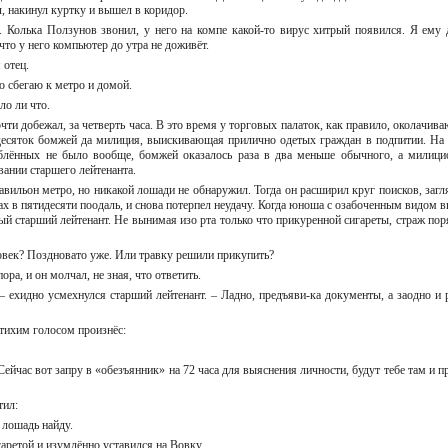
ал, накинул куртку и вышел в коридор.
. Колька Ползунов звонил, у него на компе какой-то вирус хитрый появился. Я ему 
 что у него компьютер до утра не доживёт.
 отец.
ко сбегаю к метро и домой.
ло ли что.
чти добежал, за четверть часа. В это время у торговых палаток, как правило, околачива
десяток бомжей да милиция, выискивающая прилично одетых граждан в подпитии. На 
юблённых не было вообще, бомжей оказалось раза в два меньше обычного, а милици
звании старшего лейтенанта.
вильон метро, но никакой лошади не обнаружил. Тогда он расширил круг поисков, загл
х в пятидесяти поодаль, и снова потерпел неудачу. Когда юноша с озабоченным видом в
мый старший лейтенант. Не вынимая изо рта только что прикуренной сигареты, страж пор
овек? Поздновато уже. Или травку решили прикупить?
ора, и он молчал, не зная, что ответить.
– ехидно усмехнулся старший лейтенант. – Ладно, предъяви-ка документы, а заодно и 
 тихим голосом произнёс:
ейчас вот запру в «обезъянник» на 72 часа для выяснения личности, будут тебе там и пр
тил:
я лошадь найду.
аретой и изумлённо уставился на Вовку.