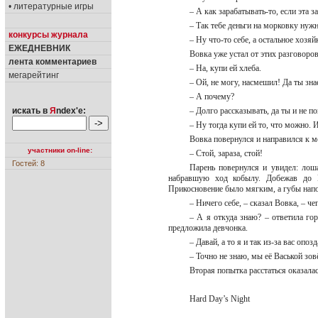
• литературные игры
– А как зарабатывать-то, если эта з
– Так тебе деньги на морковку нуж
конкурсы журнала
– Ну что-то себе, а остальное хозяй
ЕЖЕДНЕВНИК
Вовка уже устал от этих разговоров
лента комментариев
– На, купи ей хлеба.
мегарейтинг
– Ой, не могу, насмешил! Да ты зн
– А почему?
искать в
Я
ndex'е:
– Долго рассказывать, да ты и не 
– Ну тогда купи ей то, что можно. 
Вовка повернулся и направился к м
участники on-line:
– Стой, зараза, стой!
Гостей: 8
Парень повернулся и увидел: лоша
набравшую ход кобылу. Добежав до В
Прикосновение было мягким, а губы нап
– Ничего себе, – сказал Вовка, – че
– А я откуда знаю? – ответила гор
предложила девчонка.
– Давай, а то я и так из-за вас опо
– Точно не знаю, мы её Васькой зов
Вторая попытка расстаться оказала
Hard Day’s Night