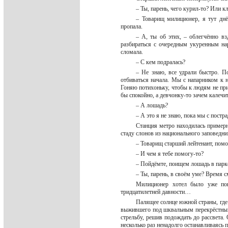
– Ты, парень, чего курил-то? Или 
– Товарищ милиционер, я тут днё
пропала.
– А, ты об этих, – облегчённо в
разбираться с очередным укуренным нар
сломала.
– С кем подралась?
– Не знаю, все удрали быстро. По
отбиваться начала. Мы с напарником к 
Гоняю потихоньку, чтобы к людям не при
бы спокойно, а девчонку-то зачем калечи
– А лошадь?
– А это я не знаю, пока мы с пост
Станция метро находилась примерн
стаду слонов из национального заповедн
– Товарищ старший лейтенант, помо
– И чем я тебе помогу-то?
– Пойдёмте, поищем лошадь в парке
– Ты, парень, в своём уме? Время 
Милиционер хотел было уже пов
тридцатилетней давности…
Палящее солнце южной страны, где 
выжившего под шквальным перекрёстным о
стрельбу, решив подождать до рассвета.
несколько раз ненадолго останавливаясь 