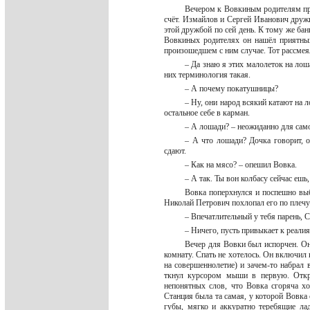
Вечером к Вовкиным родителям при
счёт. Измайлов и Сергей Иванович друж
этой дружбой по сей день. К тому же ба
Вовкиных родителях он нашёл приятных
произошедшем с ним случае. Тот рассмея
– Да знаю я этих малолеток на лош
них терминология такая.
– А почему покатушницы?
– Ну, они народ всякий катают на 
остальное себе в карман.
– А лошади? – неожиданно для сам
– А что лошади? Дочка говорит, о
сдают.
– Как на мясо? – опешил Вовка.
– А так. Ты вон колбасу сейчас ешь
Вовка поперхнулся и поспешно выб
Николай Петрович похлопал его по плечу
– Впечатлительный у тебя парень, 
– Ничего, пусть привыкает к реали
Вечер для Вовки был испорчен. Он
комнату. Спать не хотелось. Он включил 
на совершеннолетие) и зачем-то набрал
ткнул курсором мыши в первую. Откры
непонятных слов, что Вовка сгоряча х
Станция была та самая, у которой Вовка
губы, мягко и аккуратно теребящие ла