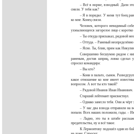
– Всё в норме, взводный. Дали эт
сняли. У тебя как?
– Я в порядке. У меня тут боец ран
ко мне. Конец связи.
Человек, которого невидимый собе
ухмыляющееся загорелое лицо с коротко
– Ты откуда прискакал, рядовой н
– Оттуда. – Раненый неопределённо
– Ясно. Ты, блин, прям как Никули
Совершенно бесшумно рядом с ними
раненым, достав шприц, ловко сделал у
спросил командира:
– Вы кто?
– Кони в пальто, сынок. Разведгру
какое отношение ко мне имеет известны
вопросом. А вот ты кто такой?
– Рядовой Иванов Иван Иванович. –
Старший лейтенант присвистнул.
– Однако занесло тебя. Они ж чёрт 
– У нас два взвода отправили на в
попали. Всех наших положили, гады. – Ив
– Ладно, это ты в штабе расскаж
предательства, ну и всё такое.
К Лермонтову подошёл один из бой
на ложе. Спросил: