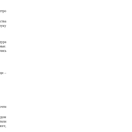
етро
ства
руку
дура
ные.
лись
ди –
очти
удом
тили
оге,