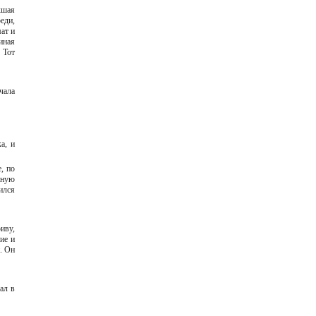
хшая
еди,
ат и
иная
 Тот
чала
а, и
, по
нную
ился
иву,
ие и
. Он
ал в