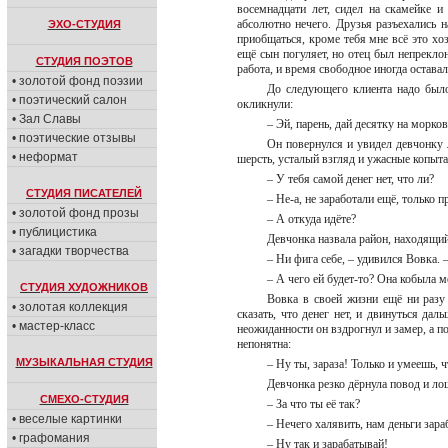
восемнадцати лет, сидел на скамейке 
абсолютно нечего. Друзья разъехались н
ЭХО-СТУДИЯ
приобщаться, кроме тебя мне всё это хоз
ещё сын погуляет, но отец был непреклон
СТУДИЯ ПОЭТОВ
работа, и время свободное иногда остава
• золотой фонд поэзии
До следующего клиента надо было
• поэтический салон
окликнули:
• Зал Славы
– Эй, парень, дай десятку на морк
• поэтические отзывы
Он повернулся и увидел девчонку 
• неформат
шерсть, усталый взгляд и ужасные копыта
– У тебя самой денег нет, что ли?
СТУДИЯ ПИСАТЕЛЕЙ
– Не-а, не заработали ещё, только 
• золотой фонд прозы
– А откуда идёте?
• публицистика
Девчонка назвала район, находящий
• загадки творчества
– Ни фига себе, – удивился Вовка. –
– А чего ей будет-то? Она кобыла м
СТУДИЯ ХУДОЖНИКОВ
Вовка в своей жизни ещё ни разу 
• золотая коллекция
сказать, что денег нет, и двинуться да
• мастер-класс
неожиданности он вздрогнул и замер, а 
непонятна:
МУЗЫКАЛЬНАЯ СТУДИЯ
– Ну ты, зараза! Только и умеешь, 
Девчонка резко дёрнула повод и ло
СМЕХО-СТУДИЯ
– За что ты её так?
• веселые картинки
– Нечего халявить, нам деньги зар
• графомания
– Ну так и зарабатывай!