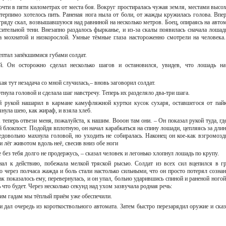
очти в пяти километрах от места боя. Вокруг простиралась чужая земля, местами высо
терпимо хотелось пить. Раненая нога ныла от боли, от жажды кружилась голова. Впер
гряду скал, возвышавшуюся над равниной на несколько метров. Боец, опираясь на автом
сительной тени. Внезапно раздалось фырканье, и из-за скалы появилась сначала лошад
а мохнатой и низкорослой. Умные тёмные глаза настороженно смотрели на человека.
ептал запёкшимися губами солдат.
. Он осторожно сделал несколько шагов и остановился, увидев, что лошадь на
ая тут незадача со мной случилась,– вновь заговорил солдат.
тнула головой и сделала шаг навстречу. Теперь их разделяло два-три шага.
й рукой нашарил в кармане камуфляжной куртки кусок сухаря, оставшегося от пайк
янула шею, как жираф, и взяла хлеб.
теперь отвези меня, пожалуйста, к нашим. Вооон там они. – Он показал рукой туда, где
блокпост. Подойдя вплотную, он начал карабкаться на спину лошади, цепляясь за дли
едовольно махнула головой, но уходить не собиралась. Наконец он кое-как взгромозд
 лёг животом вдоль неё, свесив вниз обе ноги
е без тебя долго не продержусь, – сказал человек и легонько хлопнул лошадь по крупу.
нал к действию, побежала мелкой тряской рысью. Солдат из всех сил вцепился в гр
о через полчаса жажда и боль стали настолько сильными, что он просто потерял сознан
ак показалось ему, перевернулась, и он упал, больно ударившись спиной и раненой ногой
ь что будет. Через несколько секунд над ухом зазвучала родная речь:
 Этим гадам мы тёплый приём уже обеспечили.
 дал очередь из короткоствольного автомата. Затем быстро перезарядил оружие и сказ