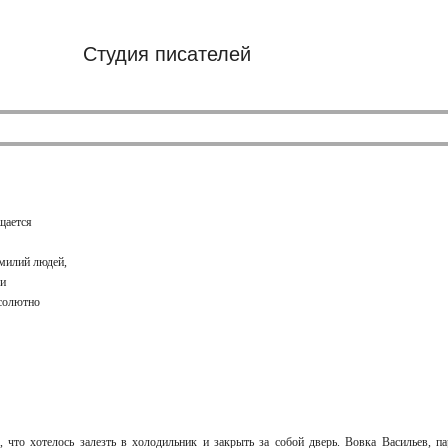
Студия писателей
щается
амилий людей,
ми
бсолютно
 что хотелось залезть в холодильник и закрыть за собой дверь. Вовка Васильев, па