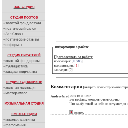
ЭХО-СТУДИЯ
СТУДИЯ ПОЭТОВ
• золотой фонд поэзии
• поэтический салон
• Зал Славы
• поэтические отзывы
• неформат
информация о работе
СТУДИЯ ПИСАТЕЛЕЙ
Проголосовать за работу
• золотой фонд прозы
просмотры: [
10583
]
комментарии: [
1
]
• публицистика
закладки: [0]
• загадки творчества
СТУДИЯ ХУДОЖНИКОВ
Комментарии
(выбрать просмотр комментар
• золотая коллекция
• мастер-класс
AndreyGrad
2010-10-11 13:57
Без весёлых комаров очень скучно.
МУЗЫКАЛЬНАЯ СТУДИЯ
Что за лёд такой на небе не потухнет до 
ответить
СМЕХО-СТУДИЯ
• веселые картинки
• графомания