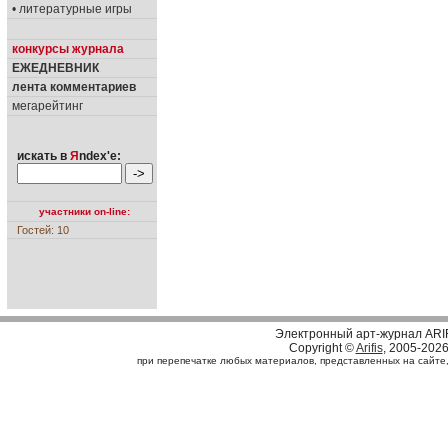
• литературные игры
конкурсы журнала
ЕЖЕДНЕВНИК
лента комментариев
мегарейтинг
искать в
Я
ndex'е:
участники on-line:
Гостей: 10
Электронный арт-журнал ARI
Copyright ©
Arifis
, 2005-202
при перепечатке любых материалов, представленных на сайте, с