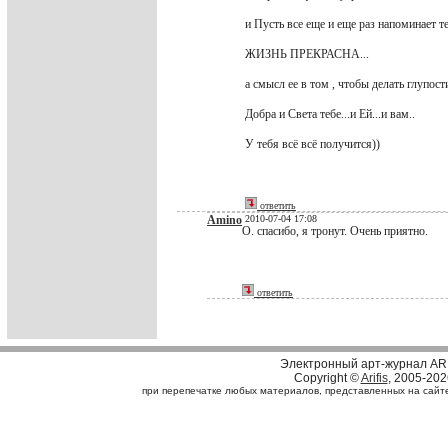
и Пусть все еще и еще раз напоминает т
ЖИЗНЬ ПРЕКРАСНА...
а смысл ее в том , чтобы делать глупост
Добра и Света тебе...и Ей...и вам..
У тебя всё всё получится))
ответить
Amino
2010-07-04 17:08
О. спасибо, я тронут. Очень приятно.
ответить
Электронный арт-журнал AR
Copyright ©
Arifis
, 2005-202
при перепечатке любых материалов, представленных на сайте, 