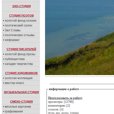
ЭХО-СТУДИЯ
СТУДИЯ ПОЭТОВ
• золотой фонд поэзии
• поэтический салон
• Зал Славы
• поэтические отзывы
• неформат
СТУДИЯ ПИСАТЕЛЕЙ
• золотой фонд прозы
• публицистика
• загадки творчества
СТУДИЯ ХУДОЖНИКОВ
• золотая коллекция
• мастер-класс
информация о работе
МУЗЫКАЛЬНАЯ СТУДИЯ
Проголосовать за работу
СМЕХО-СТУДИЯ
просмотры: [
12790
]
комментарии: [
2
]
• веселые картинки
голосов: [
4
]
• графомания
(Evita, zero, seyrios, Uchilka)