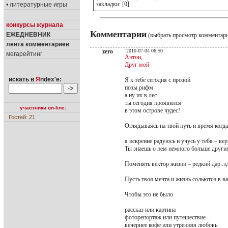
закладки: [0]
• литературные игры
конкурсы журнала
Комментарии
ЕЖЕДНЕВНИК
(выбрать просмотр комментар
лента комментариев
zero
2010-07-04 06:50
мегарейтинг
Антон,
Друг мой
искать в
Я
ndex'е:
Я к тебе сегодня с прозой
позы рифм
а ну их в лес
ты сегодня проявился
участники on-line:
в этом острове чудес!
Гостей: 21
Оглядываясь на твой путь и время когда 
я искренне радуюсь и учусь у тебя – ве
Ты знаешь о нем немного больше других.
Поменять вектор жизни – редкий дар..зд
Пусть твоя мечта и жизнь сольются в ва
Чтобы это не было
рассказ или картина
фоторепортаж или путешествие
вечернее кофе или утренняя любовь