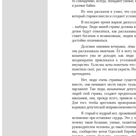
то совпадению, всегда, попадают умные, 
и разные байки.
Из этих рассказов я узнал, что су
который старики внесли и создают услови
В последнее время жаркие дискусси
– выборы. Люди нашей страны должны выб
детям будут относиться, как рассказыва
станет богатым и независимым, людям в 
достойно оплачиваться.
Долгими зимними вечерами, лёжа н
она рассказывала нянечкам. Её я могу по
кошачьего ума не доходит, как люди 
неоднократно привлекался к уголовной
имущество. Если мы коты пометили что-то
пометило своё, раз это могли украсть. Но
претендента.
Нет, люди очень странные существ
вместе, они начинают нести такую чушь,
парламент. Там люди, называемые депут
людей этой страны, создают предпосылк
наказания, они, прежде всего, приняли 
Для того чтобы арестовать проворовав
воришки депутатской неприкосновенности
Я старый и мудрый кот, проживший
мгновенно при остановке сердца. Это у л
почему такие большие, умные, талантл
руководителем человека до такой степени
мы, сообщество котов Одесской Еврейск