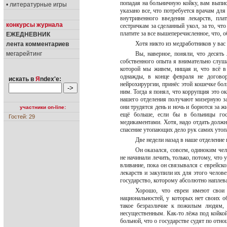
попадая на больничную койку, вам выписы
• литературные игры
указано все, что потребуется врачам для
внутривенного введения лекарств, пл
конкурсы журнала
сестричкам за сделанный укол, за то, чт
платите за все вышеперечисленное, что, 
ЕЖЕДНЕВНИК
Хотя никто из медработников у вас 
лента комментариев
мегарейтинг
Вы, наверное, поняли, что десят
собственного опыта я внимательно слуша
которой мы живем, нищая и, что всё в 
однажды, в конце февраля не догово
искать в
Я
ndex'е:
нейрохирургии, принёс этой кошечке бол
ним. Тогда я понял, что коррупция это ок
нашего отделения получают мизерную за
они трудятся день и ночь и борются за ж
участники on-line:
ещё больше, если бы в больницы гос
Гостей: 29
медикаментами. Хотя, надо отдать должно
спасение утопающих дело рук самих ут
Две недели назад в наше отделение 
Он оказался, совсем, одиноким чел
не начинали лечить, только, потому, что 
вливание, пока он связывался с еврейск
лекарств и закупили их для этого человек
государство, которому абсолютно наплев
Хорошо, что евреи имеют свои 
национальностей, у которых нет своих о
такое безразличие к пожилым людям,
несущественным. Как-то лёжа под койкой
больной, что о государстве судят по отн