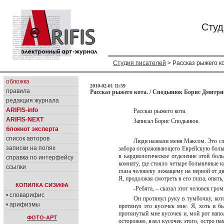
Студ
Студия писателей
> Рассказ рыжего ко
обложка
2010-02-01 11:59
правила
Рассказ рыжего кота. / Сподынюк Борис Дмитри
редакция журнала
ARIFIS-info
Рассказ рыжего кота.
ARIFIS-NEXT
Записал Борис Сподынюк.
блокнот эксперта
список авторов
Люди назвали меня Максом. Это слу
записки на полях
забора огораживающего Еврейскую больни
в кардиологическое отделение этой бол
справка по интерфейсу
комнату, где стояло четыре больничные к
ссылки
глаза человеку лежащему на первой от д
Я, продолжая смотреть в его глаза, опять
КОПИЛКА СИЗИФА
-Ребята, – сказал этот человек гром
• словарифис
Он протянул руку в тумбочку, кото
• арифизмы
протянул это кусочек мне. Я, хоть и б
протянутый мне кусочек и, мой рот напо
ФОТО-АРТ
осторожно, взял кусочек этого, остро па