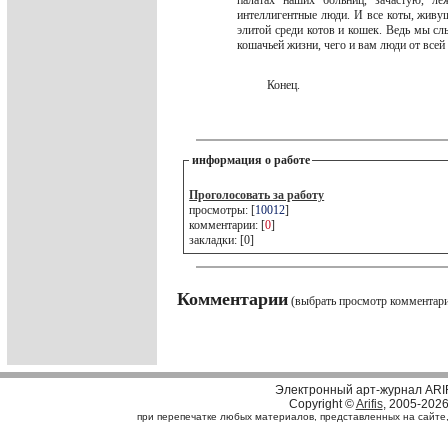
палатах наших больниц, зачастую, л
интеллигентные люди. И все коты, живу
элитой среди котов и кошек. Ведь мы с
кошачьей жизни, чего и вам люди от все
Конец.
информация о работе
Проголосовать за работу
просмотры: [
10012
]
комментарии: [
0
]
закладки: [0]
Комментарии
(выбрать просмотр комментар
Электронный арт-журнал ARI
Copyright ©
Arifis
, 2005-202
при перепечатке любых материалов, представленных на сайте, с