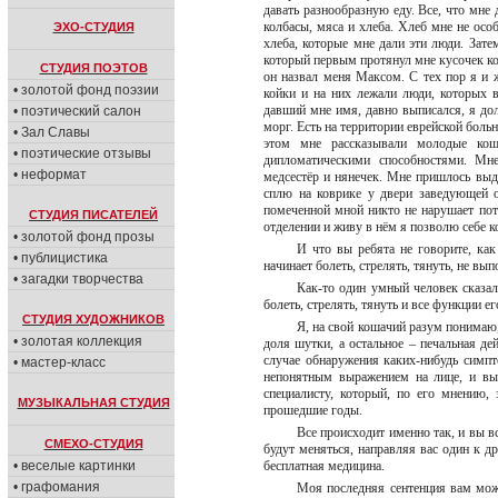
давать разнообразную еду. Все, что мне 
колбасы, мяса и хлеба. Хлеб мне не осо
ЭХО-СТУДИЯ
хлеба, которые мне дали эти люди. Затем
который первым протянул мне кусочек кол
СТУДИЯ ПОЭТОВ
он назвал меня Максом. С тех пор я и 
• золотой фонд поэзии
койки и на них лежали люди, которых 
давший мне имя, давно выписался, я долг
• поэтический салон
морг. Есть на территории еврейской боль
• Зал Славы
этом мне рассказывали молодые кош
• поэтические отзывы
дипломатическими способностями. Мне
• неформат
медсестёр и нянечек. Мне пришлось выд
сплю на коврике у двери заведующей о
помеченной мной никто не нарушает пото
СТУДИЯ ПИСАТЕЛЕЙ
отделении и живу в нём я позволю себе к
• золотой фонд прозы
И что вы ребята не говорите, как 
• публицистика
начинает болеть, стрелять, тянуть, не вы
• загадки творчества
Как-то один умный человек сказал,
болеть, стрелять, тянуть и все функции е
СТУДИЯ ХУДОЖНИКОВ
Я, на свой кошачий разум понимаю,
• золотая коллекция
доля шутки, а остальное – печальная де
случае обнаружения каких-нибудь симпт
• мастер-класс
непонятным выражением на лице, и выс
специалисту, который, по его мнению, 
МУЗЫКАЛЬНАЯ СТУДИЯ
прошедшие годы.
Все происходит именно так, и вы в
СМЕХО-СТУДИЯ
будут меняться, направляя вас один к др
• веселые картинки
бесплатная медицина.
• графомания
Моя последняя сентенция вам може