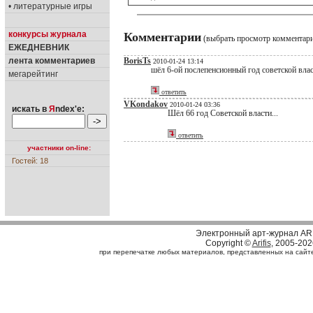
• литературные игры
конкурсы журнала
Комментарии
(выбрать просмотр комментар
ЕЖЕДНЕВНИК
лента комментариев
BorisTs
2010-01-24 13:14
шёл 6-ой послепенсионный год советской влас
мегарейтинг
ответить
VKondakov
2010-01-24 03:36
искать в
Я
ndex'е:
Шёл 66 год Советской власти...
ответить
участники on-line:
Гостей: 18
Электронный арт-журнал AR
Copyright ©
Arifis
, 2005-202
при перепечатке любых материалов, представленных на сайте, 