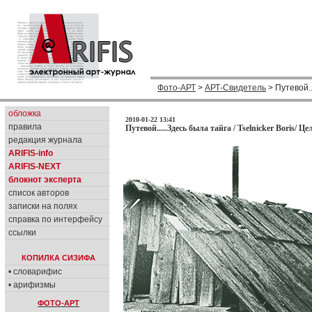
Фото-АРТ
>
АРТ-Свидетель
> Путевой..
обложка
2010-01-22 13:41
правила
Путевой.....Здесь была тайга / Tselnicker Boris/ Ц
редакция журнала
ARIFIS-info
ARIFIS-NEXT
блокнот эксперта
список авторов
записки на полях
справка по интерфейсу
ссылки
КОПИЛКА СИЗИФА
• словарифис
• арифизмы
ФОТО-АРТ