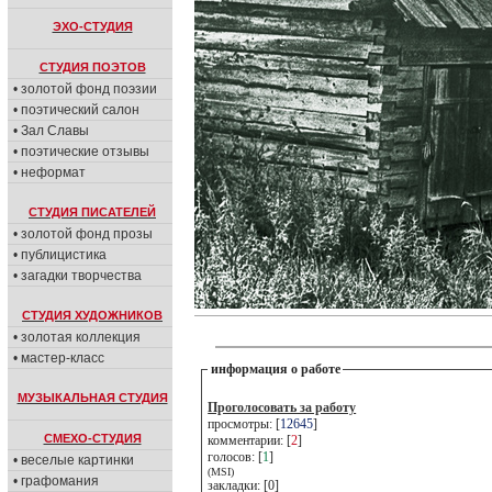
ЭХО-СТУДИЯ
СТУДИЯ ПОЭТОВ
• золотой фонд поэзии
• поэтический салон
• Зал Славы
• поэтические отзывы
• неформат
СТУДИЯ ПИСАТЕЛЕЙ
• золотой фонд прозы
• публицистика
• загадки творчества
СТУДИЯ ХУДОЖНИКОВ
• золотая коллекция
• мастер-класс
информация о работе
МУЗЫКАЛЬНАЯ СТУДИЯ
Проголосовать за работу
просмотры: [
12645
]
СМЕХО-СТУДИЯ
комментарии: [
2
]
голосов: [
1
]
• веселые картинки
(MSI)
• графомания
закладки: [0]