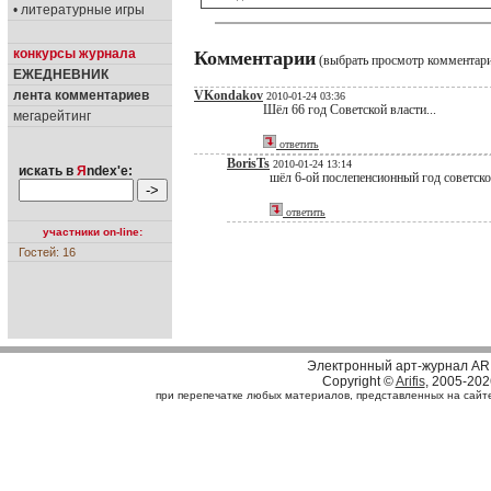
• литературные игры
конкурсы журнала
Комментарии
(выбрать просмотр комментар
ЕЖЕДНЕВНИК
лента комментариев
VKondakov
2010-01-24 03:36
Шёл 66 год Советской власти...
мегарейтинг
ответить
BorisTs
2010-01-24 13:14
искать в
Я
ndex'е:
шёл 6-ой послепенсионный год советско
ответить
участники on-line:
Гостей: 16
Электронный арт-журнал AR
Copyright ©
Arifis
, 2005-202
при перепечатке любых материалов, представленных на сайте, 