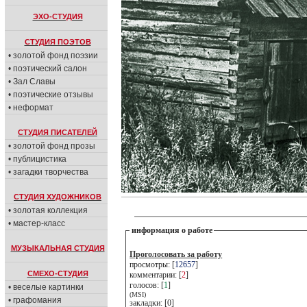
ЭХО-СТУДИЯ
СТУДИЯ ПОЭТОВ
• золотой фонд поэзии
• поэтический салон
• Зал Славы
• поэтические отзывы
• неформат
СТУДИЯ ПИСАТЕЛЕЙ
• золотой фонд прозы
• публицистика
• загадки творчества
СТУДИЯ ХУДОЖНИКОВ
• золотая коллекция
• мастер-класс
информация о работе
МУЗЫКАЛЬНАЯ СТУДИЯ
Проголосовать за работу
просмотры: [
12657
]
СМЕХО-СТУДИЯ
комментарии: [
2
]
голосов: [
1
]
• веселые картинки
(MSI)
• графомания
закладки: [0]