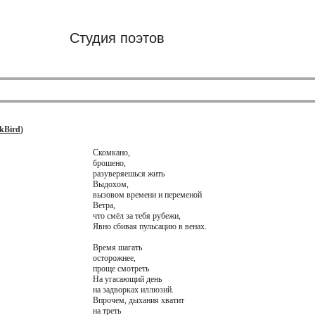
Студия поэтов
kBird
)
Скомкано,
брошено,
разуверяешься жить
Выдохом,
вызовом времени и переменой
Ветра,
что смёл за тебя рубежи,
Явно сбивая пульсацию в венах.
Время шагать
осторожнее,
проще смотреть
На угасающий день
на задворках иллюзий.
Впрочем, дыхания хватит
на треть