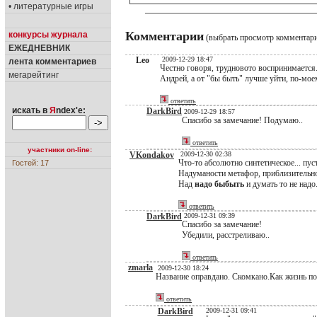
• литературные игры
Комментарии
конкурсы журнала
(выбрать просмотр комментар
ЕЖЕДНЕВНИК
Leo
2009-12-29 18:47
лента комментариев
Честно говоря, трудновото воспринимается.
мегарейтинг
Андрей, а от "бы быть" лучше уйти, по-мое
ответить
искать в
Я
ndex'е:
DarkBird
2009-12-29 18:57
Спасибо за замечание! Подумаю..
ответить
участники on-line:
VKondakov
2009-12-30 02:38
Что-то абсолютно синтетическое... пусто
Гостей: 17
Надуманости метафор, приблизительнос
Над
надо быбыть
и думать то не надо
ответить
DarkBird
2009-12-31 09:39
Спасибо за замечание!
Убедили, расстреливаю..
ответить
zmarla
2009-12-30 18:24
Название оправдано. Скомкано.Как жизнь по
ответить
DarkBird
2009-12-31 09:41