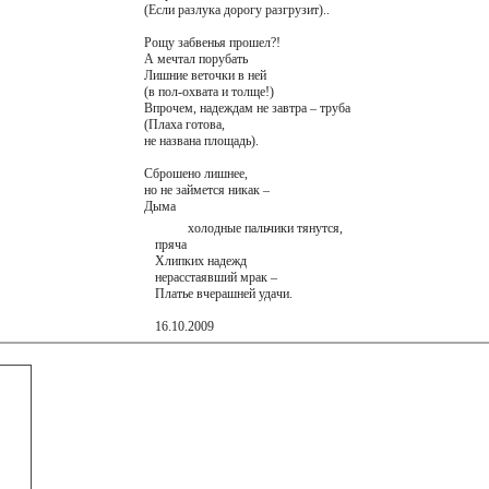
(Если разлука дорогу разгрузит)..
Рощу забвенья прошел?!
А мечтал порубать
Лишние веточки в ней
(в пол-охвата и толще!)
Впрочем, надеждам не завтра – труба
(Плаха готова,
не названа площадь).
Сброшено лишнее,
но не займется никак –
Дыма
холодные пальчики тянутся,
пряча
Хлипких надежд
нерасстаявший мрак –
Платье вчерашней удачи.
16.10.2009