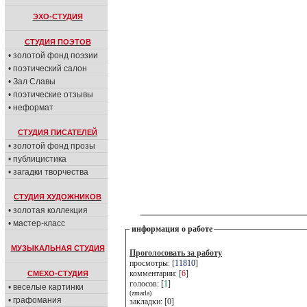
ЭХО-СТУДИЯ
СТУДИЯ ПОЭТОВ
• золотой фонд поэзии
• поэтический салон
• Зал Славы
• поэтические отзывы
• неформат
СТУДИЯ ПИСАТЕЛЕЙ
• золотой фонд прозы
• публицистика
• загадки творчества
СТУДИЯ ХУДОЖНИКОВ
• золотая коллекция
• мастер-класс
информация о работе
МУЗЫКАЛЬНАЯ СТУДИЯ
Проголосовать за работу
просмотры: [
11810
]
комментарии: [
6
]
СМЕХО-СТУДИЯ
голосов: [
1
]
• веселые картинки
(zmarla)
• графомания
закладки: [0]