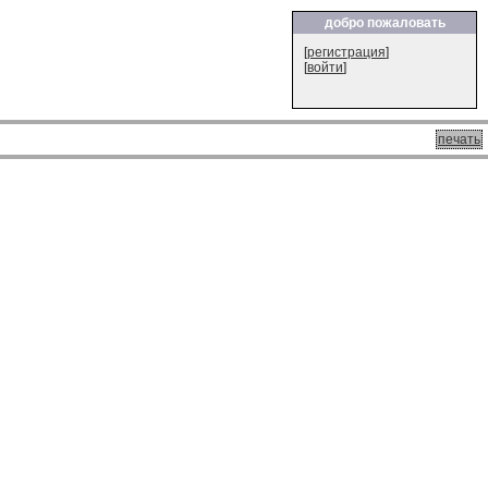
добро пожаловать
[
регистрация
]
[
войти
]
печать