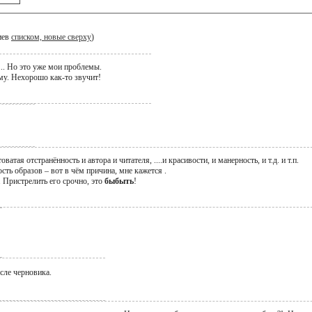
иев
списком, новые сверху
)
.. Но это уже мои проблемы.
му. Нехорошо как-то звучит!
ватая отстранённость и автора и читателя, ....и красивости, и манерность, и т.д. и т.п.
ть образов – вот в чём причина, мне кажется .
. Пристрелить его срочно, это
быбыть
!
сле черновика.