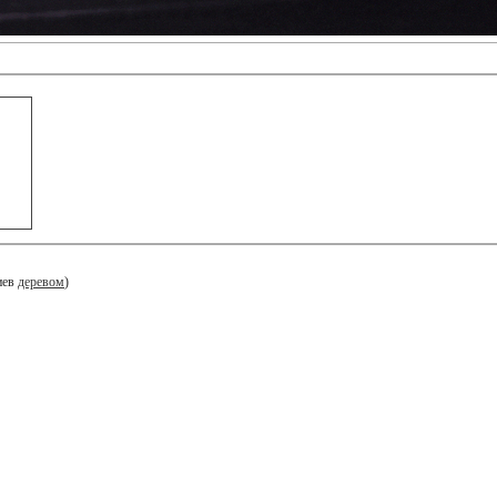
иев
деревом
)