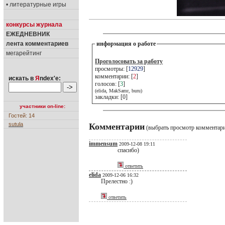
• литературные игры
конкурсы журнала
ЕЖЕДНЕВНИК
лента комментариев
информация о работе
мегарейтинг
Проголосовать за работу
просмотры: [
12929
]
комментарии: [
2
]
искать в
Я
ndex'е:
голосов: [
3
]
(elida, MakSamr, buru)
закладки: [0]
участники on-line:
Гостей: 14
sutula
Комментарии
(выбрать просмотр комментар
immensum
2009-12-08 19:11
спасибо)
ответить
elida
2009-12-06 16:32
Прелестно :)
ответить