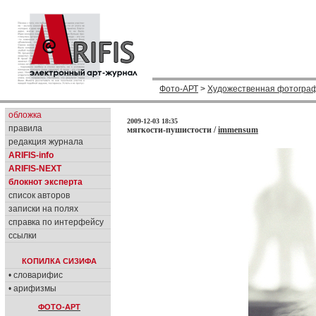
Фото-АРТ
>
Художественная фотогра
обложка
2009-12-03 18:35
правила
мягкости-пушистости /
immensum
редакция журнала
ARIFIS-info
ARIFIS-NEXT
блокнот эксперта
список авторов
записки на полях
справка по интерфейсу
ссылки
КОПИЛКА СИЗИФА
• словарифис
• арифизмы
ФОТО-АРТ