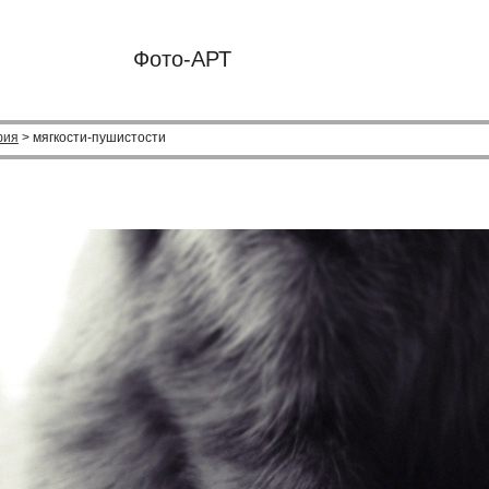
Фото-АРТ
фия
> мягкости-пушистости