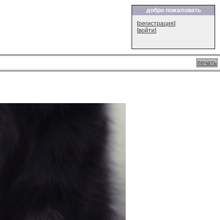
добро пожаловать
[
регистрация
]
[
войти
]
печать